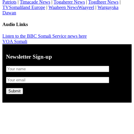
Patriots
|
Timacade News
|
Togaherer News
|
Togdheer News
|
TVSomaliland Europe
|
Waaheen NewsWaayeel
|
Wargayska
Dawan
Audio Links
Listen to the BBC Somali Service news here
VOA Somali
Newsletter Sign-up