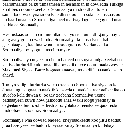
baarlamaanka ba ku tilmaameen in heshiiskan in dowladda Turkiga
ku difaaci doonto xeebaha Soomaaliya muddo dhan toban
sannadood waxayna sidoo kale dhisi doonaan sida heshiiskaas oo
uu baarlamaanka Soomaaliya meel mariyay lagu sheegay ciidamada
badda ee Soomaaliya.
Heshiiskaas oo aan cidi nuqulladiisa iyo sida uu u dhigan yahay la
arag ayey golaha wasiiradda Soomaaliya ku ansixiyeen hab
gacantaag ah, kadibna waxuu u soo gudbay Baarlamaanka
Soomaaliya oo iyaguna meel mariyay.
Soomaaliya ayaan yeelan ciidan badeed oo suga amniga xeebaheeda
tan iyo burburkii xukuumaddii dowladii dhexe oo uu madaxweyne
Maxamed Siyaad Barre hoggaaminaayay mudadii labaatanka sano
ahayd.
Tan iyo xilligii burburka waxaa xeebaha Soomaaliya siyaabo kala
duwan ugu sugnaa maraakiib ka socda quwadaha reer galbeedka oo
siyaabo kala duwan u joogay xeebaha Soomaaliya uguna
badnaayeen kuwii howlgalkoodu ahaa waxii loogu yeedhay la
dagaalanka budhcad badeedda oo golaha amaanka ee qaramada
midoobay u soo diray Soomaaliya.
Soomaaliya waa dowlad badeed, kheyraadkeedu xoogiisu badduu
jiraa hase yeeshee baddii kheyraadkii ay Soomaaliya ku lahayd