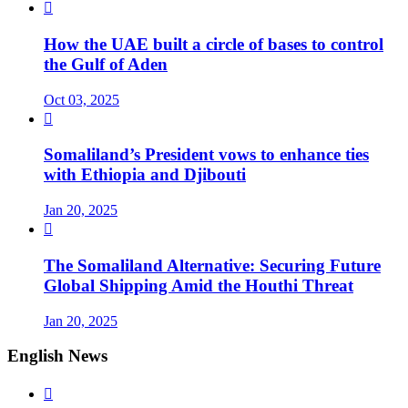

How the UAE built a circle of bases to control
the Gulf of Aden
Oct 03, 2025

Somaliland’s President vows to enhance ties
with Ethiopia and Djibouti
Jan 20, 2025

The Somaliland Alternative: Securing Future
Global Shipping Amid the Houthi Threat
Jan 20, 2025
English News
