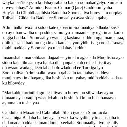
wayka faa’iidaysan la’dahay sababo badan oo nabadgelyo xumadu
u weyntahay.” Admiral Faarax Cumar (Qare) Guddoomiyaha
Hay’adda Cilmbibaadhista Baddaha Soomaaliya horeyna u noqday
Taliyaha Ciidanka Badda ee Soomaaliya ayaa sidaan qaba,
Admiraalku waxuu sidoo kale qabaa in Soomaaliya tallaabo kasta
oo ay dhan walba u qaaddo, samo iyo xumaanba ay uga iman karto
xagga badda. ‘‘Soomaaliya wanaag kastana badduu uga iman karaa,
dhib kastana badduu uga iman karaa” ayuu yidhi isaga oo sharaxaya
muhiimadda ay Soomaaliya u leedahay baddu.
Imaanshaha markabkaan dagaal ee yimid magaalada Muqdisho ayaa
sidoo kale tilmaamaya habka dhaqangalka ah ee heshiiskii ay
dhawaan wada galeen labada dowladood ee Turkiga iyo
Soomaaliya. Admiraalku waxuu qabaa in tani tahay caddeyn
muujinaysa in dhaqangalka heshiisku uu yahay mid haddaba sidaas
ku bilowday.
“Markabku arrintii lagu heshiiyay in horey loo sii waday ayuu
tilmaamayaa xaqiiq waaqici ah oo heshiiskii in uu bilaabanaayo
ayuuna ku tusinayaa
Cabdullahi Maxamed Cabdullahi Sharciyaqaan Shuruucda
Caalamiga Badaha bartay ayaan wax ka weydiinay imaanshaha in
ciidamada badda ee iman doona xeebaha Soomaaliya iyo heshiis