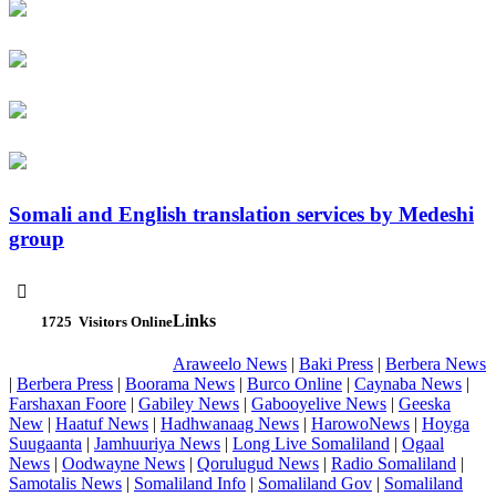
Somali and English translation services by Medeshi
group

Links
1725
Visitors Online
Araweelo News
|
Baki Press
|
Berbera News
|
Berbera Press
|
Boorama News
|
Burco Online
|
Caynaba News
|
Farshaxan Foore
|
Gabiley News
|
Gabooyelive News
|
Geeska
New
|
Haatuf News
|
Hadhwanaag News
|
HarowoNews
|
Hoyga
Suugaanta
|
Jamhuuriya News
|
Long Live Somaliland
|
Ogaal
News
|
Oodwayne News
|
Qorulugud News
|
Radio Somaliland
|
Samotalis News
|
Somaliland Info
|
Somaliland Gov
|
Somaliland