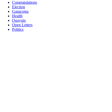
Congratulations
Election
Ganacsiga
Health
Ogaysiis
Open Letters
Politics