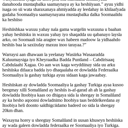
danahooda mustaqbalka saamaynaya ay ka heshiiyaan.” ayuu yidhi
isaga oo sii wata sharaxanaya ahmiyadda ay leedahay in khilaafyada
gudaha Soomaaliya saamaynayana mustaqbalka dalka Soomaalidu
ka heshiiso
Heshiishkaa waxuu yahay nala gama wargelin waxuuna u baahan
yahay heshiisku in waxuu yahay iyo shaqadda uu qabanayo laysla
arko, oo Soomaali isla aragtee wax habeen madoow la yidhaahdo
heshiis baa la saxiixday maxuu inoo tarayaa.?”
Warraysi aan dhawaan la yeelanay Wasiirka Wasaaradda
Kaluumaysiga iyo Kheyraadka Badda Puntland – Cabdirisaaq
Cabdulaahi Xagaa. Oo aan wax kaga weyddiinay sida uu arku
heshiiska difaaca badda iyo dhaqaalaha ee dowladda Federaalka
Soomaaliya la gashay turkiga ayuu sidaan kaga jawaabay.
Heshiiskan ay dowladda Soomaaliya la gashay Turkiga ayaa kusoo
beegmay xilli Somaliland ay heshiis is-af-garad ah ah la gashay
dowladda Itoobiya kaas oo dhigaya sida la sheegay in Somaliland
ay ka hesho aqoonsi dowladnimo Itoobiya taas beddelkeedana ay
Itoobiya heli doonto saldhigciidamo badeed oo sida la sheegay
20km dhan.
Waxayna horey u sheegtay Somaliland in uusan khuseyn heshiiska
ay wada galeen dowladda federaalka ee Soomaaliya iyo Turkiga.