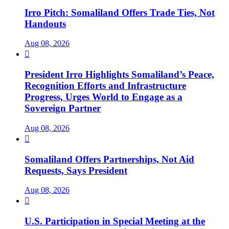
Irro Pitch: Somaliland Offers Trade Ties, Not
Handouts
Aug 08, 2026

President Irro Highlights Somaliland’s Peace,
Recognition Efforts and Infrastructure
Progress, Urges World to Engage as a
Sovereign Partner
Aug 08, 2026

Somaliland Offers Partnerships, Not Aid
Requests, Says President
Aug 08, 2026

U.S. Participation in Special Meeting at the