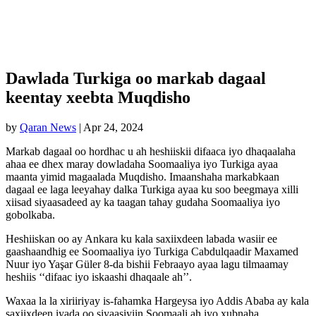
Dawlada Turkiga oo markab dagaal
keentay xeebta Muqdisho
by
Qaran News
|
Apr 24, 2024
Markab dagaal oo hordhac u ah heshiiskii difaaca iyo dhaqaalaha
ahaa ee dhex maray dowladaha Soomaaliya iyo Turkiga ayaa
maanta yimid magaalada Muqdisho. Imaanshaha markabkaan
dagaal ee laga leeyahay dalka Turkiga ayaa ku soo beegmaya xilli
xiisad siyaasadeed ay ka taagan tahay gudaha Soomaaliya iyo
gobolkaba.
Heshiiskan oo ay Ankara ku kala saxiixdeen labada wasiir ee
gaashaandhig ee Soomaaliya iyo Turkiga Cabdulqaadir Maxamed
Nuur iyo Yaşar Güler 8-da bishii Febraayo ayaa lagu tilmaamay
heshiis ‘‘difaac iyo iskaashi dhaqaale ah’’.
Waxaa la la xiriiriyay is-fahamka Hargeysa iyo Addis Ababa ay kala
saxiixdeen iyada oo siyaasiyiin Soomaali ah iyo xubnaha