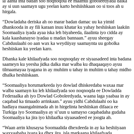
la’aanta inta badan soo noqnoqota ee maamul goboleedyada dalka
ay si uun saamayn ugu yeelan karto heshiishkaan oo si toos ah u
hirgala.
“Dowladaha deriska ah oo marar badan damac uu ka yimid
dhankooda in ay fili karaan inuu khatar ku yahay heshiiskan laakiin
Soomaaliya iyada ayaa iska leh biyaheeda, ilaalinta iyo cidda ay
kala kaashanayso iyadaa u madax bannaan.” ayuu sheegay
Cabduulaahi oo aan wax ka weydiiyay saamaynta uu gobolka
heshiiskan ku yeelan karo.
Dhanka kale khilaafyada soo noqnoqday ee siyaasadeed inta badana
saameyn ku yeesha jidka dalka mar walba ku dhaqaaqayo ayuu
tilmaamayaa iyagana in ay muhiim u tahay in muhiim u tahay midho
dhalka heshiiskaan.
“Soomaaliya horumarkeeda iyo dowlad dhiskeedaba waxaa mar
walba saamayn ku leh khilaafyada soo noqnoqda ee Dowladda
Federaalka ah iyo Dowlad Goboleedyada, waana laga yaabaa in ay
caqabad ka timaado arrinkaan.” ayuu yidhi Cabdulaahi oo ka
hadlaya maangalnimada ah in hirgelinta heshiiskan difaaca ee
Turkiga iyo Soomaaliya ay si’uun u samayso caqabadaha gudaha
Soomaaliya ka jira iyo khilaafka siyaasadeed ee joogta ah.
“Waan arrin khusaysa Soomaalida dhexdeeda in ay ka heshiiyaan
waxyaabaha iyaga ka dhex jira, isla markaana khilaafyada