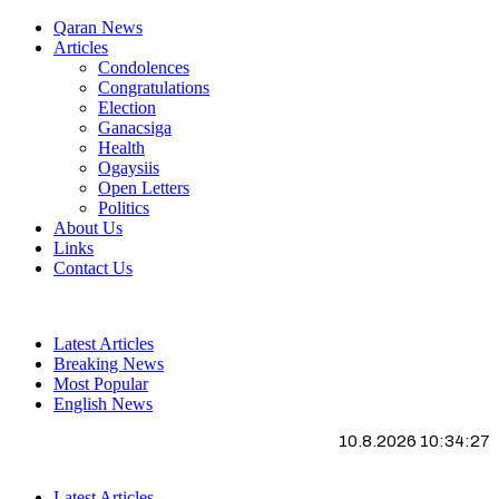
Qaran News
Articles
Condolences
Congratulations
Election
Ganacsiga
Health
Ogaysiis
Open Letters
Politics
About Us
Links
Contact Us
Latest Articles
Breaking News
Most Popular
English News
10.8.2026 10:34:28
Latest Articles