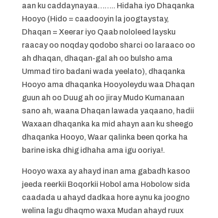
aan ku caddaynayaa…….. Hidaha iyo Dhaqanka
Hooyo (Hido = caadooyin la joogtaystay,
Dhaqan = Xeerar iyo Qaab nololeed laysku
raacay oo noqday qodobo sharci oo laraaco oo
ah dhaqan, dhaqan-gal ah oo bulsho ama
Ummad tiro badani wada yeelato), dhaqanka
Hooyo ama dhaqanka Hooyoleydu waa Dhaqan
guun ah oo Duug ah oo jiray Mudo Kumanaan
sano ah, waana Dhaqan lawada yaqaano, hadii
Waxaan dhaqanka ka mid ahayn aan ku sheego
dhaqanka Hooyo, Waar qalinka been qorka ha
barine iska dhig idhaha ama igu ooriya!.
Hooyo waxa ay ahayd inan ama gabadh kasoo
jeeda reerkii Boqorkii Hobol ama Hobolow sida
caadada u ahayd dadkaa hore aynu ka joogno
welina lagu dhaqmo waxa Mudan ahayd ruux