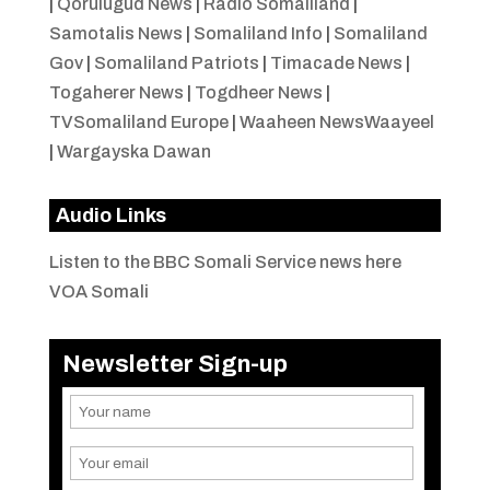
|
Qorulugud News
|
Radio Somaliland
|
Samotalis News
|
Somaliland Info
|
Somaliland
Gov
|
Somaliland Patriots
|
Timacade News
|
Togaherer News
|
Togdheer News
|
TVSomaliland Europe
|
Waaheen NewsWaayeel
|
Wargayska Dawan
Audio Links
Listen to the BBC Somali Service news here
VOA Somali
Newsletter Sign-up