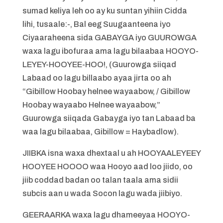
sumad keliya leh oo ay ku suntan yihiin Cidda
lihi, tusaale:-, Bal eeg Suugaanteena iyo
Ciyaaraheena sida GABAYGA iyo GUUROWGA
waxa lagu ibofuraa ama lagu bilaabaa HOOYO-
LEYEY-HOOYEE-HOO!, (Guurowga siiqad
Labaad oo lagu billaabo ayaa jirta oo ah
“Gibillow Hoobay helnee wayaabow, / Gibillow
Hoobay wayaabo Helnee wayaabow,”
Guurowga siiqada Gabayga iyo tan Labaad ba
waa lagu bilaabaa, Gibillow = Haybadlow).
JIIBKA isna waxa dhextaal u ah HOOYAALEYEEY
HOOYEE HOOOO waa Hooyo aad loo jiido, oo
jiib coddad badan oo talan taala ama sidii
subcis aan u wada Socon lagu wada jiibiyo.
GEERAARKA waxa lagu dhameeyaa HOOYO-