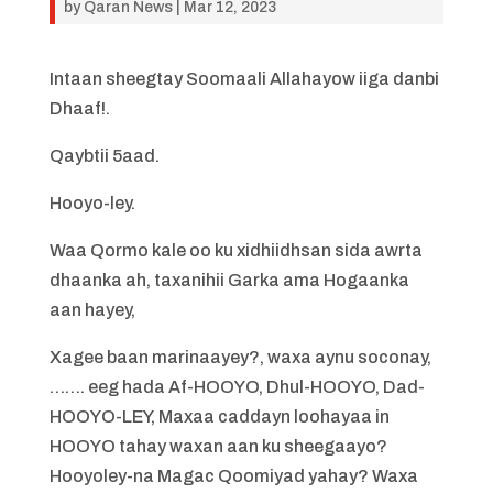
by
Qaran News
|
Mar 12, 2023
Intaan sheegtay Soomaali Allahayow iiga danbi
Dhaaf!.
Qaybtii 5aad.
Hooyo-ley.
Waa Qormo kale oo ku xidhiidhsan sida awrta
dhaanka ah, taxanihii Garka ama Hogaanka
aan hayey,
Xagee baan marinaayey?, waxa aynu soconay,
……. eeg hada Af-HOOYO, Dhul-HOOYO, Dad-
HOOYO-LEY, Maxaa caddayn loohayaa in
HOOYO tahay waxan aan ku sheegaayo?
Hooyoley-na Magac Qoomiyad yahay? Waxa