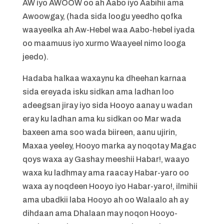
AW iyo AWOOW oo ah Aabo iyo Aabihii ama
Awoowgay, (hada sida loogu yeedho qofka
waayeelka ah Aw-Hebel waa Aabo-hebel iyada
oo maamuus iyo xurmo Waayeel nimo looga
jeedo).
Hadaba halkaa waxaynu ka dheehan karnaa
sida ereyada isku sidkan ama ladhan loo
adeegsan jiray iyo sida Hooyo aanay u wadan
eray ku ladhan ama ku sidkan oo Mar wada
baxeen ama soo wada biireen, aanu ujirin,
Maxaa yeeley, Hooyo marka ay noqotay Magac
qoys waxa ay Gashay meeshii Habar!, waayo
waxa ku ladhmay ama raacay Habar-yaro oo
waxa ay noqdeen Hooyo iyo Habar-yaro!, ilmihii
ama ubadkii laba Hooyo ah oo Walaalo ah ay
dihdaan ama Dhalaan may noqon Hooyo-