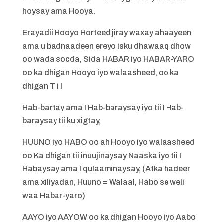
hoysay ama Hooya.
Erayadii Hooyo Horteed jiray waxay ahaayeen
ama u badnaadeen ereyo isku dhawaaq dhow
oo wada socda, Sida HABAR iyo HABAR-YARO
oo ka dhigan Hooyo iyo walaasheed, oo ka
dhigan Tii I
Hab-bartay ama I Hab-baraysay iyo tii I Hab-
baraysay tii ku xigtay,
HUUNO iyo HABO oo ah Hooyo iyo walaasheed
oo Ka dhigan tii inuujinaysay Naaska iyo tii I
Habaysay ama I qulaaminaysay, (Afka hadeer
ama xiliyadan, Huuno = Walaal, Habo se weli
waa Habar-yaro)
AAYO iyo AAYOW oo ka dhigan Hooyo iyo Aabo