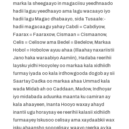
marka la sheegaayo in magaciisu yeedhnaado
hadii laguu yeedhaayo ama lagu wacaayo iyo
hadii lagu Magac dhabaayo, sida Tusaale:-
hadii magacaagu yahay Cabdi = Cabdiyow,
Faarax = Faaraxow, Cismaan = Cismaanow,
Celis = Celisow ama Bedel = Bedelow, Markaa
Hobol = Hobolow ayuu ahaa (Illaahay naxariistii
Jano haka waraabiyo Aamiin), Hadaba reerihii
laysku yidhi Hooyoley oo markaa kala xidhiidh
furmay iyada oo kala irdhowgooda dogob ay sii
Saartay Dadka oo markaa ahaa Ummad kala
wada Midab ah oo Caddaan, Madow, Indhoyar
iyo midabada aduunka maanta ku camiran ay
kala ahaayeen, Inanta Hooyo waxay ahayd
inantii ugu horaysay ee reerihii kalasii xidhiidh
furmaayey Iskusoo celisay ama xaydaabkii wax
isku ahaansho soocelisay, waayo reerka ay ka