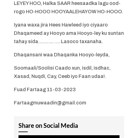
LEYEY HOO, Halka SAAR heesaadka lagu ood-
rogo HO-HOOO HOOYAALEHAYOW HO-HOOO.
Iyana waxa jira Hees Hawleed iyo ciyaaro
Dhaqameed ay Hooyo ama Hooyo-ley ku suntan
tahay sida……….. …. Lasoco taxanaha.
Dhaqansani waa Dhaqanka Hooyo-leyda,
Soomaali/Soolisi Caado xun, isdil, isdhac,
Xasad, Nuqdi, Cay, Ceeb iyo Faan udaa!.
Fuad Fartaag 11-03-2023
Fartaagmuwaadin@gmail.com
Share on Social Media