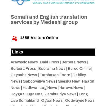
Somali and English translation
services by Medeshi group
1355
Visitors Online

Links
Araweelo News
|
Baki Press
|
Berbera News
|
Berbera Press
|
Boorama News
|
Burco Online
|
Caynaba News
|
Farshaxan Foore
|
Gabiley
News
|
Gabooyelive News
|
Geeska New
|
Haatuf
News
|
Hadhwanaag News
|
HarowoNews
|
Hoyga Suugaanta
|
Jamhuuriya News
|
Long
Live Somaliland
|
Ogaal News
|
Oodwayne News