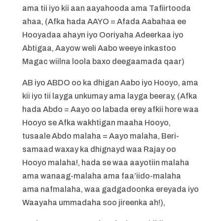
ama tii iyo kii aan aayahooda ama Tafiirtooda
ahaa, (Afka hada AAYO = Afada Aabahaa ee
Hooyadaa ahayn iyo Ooriyaha Adeerkaa iyo
Abtigaa, Aayow weli Aabo weeye inkastoo
Magac wiilna loola baxo deegaamada qaar)
AB iyo ABDO oo ka dhigan Aabo iyo Hooyo, ama
kii iyo tii layga unkumay ama layga beeray, (Afka
hada Abdo = Aayo oo labada erey afkii hore waa
Hooyo se Afka wakhtigan maaha Hooyo,
tusaale Abdo malaha = Aayo malaha, Beri-
samaad waxay ka dhignayd waa Rajay oo
Hooyo malaha!, hada se waa aayotiin malaha
ama wanaag-malaha ama faa’iido-malaha
ama nafmalaha, waa gadgadoonka ereyada iyo
Waayaha ummadaha soo jireenka ah!),