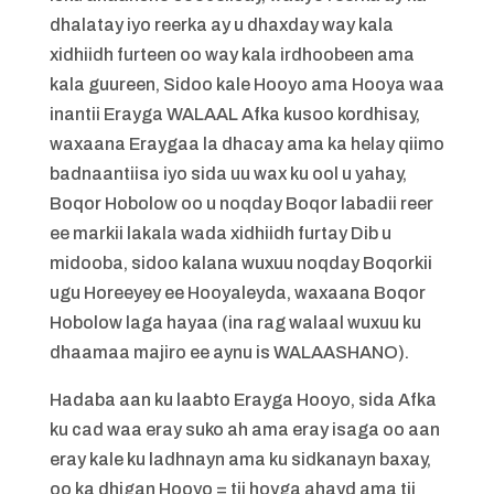
dhalatay iyo reerka ay u dhaxday way kala
xidhiidh furteen oo way kala irdhoobeen ama
kala guureen, Sidoo kale Hooyo ama Hooya waa
inantii Erayga WALAAL Afka kusoo kordhisay,
waxaana Eraygaa la dhacay ama ka helay qiimo
badnaantiisa iyo sida uu wax ku ool u yahay,
Boqor Hobolow oo u noqday Boqor labadii reer
ee markii lakala wada xidhiidh furtay Dib u
midooba, sidoo kalana wuxuu noqday Boqorkii
ugu Horeeyey ee Hooyaleyda, waxaana Boqor
Hobolow laga hayaa (ina rag walaal wuxuu ku
dhaamaa majiro ee aynu is WALAASHANO).
Hadaba aan ku laabto Erayga Hooyo, sida Afka
ku cad waa eray suko ah ama eray isaga oo aan
eray kale ku ladhnayn ama ku sidkanayn baxay,
oo ka dhigan Hooyo = tii hoyga ahayd ama tii