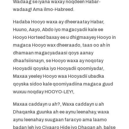
Wadaag se iyana waxay noqdeen Habar-
wadaag! Ama ilmo-Habreed.
Hadaba Hooyo waxa ay dheeraatay Habar,
Huuno, Aayo, Abdo iyo magacyadii kale ee
Hooyo Horteed baxay ee u dhigmaayey Hooyo in
magaca Hooyo wax dheeraado, taas oo ah in
dhamaan magacyadaasi qoys aanay
dhaafsiisnayn, se Hooyo waxa ay noqotay
Hooyadii qoyska iyo Hooyadii qoomiyada!,
Maxaa yeeley Hooyo waa Hooyadii ubadka
qoyska sidoo kale qoomiyadiina magaca guud
wuxuu noqday HOOYO-LEY!,
Maxaa caddayn u ah?, Waxa caddayn u ah
Dhaqanka guunka ah ee aynu leenahay, waxa
aynu leenahay suugaan faracyo ama laamo
badan leh iyo Ciyaaro Hide iyo Dhaqan ah, balse