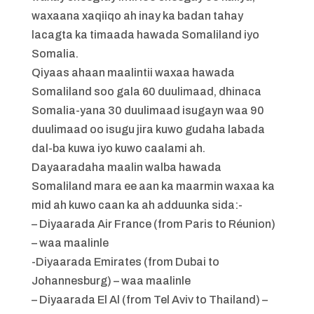
waxaana xaqiiqo ah inay ka badan tahay
lacagta ka timaada hawada Somaliland iyo
Somalia.
Qiyaas ahaan maalintii waxaa hawada
Somaliland soo gala 60 duulimaad, dhinaca
Somalia-yana 30 duulimaad isugayn waa 90
duulimaad oo isugu jira kuwo gudaha labada
dal-ba kuwa iyo kuwo caalami ah.
Dayaaradaha maalin walba hawada
Somaliland mara ee aan ka maarmin waxaa ka
mid ah kuwo caan ka ah adduunka sida:-
– Diyaarada Air France (from Paris to Réunion)
– waa maalinle
-Diyaarada Emirates (from Dubai to
Johannesburg) – waa maalinle
– Diyaarada El Al (from Tel Aviv to Thailand) –