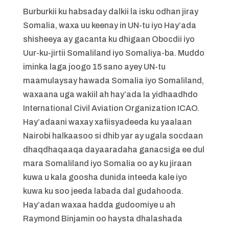
Burburkii ku habsaday dalkii la isku odhan jiray
Somalia, waxa uu keenay in UN-tu iyo Hay’ada
shisheeya ay gacanta ku dhigaan Obocdii iyo
Uur-ku-jirtii Somaliland iyo Somaliya-ba. Muddo
iminka laga joogo 15 sano ayey UN-tu
maamulaysay hawada Somalia iyo Somaliland,
waxaana uga wakiil ah hay’ada la yidhaadhdo
International Civil Aviation Organization ICAO.
Hay’adaani waxay xafiisyadeeda ku yaalaan
Nairobi halkaasoo si dhib yar ay ugala socdaan
dhaqdhaqaaqa dayaaradaha ganacsiga ee dul
mara Somaliland iyo Somalia oo ay ku jiraan
kuwa u kala goosha dunida inteeda kale iyo
kuwa ku soo jeeda labada dal gudahooda.
Hay’adan waxaa hadda gudoomiye u ah
Raymond Binjamin oo haysta dhalashada