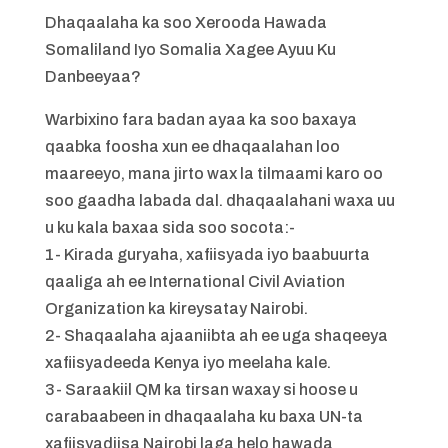
Dhaqaalaha ka soo Xerooda Hawada
Somaliland Iyo Somalia Xagee Ayuu Ku
Danbeeyaa?
Warbixino fara badan ayaa ka soo baxaya
qaabka foosha xun ee dhaqaalahan loo
maareeyo, mana jirto wax la tilmaami karo oo
soo gaadha labada dal. dhaqaalahani waxa uu
u ku kala baxaa sida soo socota:-
1- Kirada guryaha, xafiisyada iyo baabuurta
qaaliga ah ee International Civil Aviation
Organization ka kireysatay Nairobi.
2- Shaqaalaha ajaaniibta ah ee uga shaqeeya
xafiisyadeeda Kenya iyo meelaha kale.
3- Saraakiil QM ka tirsan waxay si hoose u
carabaabeen in dhaqaalaha ku baxa UN-ta
xafiisyadiisa Nairobi laga helo hawada