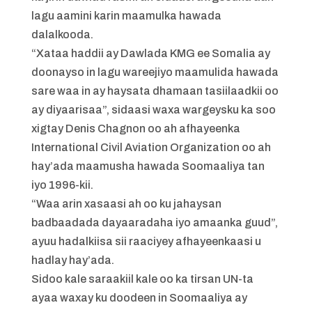
lagu aamini karin maamulka hawada
dalalkooda.
“Xataa haddii ay Dawlada KMG ee Somalia ay
doonayso in lagu wareejiyo maamulida hawada
sare waa in ay haysata dhamaan tasiilaadkii oo
ay diyaarisaa”, sidaasi waxa wargeysku ka soo
xigtay Denis Chagnon oo ah afhayeenka
International Civil Aviation Organization oo ah
hay’ada maamusha hawada Soomaaliya tan
iyo 1996-kii.
“Waa arin xasaasi ah oo ku jahaysan
badbaadada dayaaradaha iyo amaanka guud”,
ayuu hadalkiisa sii raaciyey afhayeenkaasi u
hadlay hay’ada.
Sidoo kale saraakiil kale oo ka tirsan UN-ta
ayaa waxay ku doodeen in Soomaaliya ay