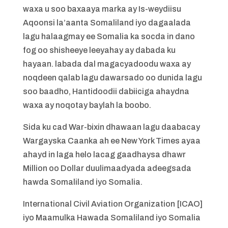
waxa u soo baxaaya marka ay Is-weydiisu
Aqoonsi la’aanta Somaliland iyo dagaalada
lagu halaagmay ee Somalia ka socda in dano
fog oo shisheeye leeyahay ay dabada ku
hayaan. labada dal magacyadoodu waxa ay
noqdeen qalab lagu dawarsado oo dunida lagu
soo baadho, Hantidoodii dabiiciga ahaydna
waxa ay noqotay baylah la boobo.
Sida ku cad War-bixin dhawaan lagu daabacay
Wargayska Caanka ah ee New York Times ayaa
ahayd in laga helo lacag gaadhaysa dhawr
Million oo Dollar duulimaadyada adeegsada
hawda Somaliland iyo Somalia.
International Civil Aviation Organization [ICAO]
iyo Maamulka Hawada Somaliland iyo Somalia