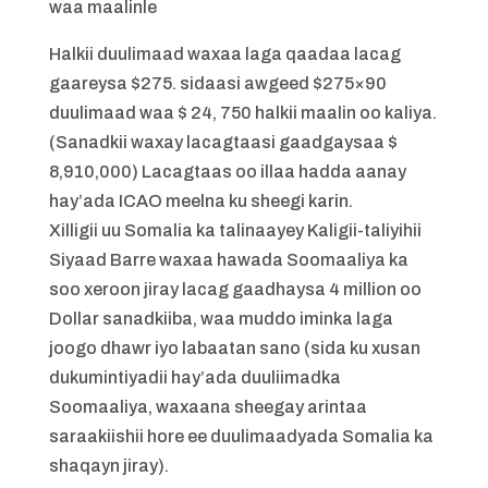
waa maalinle
Halkii duulimaad waxaa laga qaadaa lacag
gaareysa $275. sidaasi awgeed $275×90
duulimaad waa $ 24, 750 halkii maalin oo kaliya.
(Sanadkii waxay lacagtaasi gaadgaysaa $
8,910,000) Lacagtaas oo illaa hadda aanay
hay’ada ICAO meelna ku sheegi karin.
Xilligii uu Somalia ka talinaayey Kaligii-taliyihii
Siyaad Barre waxaa hawada Soomaaliya ka
soo xeroon jiray lacag gaadhaysa 4 million oo
Dollar sanadkiiba, waa muddo iminka laga
joogo dhawr iyo labaatan sano (sida ku xusan
dukumintiyadii hay’ada duuliimadka
Soomaaliya, waxaana sheegay arintaa
saraakiishii hore ee duulimaadyada Somalia ka
shaqayn jiray).