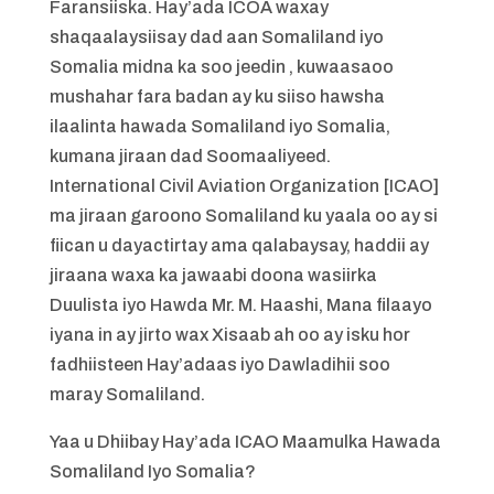
Faransiiska. Hay’ada ICOA waxay
shaqaalaysiisay dad aan Somaliland iyo
Somalia midna ka soo jeedin , kuwaasaoo
mushahar fara badan ay ku siiso hawsha
ilaalinta hawada Somaliland iyo Somalia,
kumana jiraan dad Soomaaliyeed.
International Civil Aviation Organization [ICAO]
ma jiraan garoono Somaliland ku yaala oo ay si
fiican u dayactirtay ama qalabaysay, haddii ay
jiraana waxa ka jawaabi doona wasiirka
Duulista iyo Hawda Mr. M. Haashi, Mana filaayo
iyana in ay jirto wax Xisaab ah oo ay isku hor
fadhiisteen Hay’adaas iyo Dawladihii soo
maray Somaliland.
Yaa u Dhiibay Hay’ada ICAO Maamulka Hawada
Somaliland Iyo Somalia?