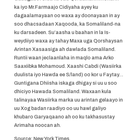
ka iyo Mr.Farmaajo Cidiyaha ayey ku
dagaalamayaan oo waxa ay doonayaan in ay
soo dhacsadaan Xaqooda, ka Somaliland-na
ku darsadeen. Su’aasha u baahan in la Is-
weydiiyo waxa ay tahay Maxa uga Qorshaysan
Arintan Xasaasiga ah dawlada Somaliland.
Runtii waan jeclaanlaha in maqlo ama Arko
Saaxiibka Mohamoud. Xaashi Cabdi (Wasiirka
duulista iyo Hawda ee S/land) oo kor u Faytay…
Guntigana Dhiisha iskaga dhigay si uu u soo
dhiciyo Hawada Somaliland. Waxaan kula
talinayaa Wasiirka marka uu arintan gelaayo in
uu Xog badan raadiyo oo uu hawl galiyo
khubaro Garyaqaano ah oo ku takhasustay
Arimaha noocan ah.
Source: New York Times.