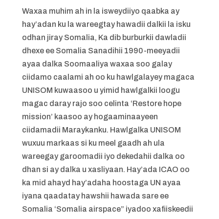
Waxaa muhim ah in la isweydiiyo qaabka ay
hay’adan ku la wareegtay hawadii dalkii la isku
odhan jiray Somalia, Ka dib burburkii dawladii
dhexe ee Somalia Sanadihii 1990-meeyadii
ayaa dalka Soomaaliya waxaa soo galay
ciidamo caalami ah oo ku hawlgalayey magaca
UNISOM kuwaasoo u yimid hawlgalkii loogu
magac daray rajo soo celinta ‘Restore hope
mission’ kaasoo ay hogaaminaayeen
ciidamadii Maraykanku. Hawlgalka UNISOM
wuxuu markaas si ku meel gaadh ah ula
wareegay garoomadii iyo dekedahii dalka oo
dhan si ay dalka u xasliyaan. Hay’ada ICAO oo
ka mid ahayd hay’adaha hoostaga UN ayaa
iyana qaadatay hawshii hawada sare ee
Somalia ‘Somalia airspace” iyadoo xafiiskeedii