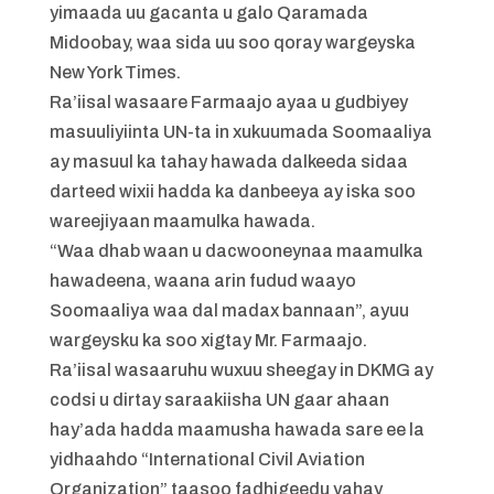
yimaada uu gacanta u galo Qaramada
Midoobay, waa sida uu soo qoray wargeyska
New York Times.
Ra’iisal wasaare Farmaajo ayaa u gudbiyey
masuuliyiinta UN-ta in xukuumada Soomaaliya
ay masuul ka tahay hawada dalkeeda sidaa
darteed wixii hadda ka danbeeya ay iska soo
wareejiyaan maamulka hawada.
“Waa dhab waan u dacwooneynaa maamulka
hawadeena, waana arin fudud waayo
Soomaaliya waa dal madax bannaan”, ayuu
wargeysku ka soo xigtay Mr. Farmaajo.
Ra’iisal wasaaruhu wuxuu sheegay in DKMG ay
codsi u dirtay saraakiisha UN gaar ahaan
hay’ada hadda maamusha hawada sare ee la
yidhaahdo “International Civil Aviation
Organization” taasoo fadhigeedu yahay