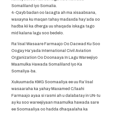
Somaliland iyo Somalia.
4-Qayb badan oo lacagta ah ma xisaabsana,
waxayna ku maqan tahay madaxda hay’ada oo
hadba kii ka dherga uu shaqada iskaga tago
mid kalana lagu soo bedelo.
Ra’iisal Wasaare Farmaajo Oo Dacwad Ku Soo
Oogay Ha’yada International Civil Aviation
Organization Oo Doonaaya In Lagu Wareejiyo
Maamulka Hawada Somaliland Iyo Ka
Somaliya-ba.
Xukuumada KMG Soomaaliya ee uu Ra’iisal
wasaaraha ka yahay Maxamed C/laahi
Farmaajo ayaa si rasmi ah u dalabatay in UN-tu
ay ku soo wareejiyaan maamulka hawada sare
ee Soomaaliya oo hadda dhaqaalaha ka