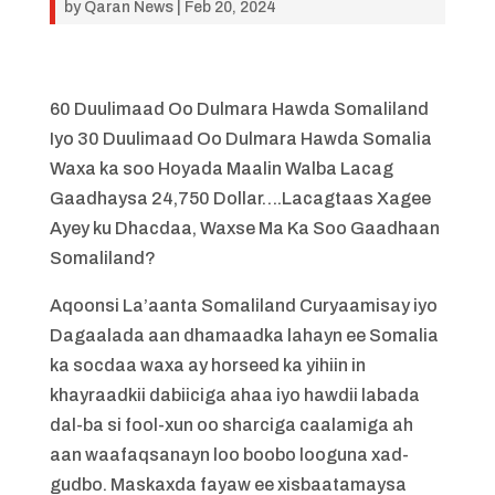
by
Qaran News
|
Feb 20, 2024
60 Duulimaad Oo Dulmara Hawda Somaliland
Iyo 30 Duulimaad Oo Dulmara Hawda Somalia
Waxa ka soo Hoyada Maalin Walba Lacag
Gaadhaysa 24,750 Dollar….Lacagtaas Xagee
Ayey ku Dhacdaa, Waxse Ma Ka Soo Gaadhaan
Somaliland?
Aqoonsi La’aanta Somaliland Curyaamisay iyo
Dagaalada aan dhamaadka lahayn ee Somalia
ka socdaa waxa ay horseed ka yihiin in
khayraadkii dabiiciga ahaa iyo hawdii labada
dal-ba si fool-xun oo sharciga caalamiga ah
aan waafaqsanayn loo boobo looguna xad-
gudbo. Maskaxda fayaw ee xisbaatamaysa