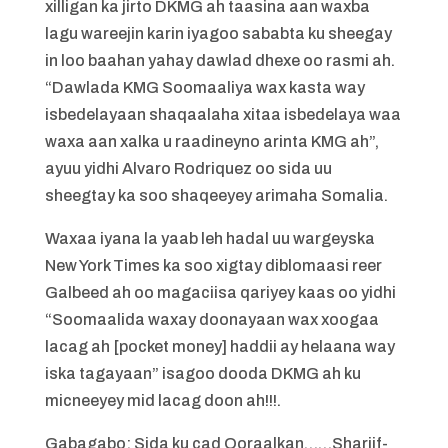
xilligan ka jirto DKMG ah taasina aan waxba
lagu wareejin karin iyagoo sababta ku sheegay
in loo baahan yahay dawlad dhexe oo rasmi ah.
“Dawlada KMG Soomaaliya wax kasta way
isbedelayaan shaqaalaha xitaa isbedelaya waa
waxa aan xalka u raadineyno arinta KMG ah”,
ayuu yidhi Alvaro Rodriquez oo sida uu
sheegtay ka soo shaqeeyey arimaha Somalia.
Waxaa iyana la yaab leh hadal uu wargeyska
New York Times ka soo xigtay diblomaasi reer
Galbeed ah oo magaciisa qariyey kaas oo yidhi
“Soomaalida waxay doonayaan wax xoogaa
lacag ah [pocket money] haddii ay helaana way
iska tagayaan” isagoo dooda DKMG ah ku
micneeyey mid lacag doon ah!!!.
Gabagabo: Sida ku cad Qoraalkan……Shariif-