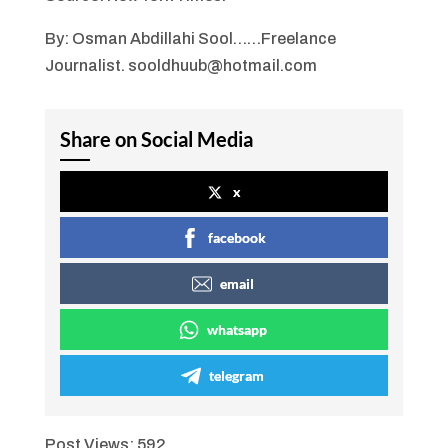
By: Osman Abdillahi Sool……Freelance
Journalist. sooldhuub@hotmail.com
Share on Social Media
x
facebook
email
whatsapp
telegram
Post Views:
592