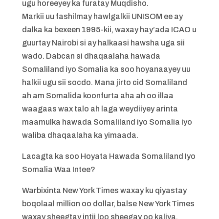
ugu horeeyey ka furatay Muqdisho.
Markii uu fashilmay hawlgalkii UNISOM ee ay
dalka ka bexeen 1995-kii, waxay hay’ada ICAO u
guurtay Nairobi si ay halkaasi hawsha uga sii
wado. Dabcan si dhaqaalaha hawada
Somaliland iyo Somalia ka soo hoyanaayey uu
halkii ugu sii socdo. Mana jirto cid Somaliland
ah am Somalida koonfurta aha ah oo illaa
waagaas wax talo ah laga weydiiyey arinta
maamulka hawada Somaliland iyo Somalia iyo
waliba dhaqaalaha ka yimaada.
Lacagta ka soo Hoyata Hawada Somaliland Iyo
Somalia Waa Intee?
Warbixinta New York Times waxay ku qiyastay
boqolaal million oo dollar, balse New York Times
waxay sheegtay intii loo sheegay oo kaliya,