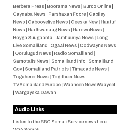
Berbera Press
|
Boorama News
|
Burco Online
|
Caynaba News
|
Farshaxan Foore
|
Gabiley
News
|
Gabooyelive News
|
Geeska New
|
Haatuf
News
|
Hadhwanaag News
|
HarowoNews
|
Hoyga Suugaanta
|
Jamhuuriya News
|
Long
Live Somaliland
|
Ogaal News
|
Oodwayne News
|
Qorulugud News
|
Radio Somaliland
|
Samotalis News
|
Somaliland Info
|
Somaliland
Gov
|
Somaliland Patriots
|
Timacade News
|
Togaherer News
|
Togdheer News
|
TVSomaliland Europe
|
Waaheen NewsWaayeel
|
Wargayska Dawan
Audio Links
Listen to the BBC Somali Service news here
VOA Somali