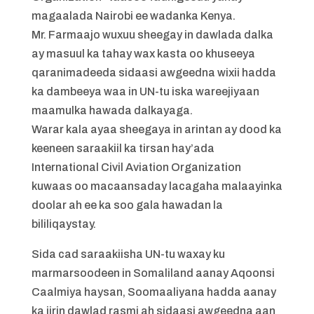
magaalada Nairobi ee wadanka Kenya.
Mr. Farmaajo wuxuu sheegay in dawlada dalka
ay masuul ka tahay wax kasta oo khuseeya
qaranimadeeda sidaasi awgeedna wixii hadda
ka dambeeya waa in UN-tu iska wareejiyaan
maamulka hawada dalkayaga.
Warar kala ayaa sheegaya in arintan ay dood ka
keeneen saraakiil ka tirsan hay’ada
International Civil Aviation Organization
kuwaas oo macaansaday lacagaha malaayinka
doolar ah ee ka soo gala hawadan la
bililiqaystay.
Sida cad saraakiisha UN-tu waxay ku
marmarsoodeen in Somaliland aanay Aqoonsi
Caalmiya haysan, Soomaaliyana hadda aanay
ka jirin dawlad rasmi ah sidaasi awgeedna aan