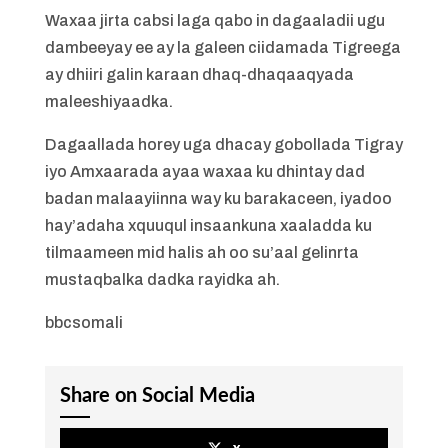
Waxaa jirta cabsi laga qabo in dagaaladii ugu
dambeeyay ee ay la galeen ciidamada Tigreega
ay dhiiri galin karaan dhaq-dhaqaaqyada
maleeshiyaadka.
Dagaallada horey uga dhacay gobollada Tigray
iyo Amxaarada ayaa waxaa ku dhintay dad
badan malaayiinna way ku barakaceen, iyadoo
hay’adaha xquuqul insaankuna xaaladda ku
tilmaameen mid halis ah oo su’aal gelinrta
mustaqbalka dadka rayidka ah.
bbcsomali
Share on Social Media