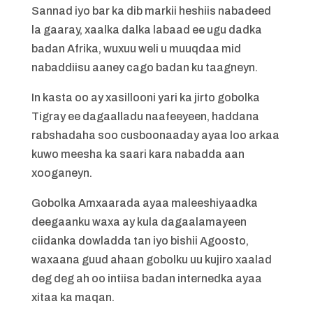
Sannad iyo bar ka dib markii heshiis nabadeed
la gaaray, xaalka dalka labaad ee ugu dadka
badan Afrika, wuxuu weli u muuqdaa mid
nabaddiisu aaney cago badan ku taagneyn.
In kasta oo ay xasillooni yari ka jirto gobolka
Tigray ee dagaalladu naafeeyeen, haddana
rabshadaha soo cusboonaaday ayaa loo arkaa
kuwo meesha ka saari kara nabadda aan
xooganeyn.
Gobolka Amxaarada ayaa maleeshiyaadka
deegaanku waxa ay kula dagaalamayeen
ciidanka dowladda tan iyo bishii Agoosto,
waxaana guud ahaan gobolku uu kujiro xaalad
deg deg ah oo intiisa badan internedka ayaa
xitaa ka maqan.