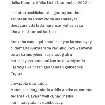
dalka Koonfur Afrika bishii Noofambar 2022-kii.
Inkastoo heshiiskaasi la gaaray haddana
arrinta ku saabsan cidda maamulaysa
deegaannada lagu muransan yahay ayaa
ahayd mid aan xal loo helin.
Kooxaha xuquuqul insaanka ayaa ku eedeeyay
ciidamada Amxaarada xad-gudubyo waaweyn
oo ay ka mid yihiin in ay si xoog ah u
barakiciyeen boqolaal kun oo qawmiyadda
Tigrayga ka tirsan gaar ahaan galbeedka
Tigray.
Jawaabta dowladda
Maamulka magaalada Addis Ababa ee xarunta
federaalka ayaan weli ka hadlin iska
horimaadyadan u dambeeyay.