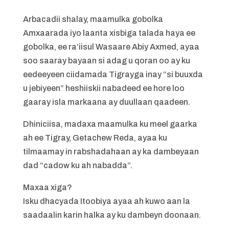
Arbacadii shalay, maamulka gobolka
Amxaarada iyo laanta xisbiga talada haya ee
gobolka, ee ra’iisul Wasaare Abiy Axmed, ayaa
soo saaray bayaan si adag u qoran oo ay ku
eedeeyeen ciidamada Tigrayga inay “si buuxda
u jebiyeen” heshiiskii nabadeed ee hore loo
gaaray isla markaana ay duullaan qaadeen.
Dhiniciisa, madaxa maamulka ku meel gaarka
ah ee Tigray, Getachew Reda, ayaa ku
tilmaamay in rabshadahaan ay ka dambeyaan
dad “cadow ku ah nabadda”.
Maxaa xiga?
Isku dhacyada Itoobiya ayaa ah kuwo aan la
saadaalin karin halka ay ku dambeyn doonaan.