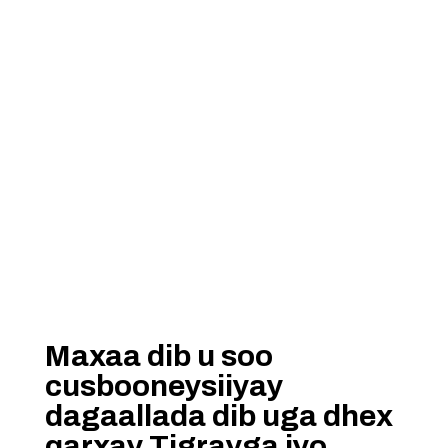
Maxaa dib u soo
cusbooneysiiyay
dagaallada dib uga dhex
qarxay Tigrayga iyo