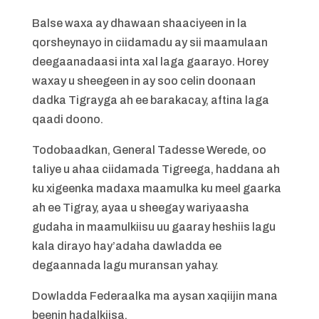
Balse waxa ay dhawaan shaaciyeen in la
qorsheynayo in ciidamadu ay sii maamulaan
deegaanadaasi inta xal laga gaarayo. Horey
waxay u sheegeen in ay soo celin doonaan
dadka Tigrayga ah ee barakacay, aftina laga
qaadi doono.
Todobaadkan, General Tadesse Werede, oo
taliye u ahaa ciidamada Tigreega, haddana ah
ku xigeenka madaxa maamulka ku meel gaarka
ah ee Tigray, ayaa u sheegay wariyaasha
gudaha in maamulkiisu uu gaaray heshiis lagu
kala dirayo hay’adaha dawladda ee
degaannada lagu muransan yahay.
Dowladda Federaalka ma aysan xaqiijin mana
beenin hadalkiisa.