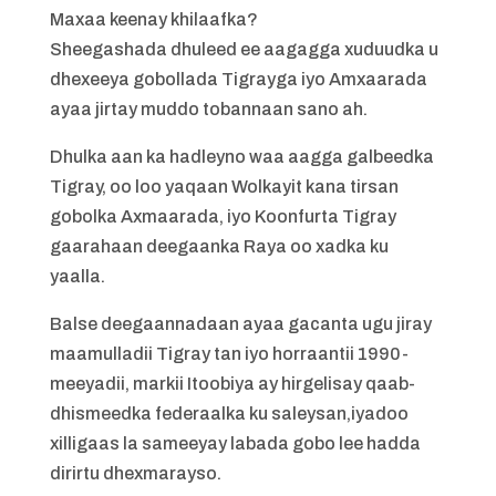
Maxaa keenay khilaafka?
Sheegashada dhuleed ee aagagga xuduudka u
dhexeeya gobollada Tigrayga iyo Amxaarada
ayaa jirtay muddo tobannaan sano ah.
Dhulka aan ka hadleyno waa aagga galbeedka
Tigray, oo loo yaqaan Wolkayit kana tirsan
gobolka Axmaarada, iyo Koonfurta Tigray
gaarahaan deegaanka Raya oo xadka ku
yaalla.
Balse deegaannadaan ayaa gacanta ugu jiray
maamulladii Tigray tan iyo horraantii 1990-
meeyadii, markii Itoobiya ay hirgelisay qaab-
dhismeedka federaalka ku saleysan,iyadoo
xilligaas la sameeyay labada gobo lee hadda
dirirtu dhexmarayso.