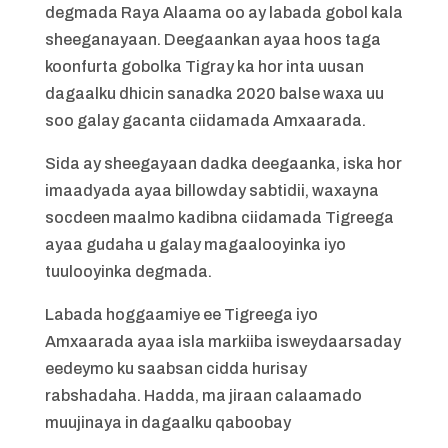
degmada Raya Alaama oo ay labada gobol kala
sheeganayaan. Deegaankan ayaa hoos taga
koonfurta gobolka Tigray ka hor inta uusan
dagaalku dhicin sanadka 2020 balse waxa uu
soo galay gacanta ciidamada Amxaarada.
Sida ay sheegayaan dadka deegaanka, iska hor
imaadyada ayaa billowday sabtidii, waxayna
socdeen maalmo kadibna ciidamada Tigreega
ayaa gudaha u galay magaalooyinka iyo
tuulooyinka degmada.
Labada hoggaamiye ee Tigreega iyo
Amxaarada ayaa isla markiiba isweydaarsaday
eedeymo ku saabsan cidda hurisay
rabshadaha. Hadda, ma jiraan calaamado
muujinaya in dagaalku qaboobay