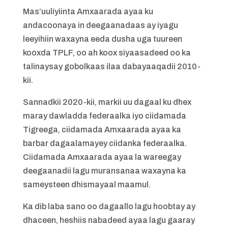
Mas’uuliyiinta Amxaarada ayaa ku
andacoonaya in deegaanadaas ay iyagu
leeyihiin waxayna eeda dusha uga tuureen
kooxda TPLF, oo ah koox siyaasadeed oo ka
talinaysay gobolkaas ilaa dabayaaqadii 2010-
kii.
Sannadkii 2020-kii, markii uu dagaal ku dhex
maray dawladda federaalka iyo ciidamada
Tigreega, ciidamada Amxaarada ayaa ka
barbar dagaalamayey ciidanka federaalka.
Ciidamada Amxaarada ayaa la wareegay
deegaanadii lagu muransanaa waxayna ka
sameysteen dhismayaal maamul.
Ka dib laba sano oo dagaallo lagu hoobtay ay
dhaceen, heshiis nabadeed ayaa lagu gaaray