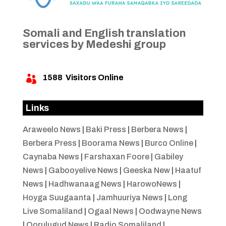
Somali and English translation
services by Medeshi group
1588
Visitors Online

Links
Araweelo News
|
Baki Press
|
Berbera News
|
Berbera Press
|
Boorama News
|
Burco Online
|
Caynaba News
|
Farshaxan Foore
|
Gabiley
News
|
Gabooyelive News
|
Geeska New
|
Haatuf
News
|
Hadhwanaag News
|
HarowoNews
|
Hoyga Suugaanta
|
Jamhuuriya News
|
Long
Live Somaliland
|
Ogaal News
|
Oodwayne News
|
Qorulugud News
|
Radio Somaliland
|