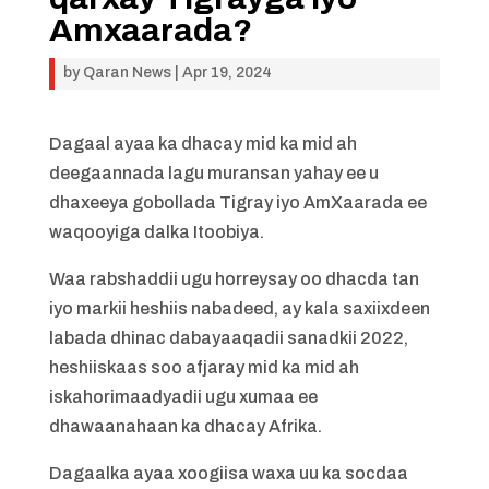
Amxaarada?
by
Qaran News
|
Apr 19, 2024
Dagaal ayaa ka dhacay mid ka mid ah
deegaannada lagu muransan yahay ee u
dhaxeeya gobollada Tigray iyo AmXaarada ee
waqooyiga dalka Itoobiya.
Waa rabshaddii ugu horreysay oo dhacda tan
iyo markii heshiis nabadeed, ay kala saxiixdeen
labada dhinac dabayaaqadii sanadkii 2022,
heshiiskaas soo afjaray mid ka mid ah
iskahorimaadyadii ugu xumaa ee
dhawaanahaan ka dhacay Afrika.
Dagaalka ayaa xoogiisa waxa uu ka socdaa