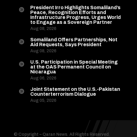
President Irro Highlights Somaliland’s

Peace, Recognition Efforts and
Infrastructure Progress, Urges World
to Engage as a Sovereign Partner
Aug 08, 2026
Somaliland Offers Partnerships, Not

Aid Requests, Says President
Aug 08, 2026
U.S. Participation in Special Meeting

at the OAS Permanent Council on
Nicaragua
Aug 06, 2026
Joint Statement on the U.S.-Pakistan

Counterterrorism Dialogue
Aug 05, 2026
© Copyright – Qaran News. All Rights Reserved.