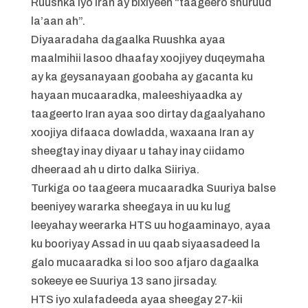
Ruushka iyo Iran ay bixiyeen “taageero shuruud
la’aan ah”.
Diyaaradaha dagaalka Ruushka ayaa
maalmihii lasoo dhaafay xoojiyey duqeymaha
ay ka geysanayaan goobaha ay gacanta ku
hayaan mucaaradka, maleeshiyaadka ay
taageerto Iran ayaa soo dirtay dagaalyahano
xoojiya difaaca dowladda, waxaana Iran ay
sheegtay inay diyaar u tahay inay ciidamo
dheeraad ah u dirto dalka Siiriya.
Turkiga oo taageera mucaaradka Suuriya balse
beeniyey wararka sheegaya in uu ku lug
leeyahay weerarka HTS uu hogaaminayo, ayaa
ku booriyay Assad in uu qaab siyaasadeed la
galo mucaaradka si loo soo afjaro dagaalka
sokeeye ee Suuriya 13 sano jirsaday.
HTS iyo xulafadeeda ayaa sheegay 27-kii