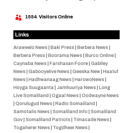
1554
Visitors Online

Links
Araweelo News
|
Baki Press
|
Berbera News
|
Berbera Press
|
Boorama News
|
Burco Online
|
Caynaba News
|
Farshaxan Foore
|
Gabiley
News
|
Gabooyelive News
|
Geeska New
|
Haatuf
News
|
Hadhwanaag News
|
HarowoNews
|
Hoyga Suugaanta
|
Jamhuuriya News
|
Long
Live Somaliland
|
Ogaal News
|
Oodwayne News
|
Qorulugud News
|
Radio Somaliland
|
Samotalis News
|
Somaliland Info
|
Somaliland
Gov
|
Somaliland Patriots
|
Timacade News
|
Togaherer News
|
Togdheer News
|