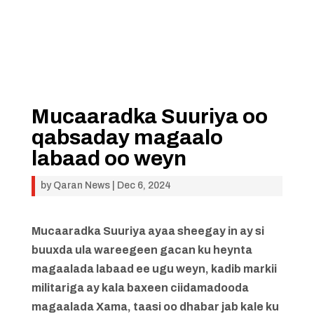
Mucaaradka Suuriya oo
qabsaday magaalo
labaad oo weyn
by
Qaran News
|
Dec 6, 2024
Mucaaradka Suuriya ayaa sheegay in ay si
buuxda ula wareegeen gacan ku heynta
magaalada labaad ee ugu weyn, kadib markii
militariga ay kala baxeen ciidamadooda
magaalada Xama, taasi oo dhabar jab kale ku