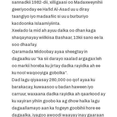
sannadkii 1982-dii, xilligaasi oo Madaxweynihii
geeriyooday ee Hafid Al-Asad uu u diray
taangiyo iyo madaafiic si uu u burburiyo
kacdoonka Islaamiyiinta.
Xeelado la mid ah ayuu dalka oo dhan kaga
shaqaynayay wiilkiisa Bashaar, 13kii sano ee la
soo dhaafay.
Qaramada Midoobay ayaa sheegtay in
dagaalku uu “ka sii darayo xaalad argagax leh
oo markii horeba ku jirtay dadka rayidka ah ee
ku nool waqooyiga gobolka”.
Dad lagu qiyaasay 280,000 oo qof ayaa ku
barakacay, kuwaasoo u badan haween iyo
carruur, waxaana dadka rayidka ah qaarkood ay
ku xayiran yihiin goobo ka ag dhow halka lagu
dagaallamayo aan ka fogeyn goobihii hore ee
dagaalka, iyagoo awoodi waayay inay gaaraan