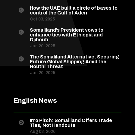
How the UAE built a circle of bases to

control the Gulf of Aden
Oct 03, 2025
Somaliland’s President vows to

enhance ties with Ethiopia and
Djibouti
Jan 20, 2025
The Somaliland Alternative: Securing

Future Global Shipping Amid the
Houthi Threat
Jan 20, 2025
English News
Irro Pitch: Somaliland Offers Trade

Ties, Not Handouts
Aug 08, 2026