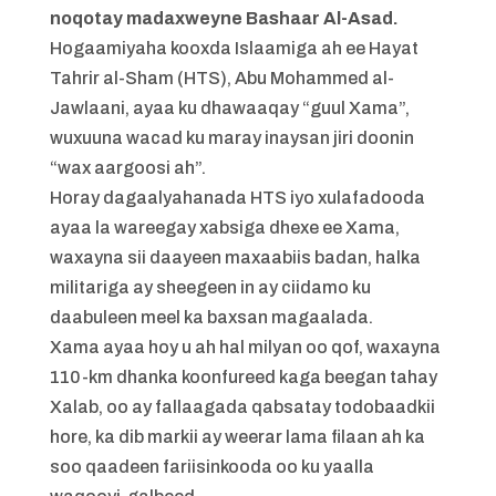
noqotay madaxweyne Bashaar Al-Asad.
Hogaamiyaha kooxda Islaamiga ah ee Hayat
Tahrir al-Sham (HTS), Abu Mohammed al-
Jawlaani, ayaa ku dhawaaqay “guul Xama”,
wuxuuna wacad ku maray inaysan jiri doonin
“wax aargoosi ah”.
Horay dagaalyahanada HTS iyo xulafadooda
ayaa la wareegay xabsiga dhexe ee Xama,
waxayna sii daayeen maxaabiis badan, halka
militariga ay sheegeen in ay ciidamo ku
daabuleen meel ka baxsan magaalada.
Xama ayaa hoy u ah hal milyan oo qof, waxayna
110-km dhanka koonfureed kaga beegan tahay
Xalab, oo ay fallaagada qabsatay todobaadkii
hore, ka dib markii ay weerar lama filaan ah ka
soo qaadeen fariisinkooda oo ku yaalla