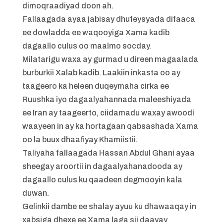
dimoqraadiyad doon ah.
Fallaagada ayaa jabisay dhufeysyada difaaca
ee dowladda ee waqooyiga Xama kadib
dagaallo culus oo maalmo socday.
Milatarigu waxa ay gurmad u direen magaalada
burburkii Xalab kadib. Laakiin inkasta oo ay
taageero ka heleen duqeymaha cirka ee
Ruushka iyo dagaalyahannada maleeshiyada
ee Iran ay taageerto, ciidamadu waxay awoodi
waayeen in ay ka hortagaan qabsashada Xama
oo la buux dhaafiyay Khamiistii.
Taliyaha fallaagada Hassan Abdul Ghani ayaa
sheegay aroortii in dagaalyahanadooda ay
dagaallo culus ku qaadeen degmooyin kala
duwan.
Gelinkii dambe ee shalay ayuu ku dhawaaqay in
xabsiga dhexe ee Xama laga sii daayay