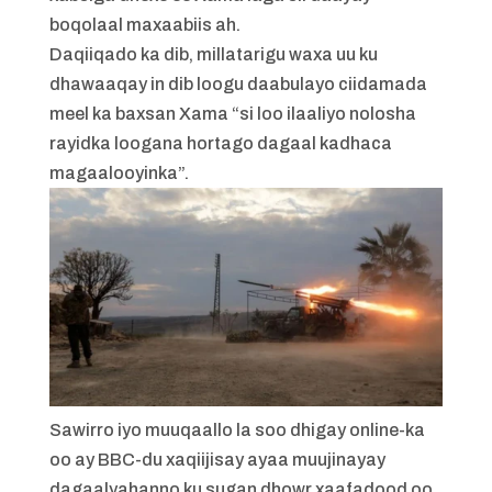
boqolaal maxaabiis ah.
Daqiiqado ka dib, millatarigu waxa uu ku
dhawaaqay in dib loogu daabulayo ciidamada
meel ka baxsan Xama “si loo ilaaliyo nolosha
rayidka loogana hortago dagaal kadhaca
magaalooyinka”.
Sawirro iyo muuqaallo la soo dhigay online-ka
oo ay BBC-du xaqiijisay ayaa muujinayay
dagaalyahanno ku sugan dhowr xaafadood oo