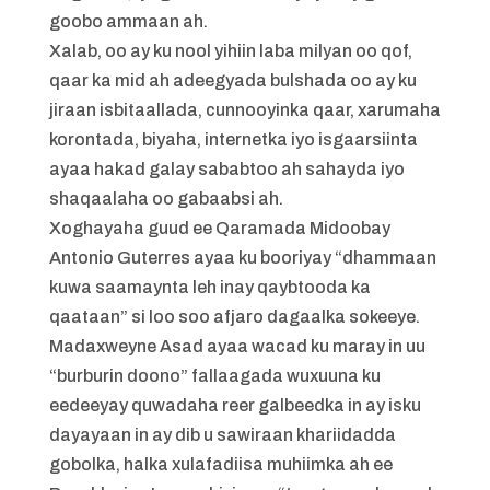
goobo ammaan ah.
Xalab, oo ay ku nool yihiin laba milyan oo qof,
qaar ka mid ah adeegyada bulshada oo ay ku
jiraan isbitaallada, cunnooyinka qaar, xarumaha
korontada, biyaha, internetka iyo isgaarsiinta
ayaa hakad galay sababtoo ah sahayda iyo
shaqaalaha oo gabaabsi ah.
Xoghayaha guud ee Qaramada Midoobay
Antonio Guterres ayaa ku booriyay “dhammaan
kuwa saamaynta leh inay qaybtooda ka
qaataan” si loo soo afjaro dagaalka sokeeye.
Madaxweyne Asad ayaa wacad ku maray in uu
“burburin doono” fallaagada wuxuuna ku
eedeeyay quwadaha reer galbeedka in ay isku
dayayaan in ay dib u sawiraan khariidadda
gobolka, halka xulafadiisa muhiimka ah ee