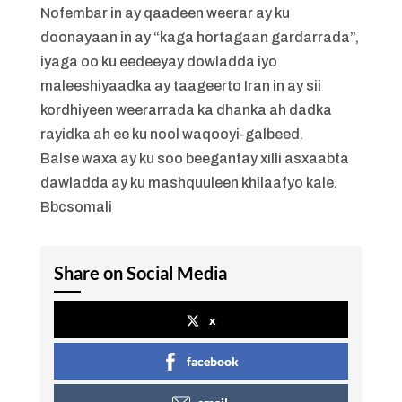
Nofembar in ay qaadeen weerar ay ku
doonayaan in ay “kaga hortagaan gardarrada”,
iyaga oo ku eedeeyay dowladda iyo
maleeshiyaadka ay taageerto Iran in ay sii
kordhiyeen weerarrada ka dhanka ah dadka
rayidka ah ee ku nool waqooyi-galbeed.
Balse waxa ay ku soo beegantay xilli asxaabta
dawladda ay ku mashquuleen khilaafyo kale.
Bbcsomali
Share on Social Media
x
facebook