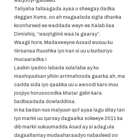
waqooyi-galbeed.
Taliyaha fallaagada ayaa u sheegay dadka
deggan Xums, oo ah magaalada xigta dhanka
koonfureed ee waddada weyn ee Xalab ilaa
Dimishiq, “waqtigiinii waa la gaaray”.
Waagii hore, Madaxweyne Assad wuxuu ku
tiirsanaa Ruushka iyo Iran si uu u burburiyo
mucaaradka.i
Laakin iyadoo labada xulafaba ay ku
mashquulsan yihiin arrimahooda gaarka ah, ma
cadda sida iyo qaabka uu u awoodi karo inuu
joojiyo horusocodka khatar gelin kara
badbaadada dowladdiisa.
In ka badan nus malyuun qof ayaa lagu dilay tan
iyo markii uu qarxay dagaalka sokeeye 2011 ka
dib markii xukuumadda Asad ay si adag ula
dagaallantay mudaaharaadyo nabadeed oo