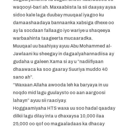
waqooyi-bari ah. Maxaabiista la sii daayay ayaa
sidoo kale laga duubay muuqaal iyagoo ku
damaashaadaya bannaanka xabsiga dhexe oo
ay la socdaan fallaago iyo wariye u shaqeeya
warbaahinta taageerta mucaaradka.
Muuqaal uu baahiyay ayuu Abu Mohammed al-
Jawlaani ku sheegay in dagaalyahannadiisa ay
gudaha u galeen Xama si ay u “nadiifiyaan
dhaawaca ka soo gaaray Suuriya muddo 40
sano ah”.
“Waxaan Allaha awooda leh ka baryaya in uu
noqdo mid lagu guulaysto oo aan aargoosi
lahayn” ayuu sii raaciyay.
Hoggaamiyaha HTS waxa uu soo hadal qaaday
dilkii lagu dilay inta u dhaxaysa 10,000 ilaa
25,000 oo qof oo magaaladaas ka dhacay