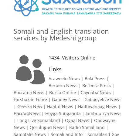
Somali and English translation
services by Medeshi group
1434
Visitors Online

Links
Araweelo News
|
Baki Press
|
Berbera News
|
Berbera Press
|
Boorama News
|
Burco Online
|
Caynaba News
|
Farshaxan Foore
|
Gabiley News
|
Gabooyelive News
|
Geeska New
|
Haatuf News
|
Hadhwanaag News
|
HarowoNews
|
Hoyga Suugaanta
|
Jamhuuriya News
|
Long Live Somaliland
|
Ogaal News
|
Oodwayne
News
|
Qorulugud News
|
Radio Somaliland
|
Samotalis News
|
Somaliland Info
|
Somaliland Gov