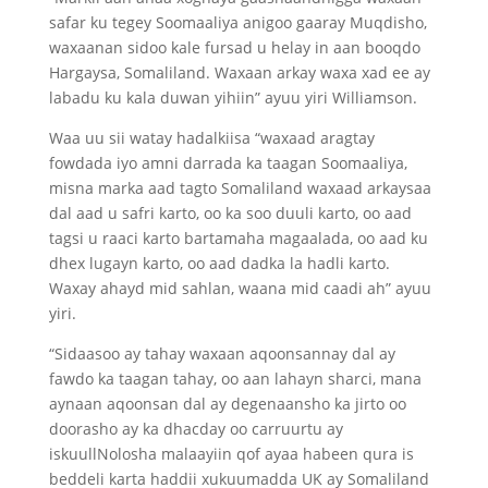
safar ku tegey Soomaaliya anigoo gaaray Muqdisho,
waxaanan sidoo kale fursad u helay in aan booqdo
Hargaysa, Somaliland. Waxaan arkay waxa xad ee ay
labadu ku kala duwan yihiin” ayuu yiri Williamson.
Waa uu sii watay hadalkiisa “waxaad aragtay
fowdada iyo amni darrada ka taagan Soomaaliya,
misna marka aad tagto Somaliland waxaad arkaysaa
dal aad u safri karto, oo ka soo duuli karto, oo aad
tagsi u raaci karto bartamaha magaalada, oo aad ku
dhex lugayn karto, oo aad dadka la hadli karto.
Waxay ahayd mid sahlan, waana mid caadi ah” ayuu
yiri.
“Sidaasoo ay tahay waxaan aqoonsannay dal ay
fawdo ka taagan tahay, oo aan lahayn sharci, mana
aynaan aqoonsan dal ay degenaansho ka jirto oo
doorasho ay ka dhacday oo carruurtu ay
iskuullNolosha malaayiin qof ayaa habeen qura is
beddeli karta haddii xukuumadda UK ay Somaliland