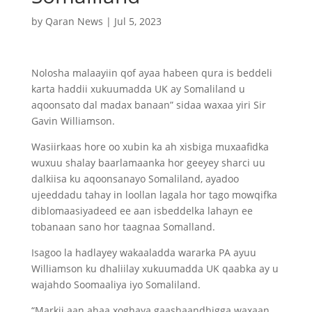
by
Qaran News
|
Jul 5, 2023
Nolosha malaayiin qof ayaa habeen qura is beddeli
karta haddii xukuumadda UK ay Somaliland u
aqoonsato dal madax banaan” sidaa waxaa yiri Sir
Gavin Williamson.
Wasiirkaas hore oo xubin ka ah xisbiga muxaafidka
wuxuu shalay baarlamaanka hor geeyey sharci uu
dalkiisa ku aqoonsanayo Somaliland, ayadoo
ujeeddadu tahay in loollan lagala hor tago mowqifka
diblomaasiyadeed ee aan isbeddelka lahayn ee
tobanaan sano hor taagnaa Somalland.
Isagoo la hadlayey wakaaladda wararka PA ayuu
Williamson ku dhaliilay xukuumadda UK qaabka ay u
wajahdo Soomaaliya iyo Somaliland.
“Markii aan ahaa xoghaya gaashaandhigga waxaan