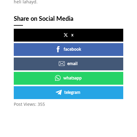
heli lahayd.
Share on Social Media
x
facebook
email
whatsapp
telegram
Post Views:
355