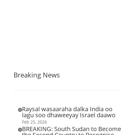
Breaking News
Raysal wasaaraha dalka India oo

lagu soo dhaweeyay Israel daawo
Feb 25, 2026
BREAKING: South Sudan to Become

the Second Country to Recognise