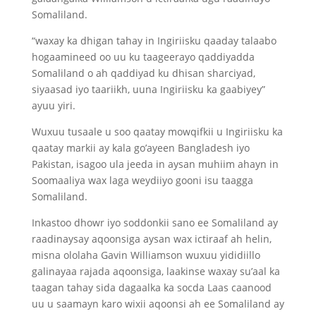
Somaliland.
“waxay ka dhigan tahay in Ingiriisku qaaday talaabo
hogaamineed oo uu ku taageerayo qaddiyadda
Somaliland o ah qaddiyad ku dhisan sharciyad,
siyaasad iyo taariikh, uuna Ingiriisku ka gaabiyey”
ayuu yiri.
Wuxuu tusaale u soo qaatay mowqifkii u Ingiriisku ka
qaatay markii ay kala go’ayeen Bangladesh iyo
Pakistan, isagoo ula jeeda in aysan muhiim ahayn in
Soomaaliya wax laga weydiiyo gooni isu taagga
Somaliland.
Inkastoo dhowr iyo soddonkii sano ee Somaliland ay
raadinaysay aqoonsiga aysan wax ictiraaf ah helin,
misna ololaha Gavin Williamson wuxuu yididiillo
galinayaa rajada aqoonsiga, laakinse waxay su’aal ka
taagan tahay sida dagaalka ka socda Laas caanood
uu u saamayn karo wixii aqoonsi ah ee Somaliland ay