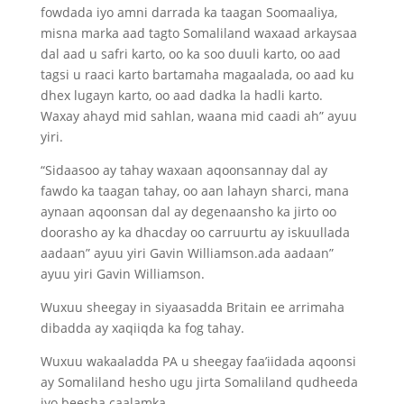
fowdada iyo amni darrada ka taagan Soomaaliya,
misna marka aad tagto Somaliland waxaad arkaysaa
dal aad u safri karto, oo ka soo duuli karto, oo aad
tagsi u raaci karto bartamaha magaalada, oo aad ku
dhex lugayn karto, oo aad dadka la hadli karto.
Waxay ahayd mid sahlan, waana mid caadi ah” ayuu
yiri.
“Sidaasoo ay tahay waxaan aqoonsannay dal ay
fawdo ka taagan tahay, oo aan lahayn sharci, mana
aynaan aqoonsan dal ay degenaansho ka jirto oo
doorasho ay ka dhacday oo carruurtu ay iskuullada
aadaan” ayuu yiri Gavin Williamson.ada aadaan”
ayuu yiri Gavin Williamson.
Wuxuu sheegay in siyaasadda Britain ee arrimaha
dibadda ay xaqiiqda ka fog tahay.
Wuxuu wakaaladda PA u sheegay faa’iidada aqoonsi
ay Somaliland hesho ugu jirta Somaliland qudheeda
iyo beesha caalamka.