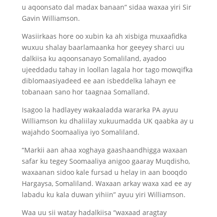
u aqoonsato dal madax banaan” sidaa waxaa yiri Sir
Gavin Williamson.
Wasiirkaas hore oo xubin ka ah xisbiga muxaafidka
wuxuu shalay baarlamaanka hor geeyey sharci uu
dalkiisa ku aqoonsanayo Somaliland, ayadoo
ujeeddadu tahay in loollan lagala hor tago mowqifka
diblomaasiyadeed ee aan isbeddelka lahayn ee
tobanaan sano hor taagnaa Somalland.
Isagoo la hadlayey wakaaladda wararka PA ayuu
Williamson ku dhaliilay xukuumadda UK qaabka ay u
wajahdo Soomaaliya iyo Somaliland.
“Markii aan ahaa xoghaya gaashaandhigga waxaan
safar ku tegey Soomaaliya anigoo gaaray Muqdisho,
waxaanan sidoo kale fursad u helay in aan booqdo
Hargaysa, Somaliland. Waxaan arkay waxa xad ee ay
labadu ku kala duwan yihiin” ayuu yiri Williamson.
Waa uu sii watay hadalkiisa “waxaad aragtay