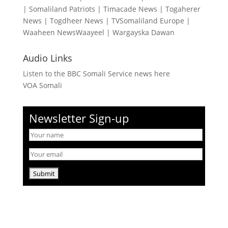
|
Somaliland Patriots
|
Timacade News
|
Togaherer
News
|
Togdheer News
|
TVSomaliland Europe
|
Waaheen NewsWaayeel
|
Wargayska Dawan
Audio Links
Listen to the BBC Somali Service news here
VOA Somali
Newsletter Sign-up