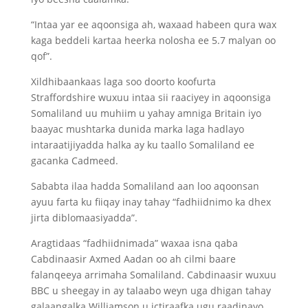
“Intaa yar ee aqoonsiga ah, waxaad habeen qura wax
kaga beddeli kartaa heerka nolosha ee 5.7 malyan oo
qof”.
Xildhibaankaas laga soo doorto koofurta
Straffordshire wuxuu intaa sii raaciyey in aqoonsiga
Somaliland uu muhiim u yahay amniga Britain iyo
baayac mushtarka dunida marka laga hadlayo
intaraatijiyadda halka ay ku taallo Somaliland ee
gacanka Cadmeed.
Sababta ilaa hadda Somaliland aan loo aqoonsan
ayuu farta ku fiiqay inay tahay “fadhiidnimo ka dhex
jirta diblomaasiyadda”.
Aragtidaas “fadhiidnimada” waxaa isna qaba
Cabdinaasir Axmed Aadan oo ah cilmi baare
falanqeeya arrimaha Somaliland. Cabdinaasir wuxuu
BBC u sheegay in ay talaabo weyn uga dhigan tahay
galaangalka Williamson u ictiraafka ugu raadinayo