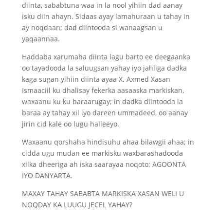
diinta, sababtuna waa in la nool yihiin dad aanay
isku diin ahayn. Sidaas ayay lamahuraan u tahay in
ay noqdaan; dad diintooda si wanaagsan u
yaqaannaa.
Haddaba xarumaha diinta lagu barto ee deegaanka
oo tayadooda la saluugsan yahay iyo jahliga dadka
kaga sugan yihiin diinta ayaa X. Axmed Xasan
Ismaaciil ku dhalisay fekerka aasaaska markiskan,
waxaanu ku ku baraarugay; in dadka diintooda la
baraa ay tahay xil iyo dareen ummadeed, oo aanay
jirin cid kale oo lugu halleeyo.
Waxaanu qorshaha hindisuhu ahaa bilawgii ahaa; in
cidda ugu mudan ee markisku waxbarashadooda
xilka dheeriga ah iska saarayaa noqoto; AGOONTA
IYO DANYARTA.
MAXAY TAHAY SABABTA MARKISKA XASAN WELI U
NOQDAY KA LUUGU JECEL YAHAY?