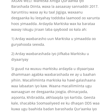
XASAN WELI: Markiska Xiftiga Qur’aanka iyo
Barashada Diinta, waxa la aasaasay sannaddii 2017.
Xaruntiisu waxa ay ku taal Jigjiga, waxaanu
deegaanka ku leeyahay toddoba laamood oo xarunta
hoos yimaadda. Ardayda Markiska wax ka barataa
waxay iskugu jiraan laba qaybood oo kala ah:
1) Arday waxbarasho uun Markiska u yimaadda oo
guryahooda seexda.
2) Arday waxbarashada iyo jiifkaba Markisku u
diyaariyay
Si guud na wuxuu markisku ardayda u diyaariyaa
dhammaan agabka waxbarashada ee ay u baahan
yihiin. Macallimiinta markiska ka hawl-galashaana
waa labaatan iyo kaw. Waana macallimiinta ugu
wanaagsan ee deegaanka joogta, dhinacyada,
aqoonta, khibradda, akhlaaqda iyo kartida. Geesta
kale, shacabka Soomaaliyeed ee ku dhaqan DDS waa
kuwa ugu baahida badan barashada Qur’aanka iyo