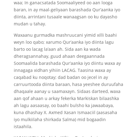
waa; In ganacsatada Soomaaliyeed oo aan looga
baran, in ay maal-geliyaan barashada Qur’aanka iyo
diinta, arrintani tusaale wanaagsan oo ku dayasho
mudan u tahay.
Waxaanu gurmadka mashruucani yimid xilli baahi
weyn loo qabo; xarumo Qur’aanka iyo diinta lagu
barto oo lacag la’aan ah. Sida aan ka wada
dheragsannahay, guud ahaan deegaannada
Soomaalida barashada Qur’aanka iyo diintu waxa ay
innagaga xidhan yihiin LACAG. Taasina waxa ay
caqabad ku noqotay; dad badan oo jecel in ay
carruurtooda diinta baraan, hasa yeeshee duruufaha
dhaqaale aanay u saamaxayn. Sidaas darteed, waxa
aan qof ahaan u arkay fekerka Markiskan bilaashka
ah lagu aasaasay, oo baahi bulsho ka jawaabaya,
kuna dhashay X. Axmed Xasan Ismaaciil (aasasaha
iyo mulkiilaha shirkada Salma) mid bogaadin
istaahila.