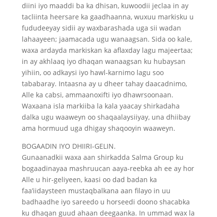
diini iyo maaddi ba ka dhisan, kuwoodii jeclaa in ay
tacliinta heersare ka gaadhaanna, wuxuu markisku u
fududeeyay sidii ay waxbarashada uga sii wadan
lahaayeen; jaamacada ugu wanaagsan. Sida oo kale,
waxa ardayda markiskan ka aflaxday lagu majeertaa;
in ay akhlaaq iyo dhaqan wanaagsan ku hubaysan
yihiin, oo adkaysi iyo hawl-karnimo lagu soo
tababaray. Intaasna ay u dheer tahay daacadnimo,
Alle ka cabsi, ammaanoxifti iyo dhawrsoonaan.
Waxaana isla markiiba la kala yaacay shirkadaha
dalka ugu waaweyn oo shaqaalaysiiyay, una dhiibay
ama hormuud uga dhigay shaqooyin waaweyn.
BOGAADIN IYO DHIIRI-GELIN.
Gunaanadkii waxa aan shirkadda Salma Group ku
bogaadinayaa mashruucan aaya-reebka ah ee ay hor
Alle u hir-geliyeen, kaasi oo dad badan ka
faa’iidaysteen mustaqbalkana aan filayo in uu
badhaadhe iyo sareedo u horseedi doono shacabka
ku dhaqan guud ahaan deegaanka. In ummad wax la