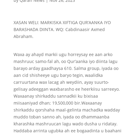
by
Qaran News
|
Nov 26, 2023
XASAN WELI: MARKISKA XIFTIGA QUR’AANKA IYO
BARASHADA DIINTA. WQ: Cabdinaasir Axmed
Abraham.
Waxa ay ahayd markii ugu horreysay ee aan arko
mashruuc samo-fal ah, oo Qur’aanka iyo diinta lagu
barayo arday gaadhaysa 610. Salma group, iyada oo
aan cid shisheeye ugu baryo tegin, waalidka
carruurtana wax lacag ah weydiin, ayay suurto-
gelisay adeeggan waxbarasho ee heerkiisu sarreeyo.
Waxaanay shirkaddu sannadkii ku bixisaa
miisaaniyad dhan; 19,500,000 bir.Waxaanay
shirkaddu qorshaha maal-gelinta machadka wadday
muddo toban sanno ah, iyada oo dhammaanba
kharashka mashruucan lagu wado dusha u ridatay.
Haddaba arrinta ugubka ah ee bogaadinta u baahani