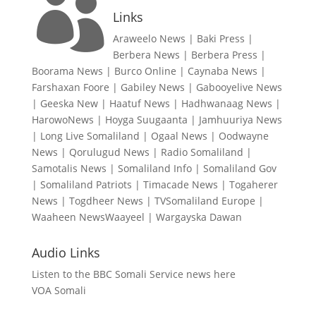

Links
Araweelo News
|
Baki Press
|
Berbera News
|
Berbera Press
|
Boorama News
|
Burco Online
|
Caynaba News
|
Farshaxan Foore
|
Gabiley News
|
Gabooyelive News
|
Geeska New
|
Haatuf News
|
Hadhwanaag News
|
HarowoNews
|
Hoyga Suugaanta
|
Jamhuuriya News
|
Long Live Somaliland
|
Ogaal News
|
Oodwayne
News
|
Qorulugud News
|
Radio Somaliland
|
Samotalis News
|
Somaliland Info
|
Somaliland Gov
|
Somaliland Patriots
|
Timacade News
|
Togaherer
News
|
Togdheer News
|
TVSomaliland Europe
|
Waaheen NewsWaayeel
|
Wargayska Dawan
Audio Links
Listen to the BBC Somali Service news here
VOA Somali