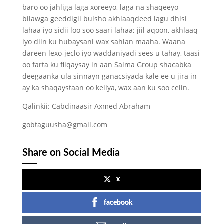
baro oo jahliga laga xoreeyo, laga na shaqeeyo
bilawga geeddigii bulsho akhlaaqdeed lagu dhisi
lahaa iyo sidii loo soo saari lahaa; jiil aqoon, akhlaaq
iyo diin ku hubaysani wax sahlan maaha. Waana
dareen lexo-jeclo iyo waddaniyadi sees u tahay, taasi
oo farta ku fiiqaysay in aan Salma Group shacabka
deegaanka ula sinnayn ganacsiyada kale ee u jira in
ay ka shaqaystaan oo keliya, wax aan ku soo celin.
Qalinkii: Cabdinaasir Axmed Abraham
gobtaguusha@gmail.com
Share on Social Media
x
facebook