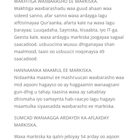
WAKHTIGA WAXBARASHO EE MARKISKA.
Wakhtiga waxbarashadu waa guud ahaan waa
sideed sanno, afar sanno waxa ardayga lagu
xiftisiinayaa Qur’aanka, afarta kale na waxa lagu
barayaa; Luuqadaha, Sayniska, Xisaabta, Iyo IT-ga.
Geesta kale, waxa ardaygu markiska joogayaa sagaal
saacadood, usbuuciina wuxuu dhiganayaa shan
maalmood, taasi oo usbuucii noqonaysa 49
saacadood.
HANNAANKA MAAMUL EE MARKISKA.
Nidaamka maamul ee mashruucan waxbarasho waa
mid aqooni hagayso oo ay hoggaamin wanaagsani
gun-dhig u tahay, taasina waxa ay sababtay
dhismaha iyo samaynta hab-raacyo lagu hagayo
maamulka siyaasadda waxbarasho ee markiska.
SUMCAD WANAAGGA ARDAYDII KA-AFLAXDAY
MARKISKA.
Waxa markiska ka qalin-jebiyay 54 arday oo aqoon