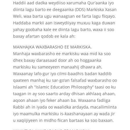
Haddii aad dadka weydiiso xarumaha Qur’aanka iyo
diinta lagu barto ee deegaanka (DDS) Markiska Xasan
Weli, waa barta ugu wanaagsan ee farta lagu fiiqayo.
Haddaba markii aan isweydiiyay muxuu kaga duwan
yahay goobaha kale ee diinta lagu barto, waxa ii soo
baxay afartan qodob ee kala ah:
MANHAJKA WAXBARASHO EE MARKISKA.
Manhaja waxbarasho ee markisku waa mid ka soo
dhex baxay daraasaad door ah oo hoggaanka
markisku ku sameeyeen manaahij dhawra ah,
Waxaanay lafo-gur iyo cilmi-baadhis badan kaddib
qaateen manhaj ku sar-go’an falsafad waxbarasho oo
Islaami ah “Islamic Education Philosophy” taasi oo ku
taagan in ay soo saarto arday dhisan akhlaaq ahaan,
aqoon ahaan iyo feker ahaan ba. Waxaana fadliga
Rabbi ah in iyada oo waalidka ardayda, macallimiinta
iyo maamulka markisku is-kaashanayaan ay wada jir
u xaqiijiyeen in midho fiican bartaas ka soo baxaan.