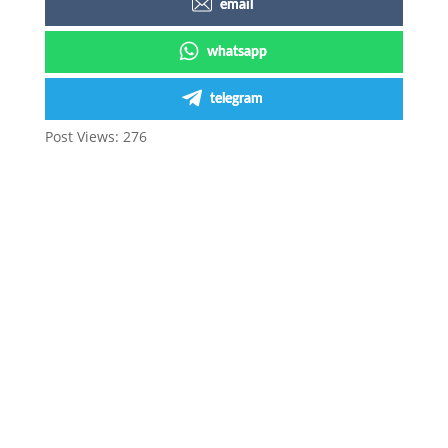
email
whatsapp
telegram
Post Views:
276