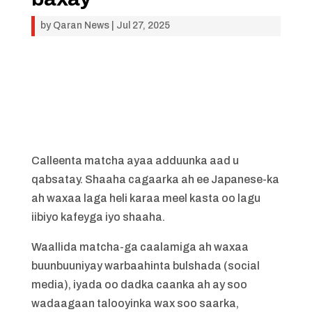
by
Qaran News
|
Jul 27, 2025
Calleenta matcha ayaa adduunka aad u
qabsatay. Shaaha cagaarka ah ee Japanese-ka
ah waxaa laga heli karaa meel kasta oo lagu
iibiyo kafeyga iyo shaaha.
Waallida matcha-ga caalamiga ah waxaa
buunbuuniyay warbaahinta bulshada (social
media), iyada oo dadka caanka ah ay soo
wadaagaan talooyinka wax soo saarka,