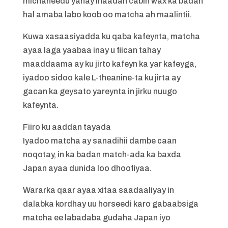
micnaheedu yahay inaadan cabin wax ka badan
hal amaba labo koob oo matcha ah maalintii.
Kuwa xasaasiyadda ku qaba kafeynta, matcha
ayaa laga yaabaa inay u fiican tahay
maaddaama ay ku jirto kafeyn ka yar kafeyga,
iyadoo sidoo kale L-theanine-ta ku jirta ay
gacan ka geysato yareynta in jirku nuugo
kafeynta.
Fiiro ku aaddan tayada
Iyadoo matcha ay sanadihii dambe caan
noqotay, in ka badan match-ada ka baxda
Japan ayaa dunida loo dhoofiyaa.
Wararka qaar ayaa xitaa saadaaliyay in
dalabka kordhay uu horseedi karo gabaabsiga
matcha ee labadaba gudaha Japan iyo