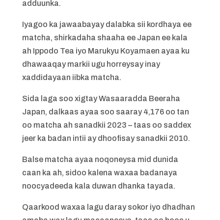
adduunka.
Iyagoo ka jawaabayay dalabka sii kordhaya ee
matcha, shirkadaha shaaha ee Japan ee kala
ah Ippodo Tea iyo Marukyu Koyamaen ayaa ku
dhawaaqay markii ugu horreysay inay
xaddidayaan iibka matcha.
Sida laga soo xigtay Wasaaradda Beeraha
Japan, dalkaas ayaa soo saaray 4,176 oo tan
oo matcha ah sanadkii 2023 – taas oo saddex
jeer ka badan intii ay dhoofisay sanadkii 2010.
Balse matcha ayaa noqoneysa mid dunida
caan ka ah, sidoo kalena waxaa badanaya
noocyadeeda kala duwan dhanka tayada.
Qaarkood waxaa lagu daray sokor iyo dhadhan