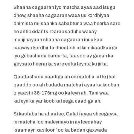
Shaaha cagaaran iyo matcha ayaa aad isugu
dhow, shaaha cagaaran waxa uu kordhiyaa
dhimista miisaanka sababtuna waa heerka sare
ee antioxidants. Daraasaduhu waxay
muujinayaan shaaha cagaaran inuu kaa
caawiyo kordhinta dheef-shiid kiimikaadkaaga
iyo gubashada baruurta, taasoo ay gacan ka
geysato heerarka sare ee kafeynta ku jirta.
Qaadashada caadiga ah ee matcha latte (hal
qaaddo oo ah budada matcha) ayaa ka kooban
qiyaastii 38-176mg oo kafeyn ah. Tani waa
kafeyn ka yar koob kafeega caadiga ah.
Si kastaba ha ahaatee, Galati ayaa sheegaysa
in matcha loo maleynayo in ay leedahay
‘saamayn xasiloon’ oo ka badan qaxwada