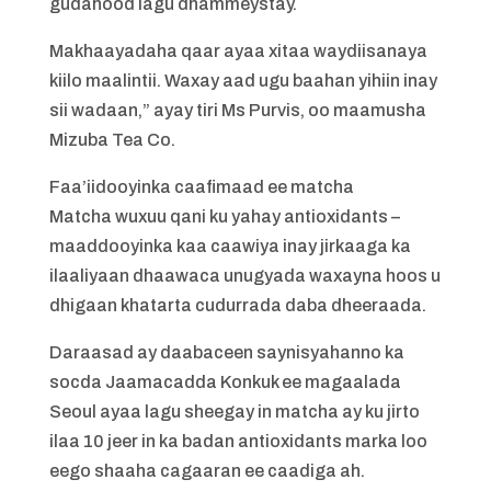
gudahood lagu dhammeystay.
Makhaayadaha qaar ayaa xitaa waydiisanaya
kiilo maalintii. Waxay aad ugu baahan yihiin inay
sii wadaan,” ayay tiri Ms Purvis, oo maamusha
Mizuba Tea Co.
Faa’iidooyinka caafimaad ee matcha
Matcha wuxuu qani ku yahay antioxidants –
maaddooyinka kaa caawiya inay jirkaaga ka
ilaaliyaan dhaawaca unugyada waxayna hoos u
dhigaan khatarta cudurrada daba dheeraada.
Daraasad ay daabaceen saynisyahanno ka
socda Jaamacadda Konkuk ee magaalada
Seoul ayaa lagu sheegay in matcha ay ku jirto
ilaa 10 jeer in ka badan antioxidants marka loo
eego shaaha cagaaran ee caadiga ah.