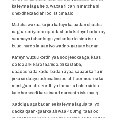
kafeynta laga helo, waxaa fiican in matcha si
dhexdhexaad ah loo isticmaalo.
Matcha waxaa ku jira kafeyn ka badan shaaha
cagaaran iyadoo qaadashada kafeyn badan ay
saameyn taban kugu yeelan karto sida isku
buuq, hurdo la.aan iyo wadno-garaac badan.
Kafeyn wuxuu kordhiyaa soo jeedkaaga, kaas
oo loo arki karo faa’iido. Si kastaba,
qaadashada xaddi badan ayaa sababi karta in
jirku sii daayo adrenaline oo ah hoormoon si ku
meel gaar ah u kordhiya tamarta balse sidoo
kale horseedi kara inaad dareento isku buuq.
Xaddiga ugu badan ee kafeynta lagula taliyo
dadka qaan-gaarka ah waa 400mg, taas oo