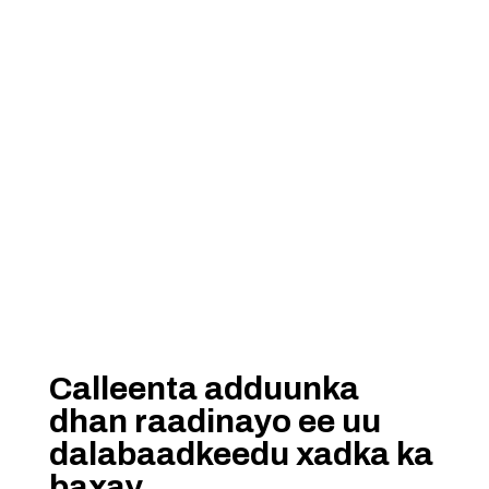
Calleenta adduunka
dhan raadinayo ee uu
dalabaadkeedu xadka ka
baxay