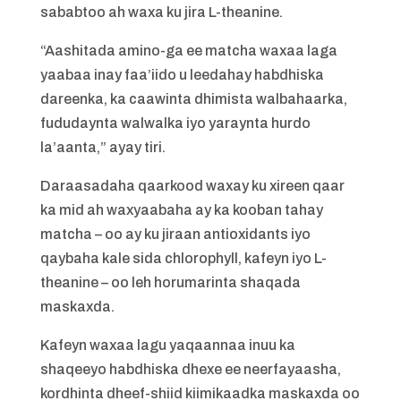
sababtoo ah waxa ku jira L-theanine.
“Aashitada amino-ga ee matcha waxaa laga
yaabaa inay faa’iido u leedahay habdhiska
dareenka, ka caawinta dhimista walbahaarka,
fududaynta walwalka iyo yaraynta hurdo
la’aanta,” ayay tiri.
Daraasadaha qaarkood waxay ku xireen qaar
ka mid ah waxyaabaha ay ka kooban tahay
matcha – oo ay ku jiraan antioxidants iyo
qaybaha kale sida chlorophyll, kafeyn iyo L-
theanine – oo leh horumarinta shaqada
maskaxda.
Kafeyn waxaa lagu yaqaannaa inuu ka
shaqeeyo habdhiska dhexe ee neerfayaasha,
kordhinta dheef-shiid kiimikaadka maskaxda oo