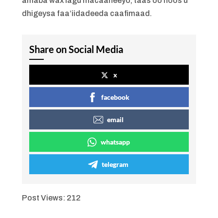
amaba wax lagu macaaneeyo, taas oo hoos u
dhigeysa faa’iidadeeda caafimaad.
Share on Social Media
x
facebook
email
whatsapp
telegram
Post Views:
212