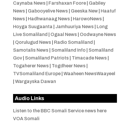
Caynaba News
|
Farshaxan Foore
|
Gabiley
News
|
Gabooyelive News
|
Geeska New
|
Haatuf
News
|
Hadhwanaag News
|
HarowoNews
|
Hoyga Suugaanta
|
Jamhuuriya News
|
Long
Live Somaliland
|
Ogaal News
|
Oodwayne News
|
Qorulugud News
|
Radio Somaliland
|
Samotalis News
|
Somaliland Info
|
Somaliland
Gov
|
Somaliland Patriots
|
Timacade News
|
Togaherer News
|
Togdheer News
|
TVSomaliland Europe
|
Waaheen NewsWaayeel
|
Wargayska Dawan
Audio Links
Listen to the BBC Somali Service news here
VOA Somali