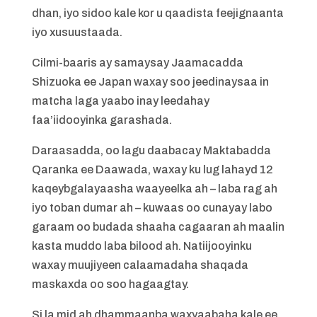
dhan, iyo sidoo kale kor u qaadista feejignaanta
iyo xusuustaada.
Cilmi-baaris ay samaysay Jaamacadda
Shizuoka ee Japan waxay soo jeedinaysaa in
matcha laga yaabo inay leedahay
faa’iidooyinka garashada.
Daraasadda, oo lagu daabacay Maktabadda
Qaranka ee Daawada, waxay ku lug lahayd 12
kaqeybgalayaasha waayeelka ah – laba rag ah
iyo toban dumar ah – kuwaas oo cunayay labo
garaam oo budada shaaha cagaaran ah maalin
kasta muddo laba bilood ah. Natiijooyinku
waxay muujiyeen calaamadaha shaqada
maskaxda oo soo hagaagtay.
Si la mid ah dhammaanba waxyaabaha kale ee