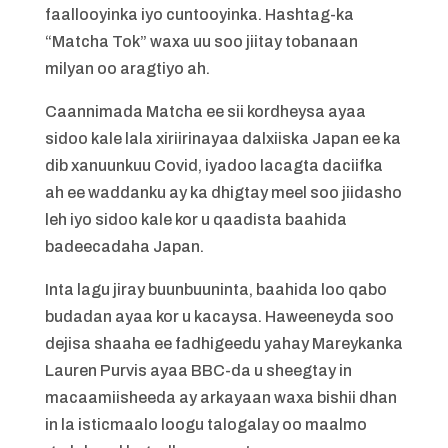
faallooyinka iyo cuntooyinka. Hashtag-ka
“Matcha Tok” waxa uu soo jiitay tobanaan
milyan oo aragtiyo ah.
Caannimada Matcha ee sii kordheysa ayaa
sidoo kale lala xiriirinayaa dalxiiska Japan ee ka
dib xanuunkuu Covid, iyadoo lacagta daciifka
ah ee waddanku ay ka dhigtay meel soo jiidasho
leh iyo sidoo kale kor u qaadista baahida
badeecadaha Japan.
Inta lagu jiray buunbuuninta, baahida loo qabo
budadan ayaa kor u kacaysa. Haweeneyda soo
dejisa shaaha ee fadhigeedu yahay Mareykanka
Lauren Purvis ayaa BBC-da u sheegtay in
macaamiisheeda ay arkayaan waxa bishii dhan
in la isticmaalo loogu talogalay oo maalmo