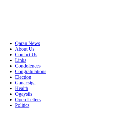
Qaran News
About Us
Contact Us
Links
Condolences
Congratulations
Election
Ganacsiga
Health
Ogaysiis
Open Letters
Politics