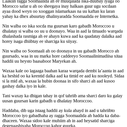
Laakiin ragga Soomaalida ah ee muuqalada iska-duubay iyaga oo
Morocco safar u ah oo sheegaya inay halkaas guur ugu socdaan
ayaa dood weyn oo xooggan islamarkaas na uu kaftan ku laran
yahay ka dhex abuurtay dhalinyaradda Soomaalida ee Internetka.
Nin walba oo iska socda ma guursan karo gabadh Moroccoo u
dhalatay si walba oo uu u doonayo. Waa in aad la timaado warqada
dhalashada rasmiga ah ee ahayn kuwa aad ka qaadatay dalalka aad
horey isaga dhiibtay ee sharciga ku siiyay.
Nin walba oo Soomaali ah oo doonaya in uu gabadh Morocco ah
guursado, waa in uu marka hore caddeeyo Soomaalinimadiisa xitaa
haddii uu heysto baasaboor Maryekan ah.
Waxaa kale oo lagaaga baahan karaa warqada dembi la’aanta in aad
ka heshid oo ka keentid dalka aad ka timid ee aad ku nooleyd. Sidaa
si la mid ah, waxaa la hubin doonaa in sifo sharci ah aad kusoo
gashay dalka iyo in kale.
Tani waxay ka dhigan tahay in qof tahriib ama sharci daro ku galay
uusan guursan karin gabadh u dhalatay Moroccoo.
Haddaba, dib uga istaag haddii ay kula ahayd in aad u tahriibto
Moroccoo iyo gabadhaha ay ragga Soomaalida ah hadda ka daba-
dhaceen. Waxaa sidoo kale muhiim ah in aad heysatid sharciga
degenaashiyaha Moroccoo kahor guurka.