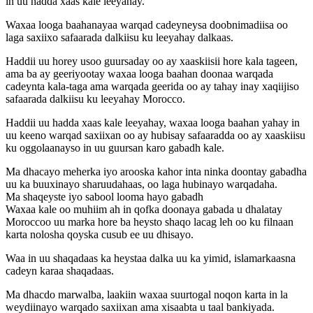
in uu hadda xaas kale leeyahay.
Waxaa looga baahanayaa warqad cadeyneysa doobnimadiisa oo
laga saxiixo safaarada dalkiisu ku leeyahay dalkaas.
Haddii uu horey usoo guursaday oo ay xaaskiisii hore kala tageen,
ama ba ay geeriyootay waxaa looga baahan doonaa warqada
cadeynta kala-taga ama warqada geerida oo ay tahay inay xaqiijiso
safaarada dalkiisu ku leeyahay Morocco.
Haddii uu hadda xaas kale leeyahay, waxaa looga baahan yahay in
uu keeno warqad saxiixan oo ay hubisay safaaradda oo ay xaaskiisu
ku oggolaanayso in uu guursan karo gabadh kale.
Ma dhacayo meherka iyo arooska kahor inta ninka doontay gabadha
uu ka buuxinayo sharuudahaas, oo laga hubinayo warqadaha.
Ma shaqeyste iyo sabool looma hayo gabadh
Waxaa kale oo muhiim ah in qofka doonaya gabada u dhalatay
Moroccoo uu marka hore ba heysto shaqo lacag leh oo ku filnaan
karta nolosha qoyska cusub ee uu dhisayo.
Waa in uu shaqadaas ka heystaa dalka uu ka yimid, islamarkaasna
cadeyn karaa shaqadaas.
Ma dhacdo marwalba, laakiin waxaa suurtogal noqon karta in la
weydiinayo warqado saxiixan ama xisaabta u taal bankiyada.