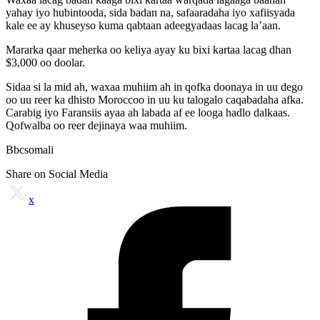
yahay iyo hubintooda, sida badan na, safaaradaha iyo xafiisyada
kale ee ay khuseyso kuma qabtaan adeegyadaas lacag la’aan.
Mararka qaar meherka oo keliya ayay ku bixi kartaa lacag dhan
$3,000 oo doolar.
Sidaa si la mid ah, waxaa muhiim ah in qofka doonaya in uu dego
oo uu reer ka dhisto Moroccoo in uu ku talogalo caqabadaha afka.
Carabig iyo Faransiis ayaa ah labada af ee looga hadlo dalkaas.
Qofwalba oo reer dejinaya waa muhiim.
Bbcsomali
Share on Social Media
x