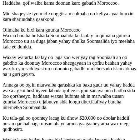
Haddaba, qof walba kama doonan karo gabadh Moroccoo.
Mid shaqeyste iyo mid xooggiisa maalmaha oo keliya ayaa buuxin
kara sharuudaha qaarkood.
Qiimaha ku bixi kara guurka Moroccoo
Waxaa baraha bulshada Soomaalida ku faafay in qiimaha guurka
Moroccoo uu aa duga jaban yahay dhulka Soomaalida iyo meelaha
kale ee dunida.
Waxay wararka faafay oo laga soo weriyay rag Soomaali ah oo
gabdho ka doontay Moroccoo sheegayaan in qofku baahan yahay
wax ka yar saddex si uu u doonto gabadh, u mehersado islamarkaas
na u guri geysto.
Annaga oo og in marwalba qarashka ku baxa guur uu yahay hadda
waxa ay ku heshiiyeen labada qof ee is-guursanaya ama hadba sida
loo qorsheeyo, haddana waxaa hubinta ah in marwalba uusan
guurka Moroccoo u jabneyn sida loogu dhexfaafiyay baraha
internetka Soomaalida.
Ku tala-gal oo qoontey lacag ku dhow $20,000 oo doolar haddii
uusan qarshahaaga uusan ahayn aroos gaagaabey ama wax u eg
qudbosiro.
Waxaa lacag badan kaaga bixi kartaa warqada lagaaga baahan