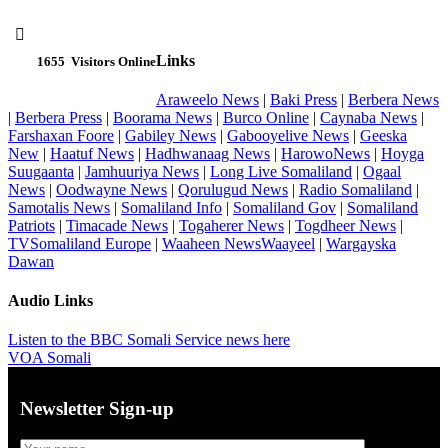

Links
1655
Visitors Online
Araweelo News
|
Baki Press
|
Berbera News
|
Berbera Press
|
Boorama News
|
Burco Online
|
Caynaba News
|
Farshaxan Foore
|
Gabiley News
|
Gabooyelive News
|
Geeska
New
|
Haatuf News
|
Hadhwanaag News
|
HarowoNews
|
Hoyga
Suugaanta
|
Jamhuuriya News
|
Long Live Somaliland
|
Ogaal
News
|
Oodwayne News
|
Qorulugud News
|
Radio Somaliland
|
Samotalis News
|
Somaliland Info
|
Somaliland Gov
|
Somaliland
Patriots
|
Timacade News
|
Togaherer News
|
Togdheer News
|
TVSomaliland Europe
|
Waaheen NewsWaayeel
|
Wargayska
Dawan
Audio Links
Listen to the BBC Somali Service news here
VOA Somali
Newsletter Sign-up