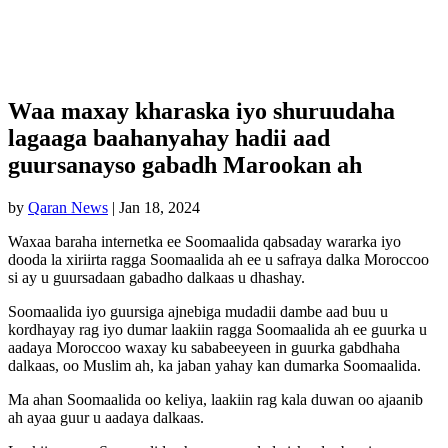
Waa maxay kharaska iyo shuruudaha
lagaaga baahanyahay hadii aad
guursanayso gabadh Marookan ah
by
Qaran News
|
Jan 18, 2024
Waxaa baraha internetka ee Soomaalida qabsaday wararka iyo
dooda la xiriirta ragga Soomaalida ah ee u safraya dalka Moroccoo
si ay u guursadaan gabadho dalkaas u dhashay.
Soomaalida iyo guursiga ajnebiga mudadii dambe aad buu u
kordhayay rag iyo dumar laakiin ragga Soomaalida ah ee guurka u
aadaya Moroccoo waxay ku sababeeyeen in guurka gabdhaha
dalkaas, oo Muslim ah, ka jaban yahay kan dumarka Soomaalida.
Ma ahan Soomaalida oo keliya, laakiin rag kala duwan oo ajaanib
ah ayaa guur u aadaya dalkaas.