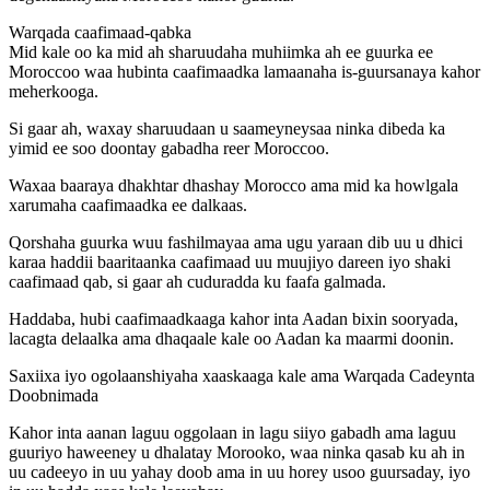
Warqada caafimaad-qabka
Mid kale oo ka mid ah sharuudaha muhiimka ah ee guurka ee
Moroccoo waa hubinta caafimaadka lamaanaha is-guursanaya kahor
meherkooga.
Si gaar ah, waxay sharuudaan u saameyneysaa ninka dibeda ka
yimid ee soo doontay gabadha reer Moroccoo.
Waxaa baaraya dhakhtar dhashay Morocco ama mid ka howlgala
xarumaha caafimaadka ee dalkaas.
Qorshaha guurka wuu fashilmayaa ama ugu yaraan dib uu u dhici
karaa haddii baaritaanka caafimaad uu muujiyo dareen iyo shaki
caafimaad qab, si gaar ah cuduradda ku faafa galmada.
Haddaba, hubi caafimaadkaaga kahor inta Aadan bixin sooryada,
lacagta delaalka ama dhaqaale kale oo Aadan ka maarmi doonin.
Saxiixa iyo ogolaanshiyaha xaaskaaga kale ama Warqada Cadeynta
Doobnimada
Kahor inta aanan laguu oggolaan in lagu siiyo gabadh ama laguu
guuriyo haweeney u dhalatay Morooko, waa ninka qasab ku ah in
uu cadeeyo in uu yahay doob ama in uu horey usoo guursaday, iyo