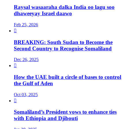
Raysal wasaaraha dalka India oo lagu soo
dhaweeyay Israel daawo
Feb 25, 2026

BREAKING: South Sudan to Become the
Second Country to Recognise Somaliland
Dec 26, 2025

How the UAE built a circle of bases to control
the Gulf of Aden
Oct 03, 2025

Somaliland’s President vows to enhance ties
with Ethiopia and Djibouti