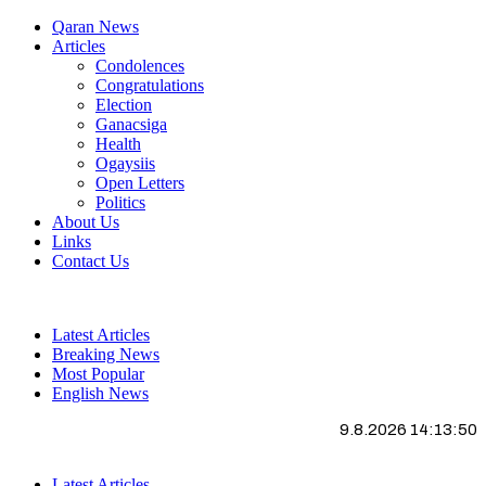
Qaran News
Articles
Condolences
Congratulations
Election
Ganacsiga
Health
Ogaysiis
Open Letters
Politics
About Us
Links
Contact Us
Latest Articles
Breaking News
Most Popular
English News
9.8.2026 14:13:50
Latest Articles