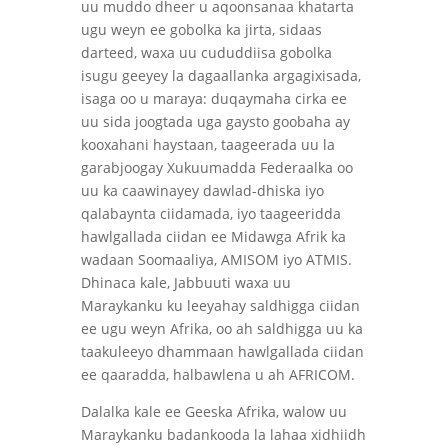
uu muddo dheer u aqoonsanaa khatarta
ugu weyn ee gobolka ka jirta, sidaas
darteed, waxa uu cududdiisa gobolka
isugu geeyey la dagaallanka argagixisada,
isaga oo u maraya: duqaymaha cirka ee
uu sida joogtada uga gaysto goobaha ay
kooxahani haystaan, taageerada uu la
garabjoogay Xukuumadda Federaalka oo
uu ka caawinayey dawlad-dhiska iyo
qalabaynta ciidamada, iyo taageeridda
hawlgallada ciidan ee Midawga Afrik ka
wadaan Soomaaliya, AMISOM iyo ATMIS.
Dhinaca kale, Jabbuuti waxa uu
Maraykanku ku leeyahay saldhigga ciidan
ee ugu weyn Afrika, oo ah saldhigga uu ka
taakuleeyo dhammaan hawlgallada ciidan
ee qaaradda, halbawlena u ah AFRICOM.
Dalalka kale ee Geeska Afrika, walow uu
Maraykanku badankooda la lahaa xidhiidh