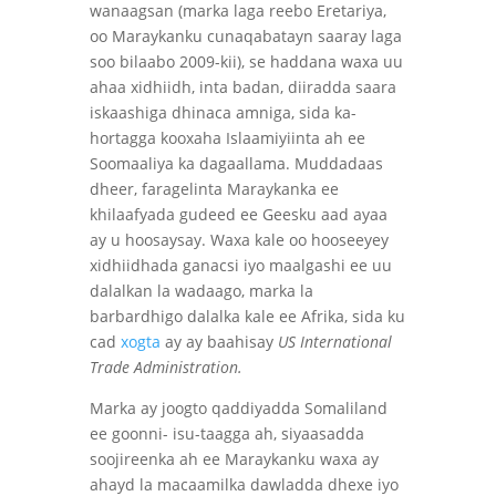
wanaagsan (marka laga reebo Eretariya,
oo Maraykanku cunaqabatayn saaray laga
soo bilaabo 2009-kii), se haddana waxa uu
ahaa xidhiidh, inta badan, diiradda saara
iskaashiga dhinaca amniga, sida ka-
hortagga kooxaha Islaamiyiinta ah ee
Soomaaliya ka dagaallama. Muddadaas
dheer, faragelinta Maraykanka ee
khilaafyada gudeed ee Geesku aad ayaa
ay u hoosaysay. Waxa kale oo hooseeyey
xidhiidhada ganacsi iyo maalgashi ee uu
dalalkan la wadaago, marka la
barbardhigo dalalka kale ee Afrika, sida ku
cad
xogta
ay ay baahisay
US International
Trade Administration.
Marka ay joogto qaddiyadda Somaliland
ee goonni- isu-taagga ah, siyaasadda
soojireenka ah ee Maraykanku waxa ay
ahayd la macaamilka dawladda dhexe iyo