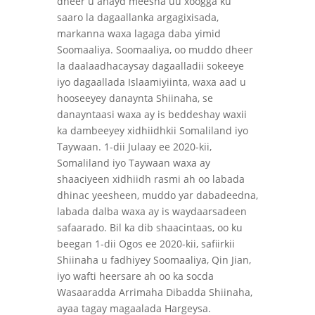
dheer u ahayd meesha uu xoogga ku
saaro la dagaallanka argagixisada,
markanna waxa lagaga daba yimid
Soomaaliya. Soomaaliya, oo muddo dheer
la daalaadhacaysay dagaalladii sokeeye
iyo dagaallada Islaamiyiinta, waxa aad u
hooseeyey danaynta Shiinaha, se
danayntaasi waxa ay is beddeshay waxii
ka dambeeyey xidhiidhkii Somaliland iyo
Taywaan. 1-dii Julaay ee 2020-kii,
Somaliland iyo Taywaan waxa ay
shaaciyeen xidhiidh rasmi ah oo labada
dhinac yeesheen, muddo yar dabadeedna,
labada dalba waxa ay is waydaarsadeen
safaarado. Bil ka dib shaacintaas, oo ku
beegan 1-dii Ogos ee 2020-kii, safiirkii
Shiinaha u fadhiyey Soomaaliya, Qin Jian,
iyo wafti heersare ah oo ka socda
Wasaaradda Arrimaha Dibadda Shiinaha,
ayaa tagay magaalada Hargeysa.