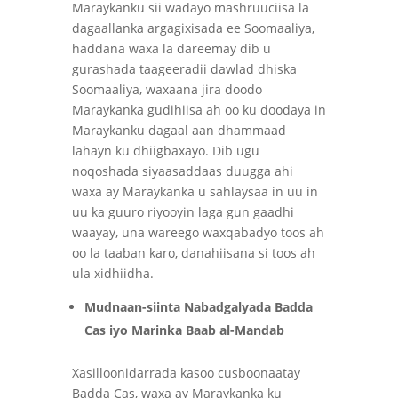
Maraykanku sii wadayo mashruuciisa la
dagaallanka argagixisada ee Soomaaliya,
haddana waxa la dareemay dib u
gurashada taageeradii dawlad dhiska
Soomaaliya, waxaana jira doodo
Maraykanka gudihiisa ah oo ku doodaya in
Maraykanku dagaal aan dhammaad
lahayn ku dhiigbaxayo. Dib ugu
noqoshada siyaasaddaas duugga ahi
waxa ay Maraykanka u sahlaysaa in uu in
uu ka guuro riyooyin laga gun gaadhi
waayay, una wareego waxqabadyo toos ah
oo la taaban karo, danahiisana si toos ah
ula xidhiidha.
Mudnaan-siinta Nabadgalyada Badda
Cas iyo Marinka Baab al-Mandab
Xasilloonidarrada kasoo cusboonaatay
Badda Cas, waxa ay Maraykanka ku