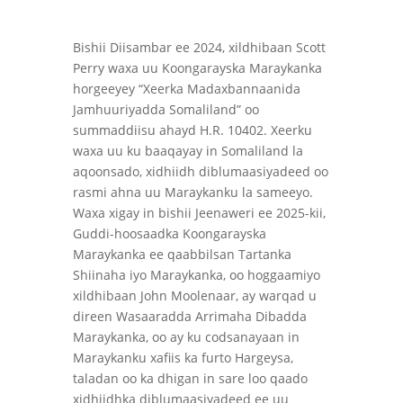
Bishii Diisambar ee 2024, xildhibaan Scott
Perry waxa uu Koongarayska Maraykanka
horgeeyey “Xeerka Madaxbannaanida
Jamhuuriyadda Somaliland” oo
summaddiisu ahayd H.R. 10402. Xeerku
waxa uu ku baaqayay in Somaliland la
aqoonsado, xidhiidh diblumaasiyadeed oo
rasmi ahna uu Maraykanku la sameeyo.
Waxa xigay in bishii Jeenaweri ee 2025-kii,
Guddi-hoosaadka Koongarayska
Maraykanka ee qaabbilsan Tartanka
Shiinaha iyo Maraykanka, oo hoggaamiyo
xildhibaan John Moolenaar, ay warqad u
direen Wasaaradda Arrimaha Dibadda
Maraykanka, oo ay ku codsanayaan in
Maraykanku xafiis ka furto Hargeysa,
taladan oo ka dhigan in sare loo qaado
xidhiidhka diblumaasiyadeed ee uu