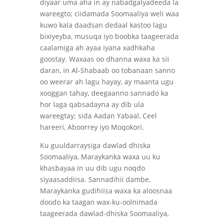
diyaar uma aha in ay nabadgalyadeeda la
wareegto; ciidamada Soomaaliya weli waa
kuwo kala daadsan dedaal kastoo lagu
bixiyeyba, musuqa iyo boobka taageerada
caalamiga ah ayaa iyana xadhkaha
goostay. Waxaas oo dhanna waxa ka sii
daran, in Al-Shabaab oo tobanaan sanno
oo weerar ah lagu hayay, ay maanta ugu
xooggan tahay, deegaanno sannado ka
hor laga qabsadayna ay dib ula
wareegtay; sida Aadan Yabaal, Ceel
hareeri, Aboorrey iyo Moqokori.
Ku guuldarraysiga dawlad dhiska
Soomaaliya, Maraykanka waxa uu ku
khasbayaa in uu dib ugu noqdo
siyaasaddiisa. Sannadihii dambe,
Maraykanka gudihiisa waxa ka aloosnaa
doodo ka taagan wax-ku-oolnimada
taageerada dawlad-dhiska Soomaaliya,