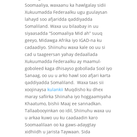
Soomaaliya, waxaanu ka hawlgalay sidii
Xukuumadda Federaalku ugu guulaysan
lahayd soo afjaridda qaddiyadda
Somaliland. Waxa uu bilaabay in uu
siyaasadda “Soomaaliya Mid ah” suuq
geeyo, Midawga Afrika iyo IGAD-na ku
cadaadiyo. Shiinuhu waxa kale oo uu si
cad u taageersan yahay dedaallada
Xukuumadda Federaalku ay maamul-
goboleed kaga dhisayso gobollada Sool iyo
Sanaag, oo uu u arko hawl soo afjari karta
qaddiyadda Somaliland. Waxa taas sii
xoojinaysa
kulankii
Muqdisho ku dhex
maray safiirka Shiinaha iyo hoggaamiyaha
Khaatumo, bishii Maaj ee sannadkan.
Tallaabooyinkan oo idil, Shiinuhu waxa uu
u arkaa kuwo uu ku caadaadin karo
Soomaalilaan oo ka gaws-adaygtay
xidhiidh u jarista Taywaan. Sida