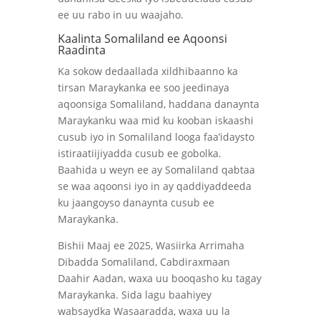
ee uu rabo in uu waajaho.
Kaalinta Somaliland ee Aqoonsi
Raadinta
Ka sokow dedaallada xildhibaanno ka
tirsan Maraykanka ee soo jeedinaya
aqoonsiga Somaliland, haddana danaynta
Maraykanku waa mid ku kooban iskaashi
cusub iyo in Somaliland looga faa’idaysto
istiraatiijiyadda cusub ee gobolka.
Baahida u weyn ee ay Somaliland qabtaa
se waa aqoonsi iyo in ay qaddiyaddeeda
ku jaangoyso danaynta cusub ee
Maraykanka.
Bishii Maaj ee 2025, Wasiirka Arrimaha
Dibadda Somaliland, Cabdiraxmaan
Daahir Aadan, waxa uu booqasho ku tagay
Maraykanka. Sida lagu baahiyey
wabsaydka Wasaaradda, waxa uu la