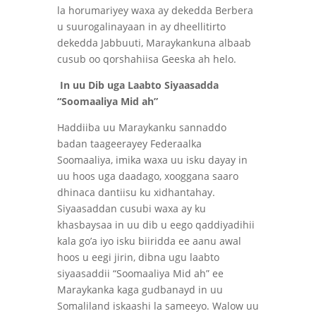
la horumariyey waxa ay dekedda Berbera
u suurogalinayaan in ay dheellitirto
dekedda Jabbuuti, Maraykankuna albaab
cusub oo qorshahiisa Geeska ah helo.
In uu Dib uga Laabto Siyaasadda
“Soomaaliya Mid ah”
Haddiiba uu Maraykanku sannaddo
badan taageerayey Federaalka
Soomaaliya, imika waxa uu isku dayay in
uu hoos uga daadago, xooggana saaro
dhinaca dantiisu ku xidhantahay.
Siyaasaddan cusubi waxa ay ku
khasbaysaa in uu dib u eego qaddiyadihii
kala go’a iyo isku biiridda ee aanu awal
hoos u eegi jirin, dibna ugu laabto
siyaasaddii “Soomaaliya Mid ah” ee
Maraykanka kaga gudbanayd in uu
Somaliland iskaashi la sameeyo. Walow uu