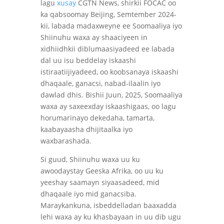
lagu
xusay
CGTN News, shirkii FOCAC oo
ka qabsoomay Beijing, Semtember 2024-
kii, labada madaxweyne ee Soomaaliya iyo
Shiinuhu waxa ay shaaciyeen in
xidhiidhkii diblumaasiyadeed ee labada
dal uu isu beddelay iskaashi
istiraatiijiyadeed, oo koobsanaya iskaashi
dhaqaale, ganacsi, nabad-ilaalin iyo
dawlad dhis. Bishii Juun, 2025, Soomaaliya
waxa ay saxeexday iskaashigaas, oo lagu
horumarinayo dekedaha, tamarta,
kaabayaasha dhijitaalka iyo
waxbarashada.
Si guud, Shiinuhu waxa uu ku
awoodaystay Geeska Afrika, oo uu ku
yeeshay saamayn siyaasadeed, mid
dhaqaale iyo mid ganacsiba.
Maraykankuna, isbeddelladan baaxadda
lehi waxa ay ku khasbayaan in uu dib ugu