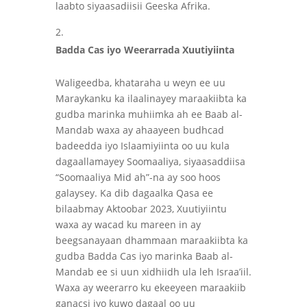
laabto siyaasadiisii Geeska Afrika.
Badda Cas iyo Weerarrada Xuutiyiinta
Waligeedba, khataraha u weyn ee uu
Maraykanku ka ilaalinayey maraakiibta ka
gudba marinka muhiimka ah ee Baab al-
Mandab waxa ay ahaayeen budhcad
badeedda iyo Islaamiyiinta oo uu kula
dagaallamayey Soomaaliya, siyaasaddiisa
“Soomaaliya Mid ah”-na ay soo hoos
galaysey. Ka dib dagaalka Qasa ee
bilaabmay Aktoobar 2023, Xuutiyiintu
waxa ay wacad ku mareen in ay
beegsanayaan dhammaan maraakiibta ka
gudba Badda Cas iyo marinka Baab al-
Mandab ee si uun xidhiidh ula leh Israa’iil.
Waxa ay weerarro ku ekeeyeen maraakiib
ganacsi iyo kuwo dagaal oo uu