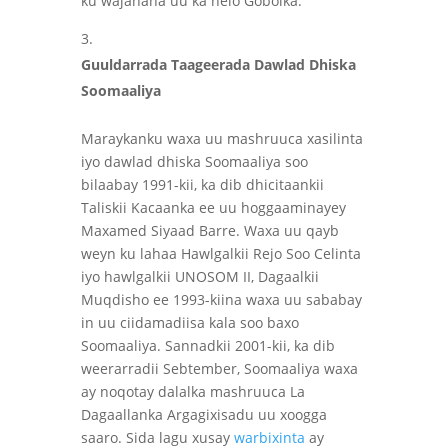
ku wajahana uu ka helo Gobolka.
Guuldarrada Taageerada Dawlad Dhiska
Soomaaliya
Maraykanku waxa uu mashruuca xasilinta
iyo dawlad dhiska Soomaaliya soo
bilaabay 1991-kii, ka dib dhicitaankii
Taliskii Kacaanka ee uu hoggaaminayey
Maxamed Siyaad Barre. Waxa uu qayb
weyn ku lahaa Hawlgalkii Rejo Soo Celinta
iyo hawlgalkii UNOSOM II, Dagaalkii
Muqdisho ee 1993-kiina waxa uu sababay
in uu ciidamadiisa kala soo baxo
Soomaaliya. Sannadkii 2001-kii, ka dib
weerarradii Sebtember, Soomaaliya waxa
ay noqotay dalalka mashruuca La
Dagaallanka Argagixisadu uu xoogga
saaro. Sida lagu xusay
warbixinta
ay