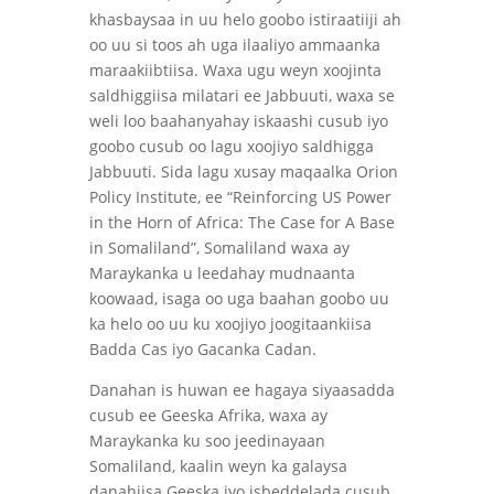
khasbaysaa in uu helo goobo istiraatiiji ah
oo uu si toos ah uga ilaaliyo ammaanka
maraakiibtiisa. Waxa ugu weyn xoojinta
saldhiggiisa milatari ee Jabbuuti, waxa se
weli loo baahanyahay iskaashi cusub iyo
goobo cusub oo lagu xoojiyo saldhigga
Jabbuuti. Sida lagu xusay maqaalka Orion
Policy Institute, ee “Reinforcing US Power
in the Horn of Africa: The Case for A Base
in Somaliland”, Somaliland waxa ay
Maraykanka u leedahay mudnaanta
koowaad, isaga oo uga baahan goobo uu
ka helo oo uu ku xoojiyo joogitaankiisa
Badda Cas iyo Gacanka Cadan.
Danahan is huwan ee hagaya siyaasadda
cusub ee Geeska Afrika, waxa ay
Maraykanka ku soo jeedinayaan
Somaliland, kaalin weyn ka galaysa
danahiisa Geeska iyo isbeddelada cusub