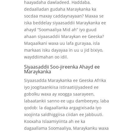
haayadaha dawladeed. Haddaba,
dedaalladan gudaha Maraykanka ka
socdaa maxay caddaynayaan? Maxaa se
iska beddelay siyaasaddii Maraykanka ee
ahayd “Soomaaliya Mid ah” iyo guud
ahaan siyaasaddii Maraykan ee Geeska?
Maqaalkani waxa uu lafa gurayaa, isla
markaas isku dayayaa in uu u jid bixiyo,
wayddiimahan oo idil.
Siyaasaddii Soo-jireenka Ahayd ee
Maraykanka
Siyaasadda Maraykanka ee Geeska Afrika
iyo joogitaankiisa istiraatiijiyadeed ee
gobolku waxa ay xoogga saarayeen,
labaatankii sanno ee ugu dambeeyey, laba
qodob: la dagaallanka argagixisada iyo
xoojinta saldhiggiisa ciidan ee Jabbuuti.
Kooxaha Islaamiyiinta ah ee ka
dagaallama Soomaaliya, Maraykanku waxa