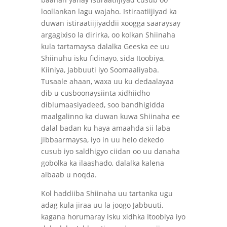
loollankan lagu wajaho. Istiraatiijiyad ka
duwan istiraatiijiyaddii xoogga saaraysay
argagixiso la dirirka, oo kolkan Shiinaha
kula tartamaysa dalalka Geeska ee uu
Shiinuhu isku fidinayo, sida Itoobiya,
Kiiniya, Jabbuuti iyo Soomaaliyaba.
Tusaale ahaan, waxa uu ku dedaalayaa
dib u cusboonaysiinta xidhiidho
diblumaasiyadeed, soo bandhigidda
maalgalinno ka duwan kuwa Shiinaha ee
dalal badan ku haya amaahda sii laba
jibbaarmaysa, iyo in uu helo dekedo
cusub iyo saldhigyo ciidan oo uu danaha
gobolka ka ilaashado, dalalka kalena
albaab u noqda.
Kol haddiiba Shiinaha uu tartanka ugu
adag kula jiraa uu la joogo Jabbuuti,
kagana horumaray isku xidhka Itoobiya iyo