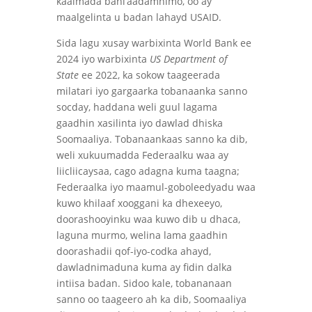
kaalmada bani’aadamnimo, oo ay
maalgelinta u badan lahayd USAID.
Sida lagu xusay warbixinta World Bank ee
2024 iyo warbixinta
US Department of
State
ee 2022, ka sokow taageerada
milatari iyo gargaarka tobanaanka sanno
socday, haddana weli guul lagama
gaadhin xasilinta iyo dawlad dhiska
Soomaaliya. Tobanaankaas sanno ka dib,
weli xukuumadda Federaalku waa ay
liicliicaysaa, cago adagna kuma taagna;
Federaalka iyo maamul-goboleedyadu waa
kuwo khilaaf xooggani ka dhexeeyo,
doorashooyinku waa kuwo dib u dhaca,
laguna murmo, welina lama gaadhin
doorashadii qof-iyo-codka ahayd,
dawladnimaduna kuma ay fidin dalka
intiisa badan. Sidoo kale, tobananaan
sanno oo taageero ah ka dib, Soomaaliya