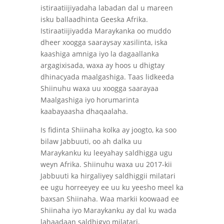
istiraatiijiyadaha labadan dal u mareen
isku ballaadhinta Geeska Afrika.
Istiraatiijiyadda Maraykanka oo muddo
dheer xoogga saaraysay xasilinta, iska
kaashiga amniga iyo la dagaallanka
argagixisada, waxa ay hoos u dhigtay
dhinacyada maalgashiga. Taas lidkeeda
Shiinuhu waxa uu xoogga saarayaa
Maalgashiga iyo horumarinta
kaabayaasha dhaqaalaha.
Is fidinta Shiinaha kolka ay joogto, ka soo
bilaw Jabbuuti, oo ah dalka uu
Maraykanku ku leeyahay saldhigga ugu
weyn Afrika. Shiinuhu waxa uu 2017-kii
Jabbuuti ka hirgaliyey saldhiggii milatari
ee ugu horreeyey ee uu ku yeesho meel ka
baxsan Shiinaha. Waa markii koowaad ee
Shiinaha iyo Maraykanku ay dal ku wada
lahaadaan saldhigyo milatari,