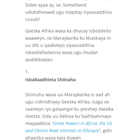
Sidee ayaa ay, se, Somaliland
udubdhexaad ugu noqotay siyaasaddiisa
cusub?
Geeska Afrika waxa ka dhacay isbeddello
waaweyn, oo Maraykanka ku khasbaya in
uu dib u qaabeeyo siyaasaddiisa,
isbeddelladanna waxa ugu mudan
qodobbadan:
Isballaadhinta Shiinaha
Shiinuhu waxa uu Maraykanka si aad ah
ugu cidhiidhiyey Geeska Afrika, isaga oo
saameyn iyo galaangal ku yeeshay dalalka
Geesta. Sida uu Debisa
ku faahfaahinayo
maqaalkiisa
“
Great Powers in Africa: the US
and China’s Rival Interests in Ethiopia
”, gebi
ahaanba waxa kala duwan