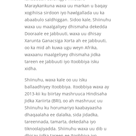
Maraykankuna waxa uu markan u baqay
xogihiisa sirdoon iyo hawlgallada uu ka
abaabulo saldhiggan. Sidoo kale, Shiinuhu
waxa uu maalgaliyey dhismaha dekedda
Dooraale ee Jabbuuti, waxa uu dhisay
Xarunta Ganacsiga Xorta ah ee Jabbuuti,
oo ka mid ah kuwa ugu weyn Afrika,
waxaanu maalgeliyey dhismaha jidka
tareen ee Jabbuuti iyo Itoobbiya isku
xidha.
Shiinuhu, waxa kale oo uu isku
ballaadhiyey Itoobbiya. Itoobbiya waxa ay
2013-kii ku biirtay mashruuca Hindisaha
Jidka Xariirta (BRI), oo ah mashruuc uu
Shiinuhu ku horumariyo kaabayaasha
dhaqaalaha ee dalalka, sida jidadka,
tareennada, tamarta, dekedaha iyo
tiknoolajiyadda. Shiinuhu waxa uu dib u
dhisay jidka tareen ee Itoobbiya iyo