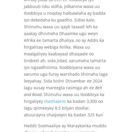
Jabbuuti isku xidha, jidkanina waxa uu
Itoobbiya u noqday halbawlaha ay badda
iyo dekedaha ku gaadho. Sidoo kale,
Shiinuhu waxa uu qayb laxaad leh ka
qaatay dhismaha Dhaamka ugu weyn
Afrika ee tamarta dhaliya, oo ay Addis ka
hirgalisay webiga Niilka. Waxa uu
maalgaliyey kaabayaal dhaqaale oo
tirobeel ah, sida jidad, xarumaha tamarta
iyo isgaadhsiinta, Itoobbiyana waxa uu
xarumo uga furay warshado Shiinaha laga
leeyahay. Sida bishii Diisambar ee 2024
lagu xusay mareegta rasmiga ah ee
Belt
and Road
, Shiinuhu waxa uu Itoobbiya ka
hirgaliyey
mashaariic
ka badan 3,300 oo
lagu qiimeeyey 8.5 bilyan doollar,
.
abuurayna shaqooyin ka badan 325 kun
Haddii Soomaaliya ay Maraykanka muddo