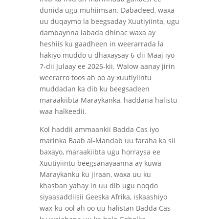
dunida ugu muhiimsan. Dabadeed, waxa
uu duqaymo la beegsaday Xuutiyiinta, ugu
dambaynna labada dhinac waxa ay
heshiis ku gaadheen in weerarrada la
hakiyo muddo u dhaxaysay 6-dii Maaj iyo
7-dii Julaay ee 2025-kii. Walow aanay jirin
weerarro toos ah oo ay xuutiyiintu
muddadan ka dib ku beegsadeen
maraakiibta Maraykanka, haddana halistu
waa halkeedii.
Kol haddii ammaankii Badda Cas iyo
marinka Baab al-Mandab uu faraha ka sii
baxayo, maraakiibta ugu horraysa ee
Xuutiyiintu beegsanayaanna ay kuwa
Maraykanku ku jiraan, waxa uu ku
khasban yahay in uu dib ugu noqdo
siyaasaddiisii Geeska Afrika, iskaashiyo
wax-ku-ool ah oo uu halistan Badda Cas