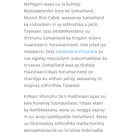
Weftigani waxa uu la kulmay
Madaxweynihii hore ee Somaliland,
Muuse Biixi Cabdi, waxaanay Somaliland
ka codsadeen in ay xidhiidhka u jarto
Taywaan, taas beddelkeedana uu
Shiinuhu Somaliland ka hirgalin doono
maashaariic horumarineed, sida jidad iyo
madaarro. Sida
Somaliland Chronicle
ka
soo xigatay masuuliyiin xukuumaddaas ka
tirsanaa, Somaliland waa ay diidday
maashaariicdaas horumarineed ee
shardigu ku xidhan yahay, waxaanay sii
xoojisay xidhiidhka Taywaan.
Kolkan, Shiinuhu faro madhnaan ayaa uu
kala huleelay Soomaalilaan, intaas waxii
ka dambeeyeyna, waxa uu xoogga saaray
in uu wiiqo qaddiyadda Somaliland. Waxa
uu libanlaabay xidhiidhka marka horeba
wanaagsanaa ee uu la lahaa Federaalka