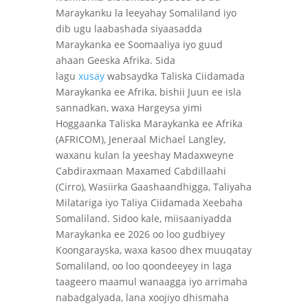
Maraykanku la leeyahay Somaliland iyo
dib ugu laabashada siyaasadda
Maraykanka ee Soomaaliya iyo guud
ahaan Geeska Afrika. Sida
lagu
xusay
wabsaydka Taliska Ciidamada
Maraykanka ee Afrika, bishii Juun ee isla
sannadkan, waxa Hargeysa yimi
Hoggaanka Taliska Maraykanka ee Afrika
(AFRICOM), Jeneraal Michael Langley,
waxanu kulan la yeeshay Madaxweyne
Cabdiraxmaan Maxamed Cabdillaahi
(Cirro), Wasiirka Gaashaandhigga, Taliyaha
Milatariga iyo Taliya Ciidamada Xeebaha
Somaliland. Sidoo kale, miisaaniyadda
Maraykanka ee 2026 oo loo gudbiyey
Koongarayska, waxa kasoo dhex muuqatay
Somaliland, oo loo qoondeeyey in laga
taageero maamul wanaagga iyo arrimaha
nabadgalyada, lana xoojiyo dhismaha