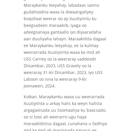
Maraykanku leeyahay, labadaas sanno
gudahoodna waxa la diwaangaliyey
boqollaal weerar oo ay Xuutiyiintu ku
beegsadeen maraakiib, iyaga oo
adeegsanaya gantaallo iyo diyaaradaha
aan duuliyaha lahayn. Maraakiibta dagaal
ee Maraykanku leeyahay, ee la kulmay
weerarrada Xuutiyiinta waxa ka mid ah
USS Carney oo la weeraray saddexdii
Diisambar, 2023, USS Gravely oo la
weeraray 31-kii Diisambar, 2023, iyo USS
Laboon oo isna la weeraray 9-kii
Jeenaweri, 2024.
Kolkan, Maraykanku waxa uu weerarrada
Xuutiyiinta u arkay halis ka weyn halista
argagaxisada uu Soomaaliya ku baacsado,
oo si toos ah weerarro ugu haya
maraakiibtiisa dagaal, cunahana u fadhiya
mid ka mid ah marinnada ganacsi ee