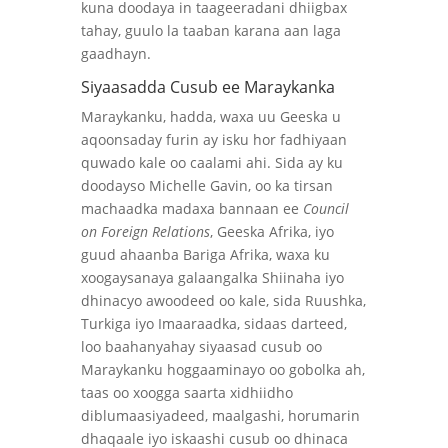
kuna doodaya in taageeradani dhiigbax
tahay, guulo la taaban karana aan laga
gaadhayn.
Siyaasadda Cusub ee Maraykanka
Maraykanku, hadda, waxa uu Geeska u
aqoonsaday furin ay isku hor fadhiyaan
quwado kale oo caalami ahi. Sida ay ku
doodayso Michelle Gavin, oo ka tirsan
machaadka madaxa bannaan ee
Council
on Foreign Relations
, Geeska Afrika, iyo
guud ahaanba Bariga Afrika, waxa ku
xoogaysanaya galaangalka Shiinaha iyo
dhinacyo awoodeed oo kale, sida Ruushka,
Turkiga iyo Imaaraadka, sidaas darteed,
loo baahanyahay siyaasad cusub oo
Maraykanku hoggaaminayo oo gobolka ah,
taas oo xoogga saarta xidhiidho
diblumaasiyadeed, maalgashi, horumarin
dhaqaale iyo iskaashi cusub oo dhinaca