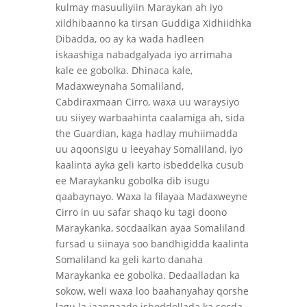
kulmay masuuliyiin Maraykan ah iyo
xildhibaanno ka tirsan Guddiga Xidhiidhka
Dibadda, oo ay ka wada hadleen
iskaashiga nabadgalyada iyo arrimaha
kale ee gobolka. Dhinaca kale,
Madaxweynaha Somaliland,
Cabdiraxmaan Cirro, waxa uu waraysiyo
uu siiyey warbaahinta caalamiga ah, sida
the Guardian, kaga hadlay muhiimadda
uu aqoonsigu u leeyahay Somaliland, iyo
kaalinta ayka geli karto isbeddelka cusub
ee Maraykanku gobolka dib isugu
qaabaynayo. Waxa la filayaa Madaxweyne
Cirro in uu safar shaqo ku tagi doono
Maraykanka, socdaalkan ayaa Somaliland
fursad u siinaya soo bandhigidda kaalinta
Somaliland ka geli karto danaha
Maraykanka ee gobolka. Dedaalladan ka
sokow, weli waxa loo baahanyahay qorshe
lagu la jaanqaado isbeddellada ka socda