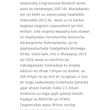
daabacday
Congressional Research Servie
,
waxii ka dambeeyey 2007-dii, Maraykanku,
tan iyo kolkii uu aqoonsaday Dawladda
Federaalka 2012-kii, waxa uu la barbar
taagnaa taageero siyaasadeed iyo mid
militari; sida xoojinta waaxaha kala duwan
ee maaliyadda, horumarinta dastuurka,
dardargelinta federaalaynta, iyo ka
qaybqaadashada hawlgallada Midawga
Afrika. Sidoo kale, intii u dhaxaysay 2010
iyo 2020, waxa uu xasilinta iyo
nabadgalyada Soomaaliya ku bixiyey
adduun ku dhow 3 bilyan oo doollar, oo
500 milyan oo ka mid ah lacagtaas si toos
ah loogu taakuleeyey Ciidamada Qaranka
,gaar ahaan Danab, halka 2.5 bilyan
doollarna uu kaga qayb qaatay labadii
hawlgal ee AMISOM iyo ATMIS.
Taageeradan waxa dhinac socday