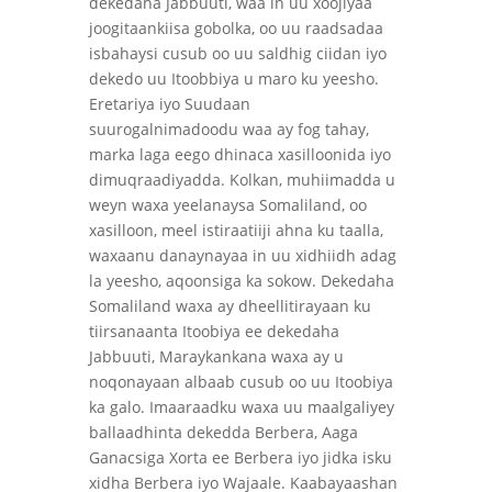
dekedaha Jabbuuti, waa in uu xoojiyaa
joogitaankiisa gobolka, oo uu raadsadaa
isbahaysi cusub oo uu saldhig ciidan iyo
dekedo uu Itoobbiya u maro ku yeesho.
Eretariya iyo Suudaan
suurogalnimadoodu waa ay fog tahay,
marka laga eego dhinaca xasilloonida iyo
dimuqraadiyadda. Kolkan, muhiimadda u
weyn waxa yeelanaysa Somaliland, oo
xasilloon, meel istiraatiiji ahna ku taalla,
waxaanu danaynayaa in uu xidhiidh adag
la yeesho, aqoonsiga ka sokow. Dekedaha
Somaliland waxa ay dheellitirayaan ku
tiirsanaanta Itoobiya ee dekedaha
Jabbuuti, Maraykankana waxa ay u
noqonayaan albaab cusub oo uu Itoobiya
ka galo. Imaaraadku waxa uu maalgaliyey
ballaadhinta dekedda Berbera, Aaga
Ganacsiga Xorta ee Berbera iyo jidka isku
xidha Berbera iyo Wajaale. Kaabayaashan