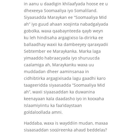
in aanu u daadigin khilaafyada hoose ee u
dhexeeya Soomaaliya iyo Somaliland.
Siyaasadda Maraykan ee “Soomaaliya Mid
ah” iyo guud ahaan xoojinta nabadgalyada
gobolka, waxa qaabaynteeda qayb weyn
ku leh hindisaha argagixiso la-dirirka ee
ballaadhay waxii ka dambeeyey qaraxyadii
Sebtember ee Maraykanka. Marka laga
yimaaddo habraacyada iyo shuruucda
caalamiga ah, Maraykanku waxa uu
muddadan dheer aaminsanaa in
cidhibtirka argagixisada lagu gaadhi karo
taageeridda siyaasadda “Soomaaliya Mid
ah”, waxii siyaasaddan ka duwanina
keenayaan kala daadasho iyo in kooxaha
Islaamiyiintu ka faa’idaystaan
goldaloollada amni.
Haddaba, waxa is wayddiin mudan, maxaa
siyaasaddan soojireenka ahayd beddelay?