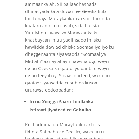
ammaanka ah. Sii ballaadhashada
dhinacyada kala duwan ee Geeska kula
loollamaya Maraykanka, iyo soo ifbixidda
khataro amni oo cusub, sida halista
Xuutiyiintu, waxa zy Maraykanka ku
khasbayaan in uu yaqiinsado in isku
hawlidda dawlad dhiska Soomaaliya iyo ku
dheggenaanta siyaasadda “Soomaaliya
Mid ahi” aanay ahayn hawsha ugu weyn
ee uu Geeska ka qabto iyo danta u weyn
ee uu leeyahay. Sidaas darteed, waxa uu
qaatay siyaasadda cusub oo kusoo
ururaysa qodobbadan:
In uu Xoogga Saaro Loollanka
Istiraatiijiyadeed ee Gobolka
Kol haddiiba uu Maraykanku arko is
fidinta Shiinaha ee Geeska, waxa uu u
baahan yahay istiraatiijiyad cusub oo