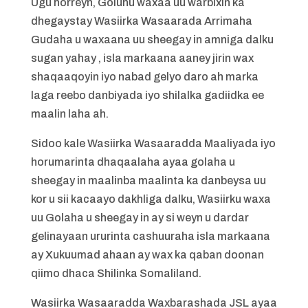
Ugu horreyn, Goluhu waxaa uu warbixin ka
dhegaystay Wasiirka Wasaarada Arrimaha
Gudaha u waxaana uu sheegay in amniga dalku
sugan yahay , isla markaana aaney jirin wax
shaqaaqoyin iyo nabad gelyo daro ah marka
laga reebo danbiyada iyo shilalka gadiidka ee
maalin laha ah.
Sidoo kale Wasiirka Wasaaradda Maaliyada iyo
horumarinta dhaqaalaha ayaa golaha u
sheegay in maalinba maalinta ka danbeysa uu
kor u sii kacaayo dakhliga dalku, Wasiirku waxa
uu Golaha u sheegay in ay si weyn u dardar
gelinayaan ururinta cashuuraha isla markaana
ay Xukuumad ahaan ay wax ka qaban doonan
qiimo dhaca Shilinka Somaliland.
Wasiirka Wasaaradda Waxbarashada JSL ayaa