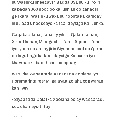
uu Wasiirku sheegay in Badda JSL uu ku jiro in
ka badan 360 nooc oo kalluun ah oo ganacsi
geli kara . Wasiirku waxa uu hoosta ka xariiqay
in uu aad u hooseeyo ka faa’ideysiga Kalluunka.
Caqabaddaha jirana ay yihiin: Qalab La’aan,
Xirfad la’aan, Maalgashi la’aan, Aqoon la’aan
iyo iyada oo aanay jirin Siyaasad cad oo Qaran
oo lagu hago ka faa’iidaysiga Kaluunka iyo
khayraadka badaheena ceegaaga.
Wasiirka Wasaarada Xananada Xoolaha iyo
Horumarinta reer Miiga ayaa golaha xog waran
ka siiyey :
• Siyaasada Calafka Xoolaha oo ay Wasaaradu
soo dhameys-tirtay