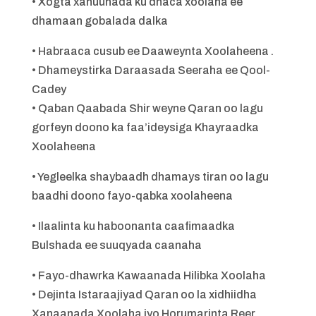
• Xogta xanuunada ku dhaca xoolaha ee
dhamaan gobalada dalka
• Habraaca cusub ee Daaweynta Xoolaheena .
• Dhameystirka Daraasada Seeraha ee Qool-
Cadey
• Qaban Qaabada Shir weyne Qaran oo lagu
gorfeyn doono ka faa’ideysiga Khayraadka
Xoolaheena
• Yegleelka shaybaadh dhamays tiran oo lagu
baadhi doono fayo-qabka xoolaheena
• Ilaalinta ku haboonanta caafimaadka
Bulshada ee suuqyada caanaha
• Fayo-dhawrka Kawaanada Hilibka Xoolaha
• Dejinta Istaraajiyad Qaran oo la xidhiidha
Xanaanada Xoolaha iyo Horumarinta Reer