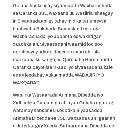
Golaha hor keenay siyaasadda Waxbarashada
ee Qaranka JSL, waxaana uu Wasiirku sheegay
in Siyaasadaasi ay tahay mid ka tarjumeysa
baahiyaha Bulshada Somaliland ee xaga
Waxbarashada iyo aqoonta ee wakhtigan
xaadirka ah. Siyaasadani waa mid loo soo
qorsheeyey si koto dheer oo casri ah, isla
markaana ku sar go,an Qorshaha Horumarinta
Qaranka qeybtiisa 3-aad iyo siyaasadaha kale
ee ay leedahay Xukuumadda WADAJIR IYO
WAXQABAD.
Wasiirka Wasaarada Arimaha Dibedda iyo
Xidhiidhka Caalamiga ah ayaa Golaha uga xog
waramay habsami u socodka Siyaasadda
Arimaha Dibedda ee JSL ,waxaana uu si gaar ah
u dul istaagay Xeerka Safaaradaha Dibedda ee