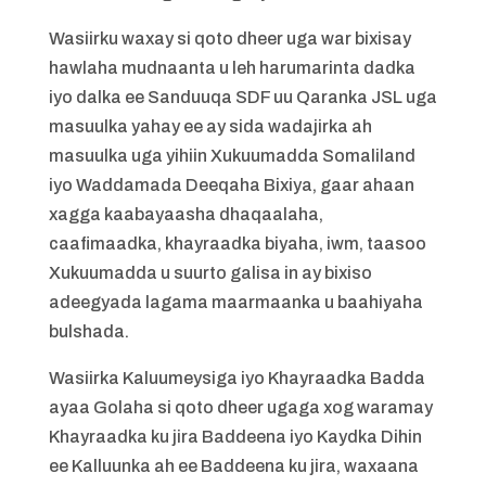
Wasiirku waxay si qoto dheer uga war bixisay
hawlaha mudnaanta u leh harumarinta dadka
iyo dalka ee Sanduuqa SDF uu Qaranka JSL uga
masuulka yahay ee ay sida wadajirka ah
masuulka uga yihiin Xukuumadda Somaliland
iyo Waddamada Deeqaha Bixiya, gaar ahaan
xagga kaabayaasha dhaqaalaha,
caafimaadka, khayraadka biyaha, iwm, taasoo
Xukuumadda u suurto galisa in ay bixiso
adeegyada lagama maarmaanka u baahiyaha
bulshada.
Wasiirka Kaluumeysiga iyo Khayraadka Badda
ayaa Golaha si qoto dheer ugaga xog waramay
Khayraadka ku jira Baddeena iyo Kaydka Dihin
ee Kalluunka ah ee Baddeena ku jira, waxaana