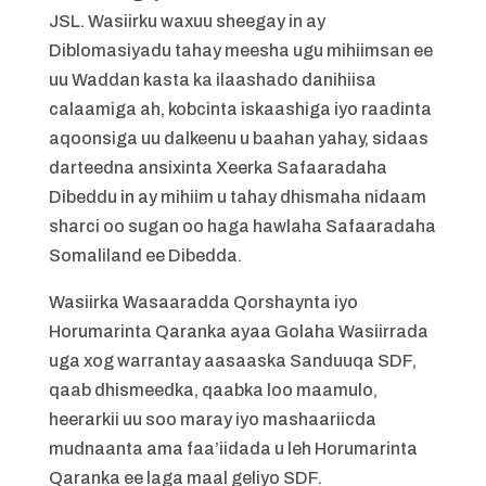
JSL. Wasiirku waxuu sheegay in ay
Diblomasiyadu tahay meesha ugu mihiimsan ee
uu Waddan kasta ka ilaashado danihiisa
calaamiga ah, kobcinta iskaashiga iyo raadinta
aqoonsiga uu dalkeenu u baahan yahay, sidaas
darteedna ansixinta Xeerka Safaaradaha
Dibeddu in ay mihiim u tahay dhismaha nidaam
sharci oo sugan oo haga hawlaha Safaaradaha
Somaliland ee Dibedda.
Wasiirka Wasaaradda Qorshaynta iyo
Horumarinta Qaranka ayaa Golaha Wasiirrada
uga xog warrantay aasaaska Sanduuqa SDF,
qaab dhismeedka, qaabka loo maamulo,
heerarkii uu soo maray iyo mashaariicda
mudnaanta ama faa’iidada u leh Horumarinta
Qaranka ee laga maal geliyo SDF.