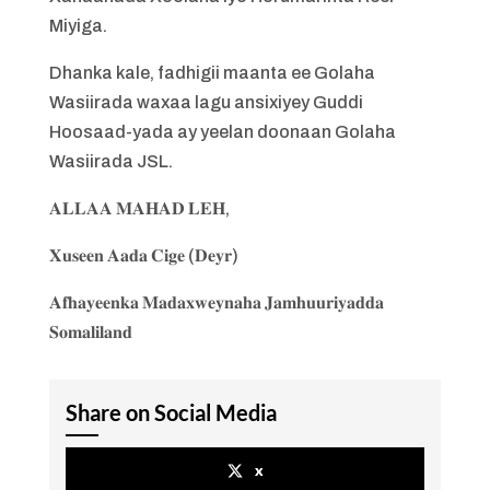
Miyiga.
Dhanka kale, fadhigii maanta ee Golaha
Wasiirada waxaa lagu ansixiyey Guddi
Hoosaad-yada ay yeelan doonaan Golaha
Wasiirada JSL.
𝐀𝐋𝐋𝐀𝐀 𝐌𝐀𝐇𝐀𝐃 𝐋𝐄𝐇,
𝐗𝐮𝐬𝐞𝐞𝐧 𝐀𝐚𝐝𝐚 𝐂𝐢𝐠𝐞 (𝐃𝐞𝐲𝐫)
𝐀𝐟𝐡𝐚𝐲𝐞𝐞𝐧𝐤𝐚 𝐌𝐚𝐝𝐚𝐱𝐰𝐞𝐲𝐧𝐚𝐡𝐚 𝐉𝐚𝐦𝐡𝐮𝐮𝐫𝐢𝐲𝐚𝐝𝐝𝐚
𝐒𝐨𝐦𝐚𝐥𝐢𝐥𝐚𝐧𝐝
Share on Social Media
x