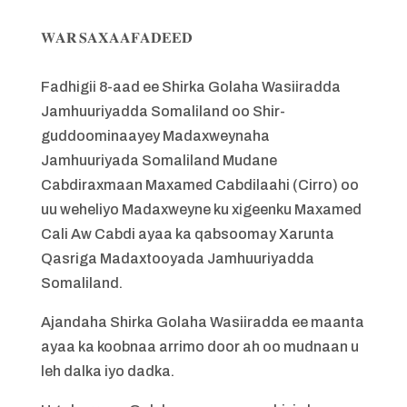
𝐖𝐀𝐑 𝐒𝐀𝐗𝐀𝐀𝐅𝐀𝐃𝐄𝐄𝐃
Fadhigii 8-aad ee Shirka Golaha Wasiiradda
Jamhuuriyadda Somaliland oo Shir-
guddoominaayey Madaxweynaha
Jamhuuriyada Somaliland Mudane
Cabdiraxmaan Maxamed Cabdilaahi (Cirro) oo
uu weheliyo Madaxweyne ku xigeenku Maxamed
Cali Aw Cabdi ayaa ka qabsoomay Xarunta
Qasriga Madaxtooyada Jamhuuriyadda
Somaliland.
Ajandaha Shirka Golaha Wasiiradda ee maanta
ayaa ka koobnaa arrimo door ah oo mudnaan u
leh dalka iyo dadka.