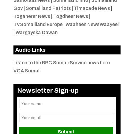
Samotalis News
|
Somaliland Info
|
Somaliland
Gov
|
Somaliland Patriots
|
Timacade News
|
Togaherer News
|
Togdheer News
|
TVSomaliland Europe
|
Waaheen NewsWaayeel
|
Wargayska Dawan
Audio Links
Listen to the BBC Somali Service news here
VOA Somali
Newsletter Sign-up