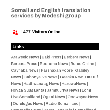
Somali and English translation
services by Medeshi group
1477
Visitors Online

Links
Araweelo News
|
Baki Press
|
Berbera News
|
Berbera Press
|
Boorama News
|
Burco Online
|
Caynaba News
|
Farshaxan Foore
|
Gabiley
News
|
Gabooyelive News
|
Geeska New
|
Haatuf
News
|
Hadhwanaag News
|
HarowoNews
|
Hoyga Suugaanta
|
Jamhuuriya News
|
Long
Live Somaliland
|
Ogaal News
|
Oodwayne News
|
Qorulugud News
|
Radio Somaliland
|