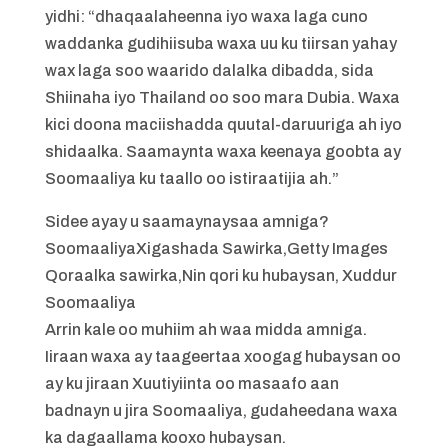
yidhi: “dhaqaalaheenna iyo waxa laga cuno
waddanka gudihiisuba waxa uu ku tiirsan yahay
wax laga soo waarido dalalka dibadda, sida
Shiinaha iyo Thailand oo soo mara Dubia. Waxa
kici doona maciishadda quutal-daruuriga ah iyo
shidaalka. Saamaynta waxa keenaya goobta ay
Soomaaliya ku taallo oo istiraatijia ah.”
Sidee ayay u saamaynaysaa amniga?
SoomaaliyaXigashada Sawirka,Getty Images
Qoraalka sawirka,Nin qori ku hubaysan, Xuddur
Soomaaliya
Arrin kale oo muhiim ah waa midda amniga.
Iiraan waxa ay taageertaa xoogag hubaysan oo
ay ku jiraan Xuutiyiinta oo masaafo aan
badnayn u jira Soomaaliya, gudaheedana waxa
ka dagaallama kooxo hubaysan.