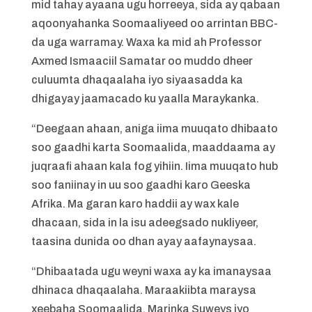
mid tahay ayaana ugu horreeya, sida ay qabaan
aqoonyahanka Soomaaliyeed oo arrintan BBC-
da uga warramay. Waxa ka mid ah Professor
Axmed Ismaaciil Samatar oo muddo dheer
culuumta dhaqaalaha iyo siyaasadda ka
dhigayay jaamacado ku yaalla Maraykanka.
“Deegaan ahaan, aniga iima muuqato dhibaato
soo gaadhi karta Soomaalida, maaddaama ay
juqraafi ahaan kala fog yihiin. Iima muuqato hub
soo faniinay in uu soo gaadhi karo Geeska
Afrika. Ma garan karo haddii ay wax kale
dhacaan, sida in la isu adeegsado nukliyeer,
taasina dunida oo dhan ayay aafaynaysaa.
“Dhibaatada ugu weyni waxa ay ka imanaysaa
dhinaca dhaqaalaha. Maraakiibta maraysa
xeebaha Soomaalida, Marinka Suweys iyo