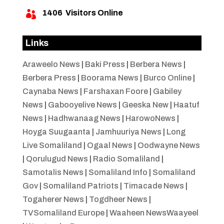
1406
Visitors Online

Links
Araweelo News
|
Baki Press
|
Berbera News
|
Berbera Press
|
Boorama News
|
Burco Online
|
Caynaba News
|
Farshaxan Foore
|
Gabiley
News
|
Gabooyelive News
|
Geeska New
|
Haatuf
News
|
Hadhwanaag News
|
HarowoNews
|
Hoyga Suugaanta
|
Jamhuuriya News
|
Long
Live Somaliland
|
Ogaal News
|
Oodwayne News
|
Qorulugud News
|
Radio Somaliland
|
Samotalis News
|
Somaliland Info
|
Somaliland
Gov
|
Somaliland Patriots
|
Timacade News
|
Togaherer News
|
Togdheer News
|
TVSomaliland Europe
|
Waaheen NewsWaayeel