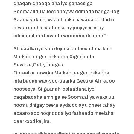
dhaqan-dhaaqalaha iyo ganacsiga
Soomaalidu la leedahay waddmada bariga-fog.
Saamayn kale, waa dhanka hawada oo durba
diyaaradaha caalamku ay joojiyeen in ay
isticmaalaan hawada waddamada qaar.”
Shidaalka iyo soo dejinta badeecadaha kale
Markab taagan dekadda Xigashada
Sawirka,Getty Images
Qoraalka sawirka,Markab taagan dekadda
Inta badan wax-soo-saarka Geeska Afrika oo
hooseeya. Si gaar ah, colaadaha iyo
caqabadaha amniga ee Soomaaliya waxa uu
hoos u dhigay beeralayda oo ay u dheer tahay
abaaro soo noqnoqda iyo fathaado meelaha
qaarkood ka jira.