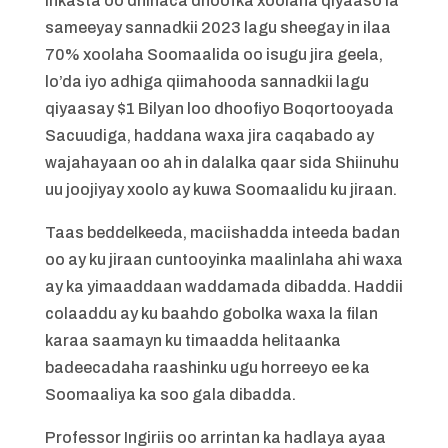
Inkasta oo dhinaca dhoofka xoolaha qiyaaso la
sameeyay sannadkii 2023 lagu sheegay in ilaa
70% xoolaha Soomaalida oo isugu jira geela,
lo’da iyo adhiga qiimahooda sannadkii lagu
qiyaasay $1 Bilyan loo dhoofiyo Boqortooyada
Sacuudiga, haddana waxa jira caqabado ay
wajahayaan oo ah in dalalka qaar sida Shiinuhu
uu joojiyay xoolo ay kuwa Soomaalidu ku jiraan.
Taas beddelkeeda, maciishadda inteeda badan
oo ay ku jiraan cuntooyinka maalinlaha ahi waxa
ay ka yimaaddaan waddamada dibadda. Haddii
colaaddu ay ku baahdo gobolka waxa la filan
karaa saamayn ku timaadda helitaanka
badeecadaha raashinku ugu horreeyo ee ka
Soomaaliya ka soo gala dibadda.
Professor Ingiriis oo arrintan ka hadlaya ayaa