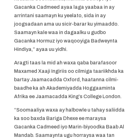
Gacanka Cadmeed ayaa laga yaabaa in ay
arrintani saamayn ku yeelato, sida in ay
joogsadaan ama uu sicir-barar ku yimaaddo.
Saamayn kale waa in dagaalku u gudbo
Gacanka Hormuz iyo waqooyiga Badweynta
Hindiya,” ayaa uu yidhi.
Aragti taas la mid ah waxa qaba barafasoor
Maxamed Xaaji Ingiriis oo cilmiga taariikhda ka
bartay Jaamacadda Oxford, haatanna cilmi-
baadhe ka ah Akademiyadda Hoggaaminta
Afrika ee Jaamacadda King’s College London.
“Soomaaliya waxa ay halbowle u tahay saliidda
ka soo baxda Bariga Dhexe ee maraysa
Gacanka Cadmeed iyo Marin-biyoodka Baab Al
Mandab. Saamaynta ugu horraysa waa tan