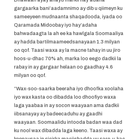
gargaarka bani’aadamnimo ay dib u qiimeyn ku
sameeyeen mudnaanta shaqadooda, iyada oo
Qaramada Midoobay iyo hay’adaha
bahwadaagta la ah ee ka hawlgala Soomaaliya
ay hadda bartilmaameedsanayaan 1.3 milyan
oo qof. Taasi waxa ay la macne tahay in uu jiro
hoos-u-dhac 70% ah, marka loo eego dadkii la
rabay in ay gargaar helaan oo gaadhay 4.6
milyan oo qof.
“Wax-soo-saarka beeraha iyo dhoofka xoolaha
iyo wax kasta oo dibadda loo dhoofiyo waxa
laga yaabaa in ay socon waayaan ama dadkii
iibsanayay ay badeecaduhu ay gaadhi
waayaan. Soomaalidu intooda badan waa dad
ku nool wax dibadda laga keeno. Taasi waxa ay
keenaysaa in sicirka maciishadda uu sare-u-kac