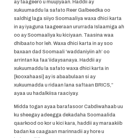
ay taageero u muujiyaan. Haddii ay
xukuumaddu la safato Reer Galbeedka oo
saldhig laga siiyo Soomaaliya waxa dhici karta
in ay iyaguna taageeraan ururrada Islaamiga ah
oo ay Soomaaliya ku kiciyaan. Taasina waa
dhibaato hor leh. Waxa dhici karta in ay soo
baxaan dad Soomaali ‘waddaniyiin ah’ oo
arrintan ka faa’iidaysanaya. Haddii ay
xukuumaddu la safato waxa dhici karta in
[kooxahaasi] ay is abaabulaan si ay
xukuumadda u ridaan lana saftaan BRICS,”
ayaa uu hadalkiisa raaciyay.
Midda togan ayaa barafasoor Cabdiwahaab uu
ku sheegay adeegga dekadaha Soomaalida
qaarkood oo kor u kici kara, haddii ay maraakiib
badan ka caagaan marinnadii ay hore u