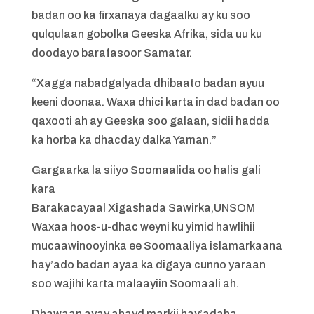
badan oo ka firxanaya dagaalku ay ku soo
qulqulaan gobolka Geeska Afrika, sida uu ku
doodayo barafasoor Samatar.
“Xagga nabadgalyada dhibaato badan ayuu
keeni doonaa. Waxa dhici karta in dad badan oo
qaxooti ah ay Geeska soo galaan, sidii hadda
ka horba ka dhacday dalka Yaman.”
Gargaarka la siiyo Soomaalida oo halis gali
kara
Barakacayaal Xigashada Sawirka,UNSOM
Waxaa hoos-u-dhac weyni ku yimid hawlihii
mucaawinooyinka ee Soomaaliya islamarkaana
hay’ado badan ayaa ka digaya cunno yaraan
soo wajihi karta malaayiin Soomaali ah.
Dhawaan ayay ahayd markii hay’adaha