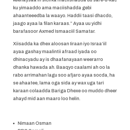
ku yimaaddo ama maciishadda gebi
ahaanteeedba la waayo. Haddii taasi dhacdo,
jaago ayaa la filan karaas.” Ayaa uu yidhi
barafasoor Axmed Ismaaciil Samatar.
Xiisadda ka dhex aloosan Iiraan iyo Israa’iil
ayaa gashay maalintii afraad iyada oo
dhinacyadu ay is dhaafanayaan weerarro
dhanka hawada ah. Baaqyo caalami ah oo la
rabo arrimahan lagu soo afjaro ayaa socda, ha
se ahaatee, lama oga sida ay wax uga tari
karaan colaadda Bariga Dhexe oo muddo dheer
ahayd mid aan maaro loo helin.
Nimaan Osman