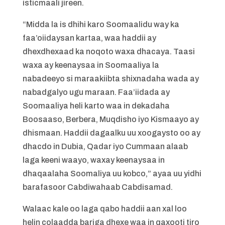
isticmaali jireen.
“Midda la is dhihi karo Soomaalidu way ka
faa’oiidaysan kartaa, waa haddii ay
dhexdhexaad ka noqoto waxa dhacaya. Taasi
waxa ay keenaysaa in Soomaaliya la
nabadeeyo si maraakiibta shixnadaha wada ay
nabadgalyo ugu maraan. Faa’iidada ay
Soomaaliya heli karto waa in dekadaha
Boosaaso, Berbera, Muqdisho iyo Kismaayo ay
dhismaan. Haddii dagaalku uu xoogaysto oo ay
dhacdo in Dubia, Qadar iyo Cummaan alaab
laga keeni waayo, waxay keenaysaa in
dhaqaalaha Soomaliya uu kobco,” ayaa uu yidhi
barafasoor Cabdiwahaab Cabdisamad.
Walaac kale oo laga qabo haddii aan xal loo
helin colaadda bariga dhexe waa in qaxooti tiro