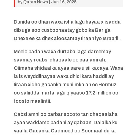
by
Qaran News
|
Jun 16, 2025
Dunida oo dhan waxa isha lagu hayaa xiisadda
dib uga soo cusboonaatay gobolka Bariga
Dhexe ee ka dhex aloosantay Iiraan iyo Israa’iil.
Meelo badan waxa durtaba laga dareemay
saamayn cabsi dhaqaale oo caalami ah.
Qiimaha shidaalka ayaa sare u sii kacaya. Waxa
la is weyddiinayaa waxa dhici kara haddii ay
Iiraan xidho gacanka muhiimka ah ee Hormuz
oo saliidda marta lagu qiyaaso 17.2 million oo
foosto maalintii.
Cabsi amni oo barbar socoto tan dhaqaalaha
ayaa waddamo badani ay qabaan. Dalalka ku
yaalla Gacanka Cadmeed oo Soomaalidu ka