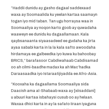
“Haddii dunidu ay gasho dagaal saddexaad
waxa ay Soomaalida ku yeelan kartaa saamayn
togan iyo mid taban. Tan ugu horraysa waa in
Soomaaliya ay noqon karto goob ay quwadaha
waaweyn ee dunidu ku dagaallamaan. Kala
qaybsanaanta siyaasadeed ee gudaha ka jirta
ayaa sababi karta in la la kala safto awoodaha
hirdamaya ee galbeedka iyo kuwa ku bahoobay
BRICS,” barafasoor Cabdiwahaab Cabdisamad
oo ah cilmi-baadhe madax ka ah Mac’hadka
Daraasaadka iyo Istaraatijiyadda ee Afro-Asia.
“Kooxaha ka dagaallama Soomaaliya sida
Daacish ama al-Shabaab waxa ay [xiisaddani]
u abuuri kartaa isbahaysi cusub oo ay helaan.
Waxaa dhici karta in ay la safato Iiraan iyaguna