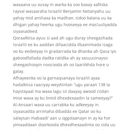
waxaana uu xusay in warka ka soo baxay xafiiska
raysal wasaaraha Israa’iil Benjamin Netanyahu uu
yahay mid anshaxa ka madhan, sidoo kalana uu ka
dhigan yahay heerka ugu hooseeya ee mas’uuliyadda
siyaasadeed.
Qoraalkiisa ayuu si aad ah ugu duray sheegashada
Israa’iil ee ku aaddan difaacidda ilbaxnimada isaga
oo ku eedeeyay in gradarrada ka dhanka ah Qasa iyo
gaboodfallada dadka ratidka ah ay xasuusinayso
sheegashooyin noocooda ah oo taariikhda hore u
galay.
Afhayeenka oo la garnaqsanaya Israa’iil ayaa
hadalkiisa raaciyay weydiintan “ugu yaraan 138 la
haystayaal ma waxa lagu sii daayay awood ciidan
mise waxa ay ku timid dhexdexaadin la sameeyay?”
Al-Ansaari waxa uu carrabka ku adkeeyay in
siyaasadda arrimaha dibadda ee Qatar oo ku
salaysan mabaadi’ aan u oggolaanayn in ay ka hor
yimaaddaan doorkooda dhexdhexaadinta oo sida uu