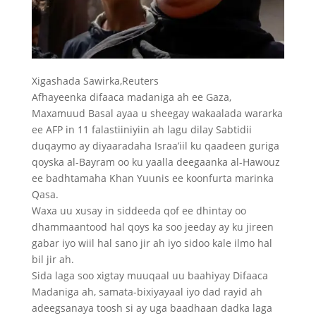
Xigashada Sawirka,
Reuters
Afhayeenka difaaca madaniga ah ee Gaza,
Maxamuud Basal ayaa u sheegay wakaalada wararka
ee AFP in 11 falastiiniyiin ah lagu dilay Sabtidii
duqaymo ay diyaaradaha Israa’iil ku qaadeen guriga
qoyska al-Bayram oo ku yaalla deegaanka al-Hawouz
ee badhtamaha Khan Yuunis ee koonfurta marinka
Qasa.
Waxa uu xusay in siddeeda qof ee dhintay oo
dhammaantood hal qoys ka soo jeeday ay ku jireen
gabar iyo wiil hal sano jir ah iyo sidoo kale ilmo hal
bil jir ah.
Sida laga soo xigtay muuqaal uu baahiyay Difaaca
Madaniga ah, samata-bixiyayaal iyo dad rayid ah
adeegsanaya toosh si ay uga baadhaan dadka laga