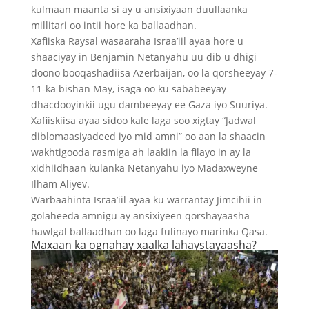
kulmaan maanta si ay u ansixiyaan duullaanka
millitari oo intii hore ka ballaadhan.
Xafiiska Raysal wasaaraha Israa’iil ayaa hore u
shaaciyay in Benjamin Netanyahu uu dib u dhigi
doono booqashadiisa Azerbaijan, oo la qorsheeyay 7-
11-ka bishan May, isaga oo ku sababeeyay
dhacdooyinkii ugu dambeeyay ee Gaza iyo Suuriya.
Xafiiskiisa ayaa sidoo kale laga soo xigtay “Jadwal
diblomaasiyadeed iyo mid amni” oo aan la shaacin
wakhtigooda rasmiga ah laakiin la filayo in ay la
xidhiidhaan kulanka Netanyahu iyo Madaxweyne
Ilham Aliyev.
Warbaahinta Israa’iil ayaa ku warrantay Jimcihii in
golaheeda amnigu ay ansixiyeen qorshayaasha
hawlgal ballaadhan oo laga fulinayo marinka Qasa.
Maxaan ka ognahay xaalka lahaystayaasha?