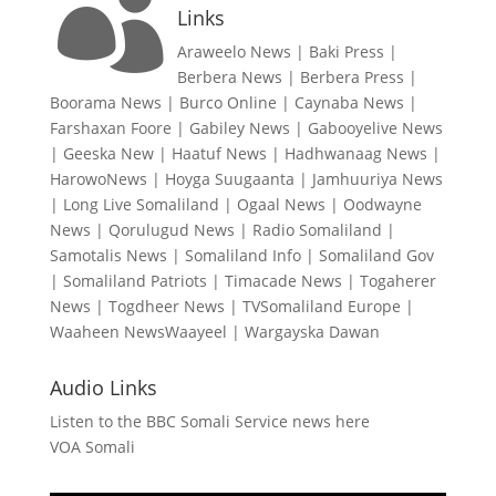

Links
Araweelo News
|
Baki Press
|
Berbera News
|
Berbera Press
|
Boorama News
|
Burco Online
|
Caynaba News
|
Farshaxan Foore
|
Gabiley News
|
Gabooyelive News
|
Geeska New
|
Haatuf News
|
Hadhwanaag News
|
HarowoNews
|
Hoyga Suugaanta
|
Jamhuuriya News
|
Long Live Somaliland
|
Ogaal News
|
Oodwayne
News
|
Qorulugud News
|
Radio Somaliland
|
Samotalis News
|
Somaliland Info
|
Somaliland Gov
|
Somaliland Patriots
|
Timacade News
|
Togaherer
News
|
Togdheer News
|
TVSomaliland Europe
|
Waaheen NewsWaayeel
|
Wargayska Dawan
Audio Links
Listen to the BBC Somali Service news here
VOA Somali