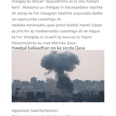
sheegay ku dhisan “daacadnimo oo la isku halleyn
karo”. Waxaana uu sheegay in dacaayadaha raqiiska
ah aanay ka hor istaagayn ilaalinta xuquuqda dadka
iyo qaynuunka caalamiga ah.
Hadalka Netanyahu ayaa yimid kaddib markii Qadar
ay Jimcihii ay maxkamadda caalamiga ah ee Hague
ka hor sheegtay in Israa’iil ay xasuuq ku hayso
Falastiiniyiinta ku nool Marinka Qasa.
Hawlgal ballaadhan oo ka socda Qasa
Xigashada Sawirka,
Reuters