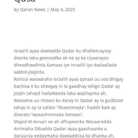
by
Qaran News
|
May 4, 2025
Israa’iil ayaa dawladda Qadar ku dhalleecaysay
doorka laba geesoodka ah ee ay ka ciyaarayso
dhexdhaadinta Xamaas iyo Israa’iil iyo dadaallada
xabbd-joojinta.
Ra’iisul wasaaraha Israa’iil ayaa qoraal uu soo dhigay
bartiisa X ku sheegay in la gaadhay xilligii Qadar ay
joojin lahayd hadalkeeda laba wajiilaynta ah.
Waxaana uu intaasi ku daray in Qadar ay la gudboon
tahay in ay la safato “ilbaxnimada”, haddii kale ay
doorato “waxashnimada Xamaas”.
Majed Al-Ansari oo ah afhayeenka Wasaaradda
Arrimaha Dibadda Qadar ayaa gaashaanka u
daruuray eedaymaha dawladdiisa ka dhanka ah,