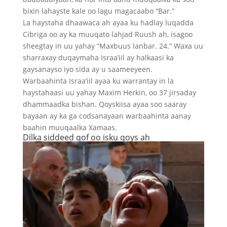
bixin lahayste kale oo lagu magacaabo “Bar.”
La haystaha dhaawaca ah ayaa ku hadlay luqadda
Cibriga oo ay ka muuqato lahjad Ruush ah, isagoo
sheegtay in uu yahay “Maxbuus lanbar. 24.” Waxa uu
sharraxay duqaymaha Israa’iil ay halkaasi ka
gaysanayso iyo sida ay u saameeyeen.
Warbaahinta Israa’iil ayaa ku warrantay in la
haystahaasi uu yahay Maxim Herkin, oo 37 jirsaday
dhammaadka bishan. Qoyskiisa ayaa soo saaray
bayaan ay ka ga codsanayaan warbaahinta aanay
baahin muuqaalka Xamaas.
Dilka siddeed qof oo isku qoys ah