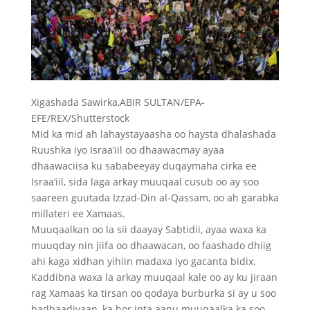
Xigashada Sawirka,
ABIR SULTAN/EPA-
EFE/REX/Shutterstock
Mid ka mid ah lahaystayaasha oo haysta dhalashada
Ruushka iyo Israa’iil oo dhaawacmay ayaa
dhaawaciisa ku sababeeyay duqaymaha cirka ee
Israa’iil, sida laga arkay muuqaal cusub oo ay soo
saareen guutada Izzad-Din al-Qassam, oo ah garabka
millateri ee Xamaas.
Muuqaalkan oo la sii daayay Sabtidii, ayaa waxa ka
muuqday nin jiifa oo dhaawacan, oo faashado dhiig
ahi kaga xidhan yihiin madaxa iyo gacanta bidix.
Kaddibna waxa la arkay muuqaal kale oo ay ku jiraan
rag Xamaas ka tirsan oo qodaya burburka si ay u soo
badbaadiyaan, ka hor inta aanu muuqaalka ka soo