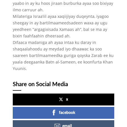
yaabo in ay ku hoos jiraan burburka ayaa soo bixiyay
ilmo carruur ah.
Milateriga Israa’iil ayaa xaqiijiyay duqeynta, iyagoo
sheegay in ay bartilmaameedsadeen waxa ay ugu
yeedheen “argagixisada Xamaas ah”, bal se ma ay
bixin faahfaahin dheeraad ah.
Difaaca madaniga ah ayaa intaa ku daray in
shaqaalahoodu ay meydad iyo dhaawac ka soo
saareen bartilmaameedka guriga qoyska Zarab ee ku
yaala deegaanka Batn al-Sameen, ee koonfurta Khan
Yuunis.
Share on Social Media
x
facebook
email