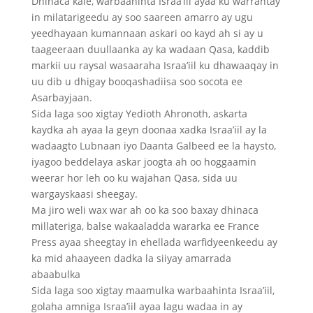
Dhinaca kale, warbaahinta Israa’iil ayaa ku warrantay
in milatarigeedu ay soo saareen amarro ay ugu
yeedhayaan kumannaan askari oo kayd ah si ay u
taageeraan duullaanka ay ka wadaan Qasa, kaddib
markii uu raysal wasaaraha Israa’iil ku dhawaaqay in
uu dib u dhigay booqashadiisa soo socota ee
Asarbayjaan.
Sida laga soo xigtay Yedioth Ahronoth, askarta
kaydka ah ayaa la geyn doonaa xadka Israa’iil ay la
wadaagto Lubnaan iyo Daanta Galbeed ee la haysto,
iyagoo beddelaya askar joogta ah oo hoggaamin
weerar hor leh oo ku wajahan Qasa, sida uu
wargayskaasi sheegay.
Ma jiro weli wax war ah oo ka soo baxay dhinaca
millateriga, balse wakaaladda wararka ee France
Press ayaa sheegtay in ehellada warfidyeenkeedu ay
ka mid ahaayeen dadka la siiyay amarrada
abaabulka
Sida laga soo xigtay maamulka warbaahinta Israa’iil,
golaha amniga Israa’iil ayaa lagu wadaa in ay