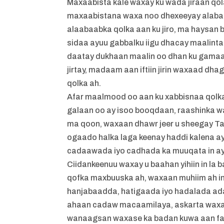
Maxaabista kale waxay ku wada jiraan qola
maxaabistana waxa noo dhexeeyay alabaa
alaabaabka qolka aan ku jiro, ma haysan 
sidaa ayuu gabbalku iigu dhacay maalint
daatay dukhaan maalin oo dhan ku gamaar
jirtay, madaam aan iftiin jirin waxaad 
qolka ah.
Afar maalmood oo aan ku xabbisnaa qolka
galaan oo ay isoo booqdaan, raashinka wax
ma qoon, waxaan dhawr jeer u sheegay Tali
ogaado halka laga keenay haddi kalena 
cadaawada iyo cadhada ka muuqata in ay 
Ciidankeenuu waxay u baahan yihiin in la
qofka maxbuuska ah, waxaan muhiim ah in 
hanjabaadda, hatigaada iyo hadalada adag
ahaan cadaw macaamilaya, askarta waxa 
wanaagsan waxase ka badan kuwa aan fah