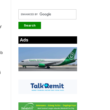
y
Ads
ib
i