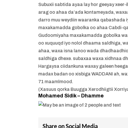
Subuxii sabtida ayaa lay hor geeyay xeer-i
arag oo ahaa da’ada kontameyada, waxaa
darro muu weydiin waaranka qabashada iy
maxakamadda gobolka oo ahaa Cabdi-q
Gudoomiyaha maxakamadda gobolka waxa 
oo xuquuqd iyo nolol dhaama saldhiga, wa
ahaa, waxa isna lanoo wada dhadhaadhici
saldhiga dhexe. subaxaa waxa xidhnaa
Hargaysa ciidankuna waxay galeen heega
madax badan oo xisbiga WADDANI ah, waxa
71 maamlmood.
(Xasuus qorka Buugga Xerodhiigtii Xorri
Mohamed Sidik – Dhamme
Share on Social Media