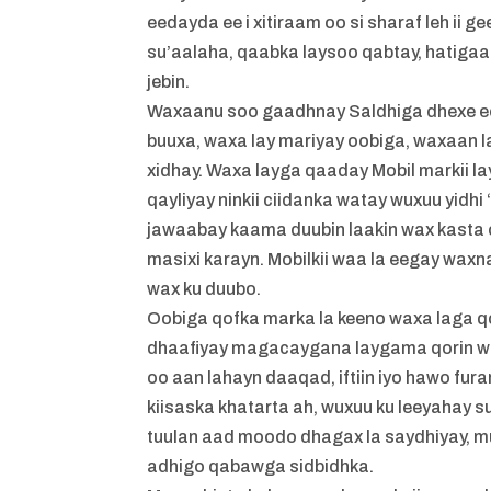
eedayda ee i xitiraam oo si sharaf leh ii
su’aalaha, qaabka laysoo qabtay, hatigaad
jebin.
Waxaanu soo gaadhnay Saldhiga dhexe ee
buuxa, waxa lay mariyay oobiga, waxaan la
xidhay. Waxa layga qaaday Mobil markii lays
qayliyay ninkii ciidanka watay wuxuu yidh
jawaabay kaama duubin laakin wax kasta o
masixi karayn. Mobilkii waa la eegay wa
wax ku duubo.
Oobiga qofka marka la keeno waxa laga q
dhaafiyay magacaygana laygama qorin wax
oo aan lahayn daaqad, iftiin iyo hawo fur
kiisaska khatarta ah, wuxuu ku leeyahay 
tuulan aad moodo dhagax la saydhiyay, mu
adhigo qabawga sidbidhka.