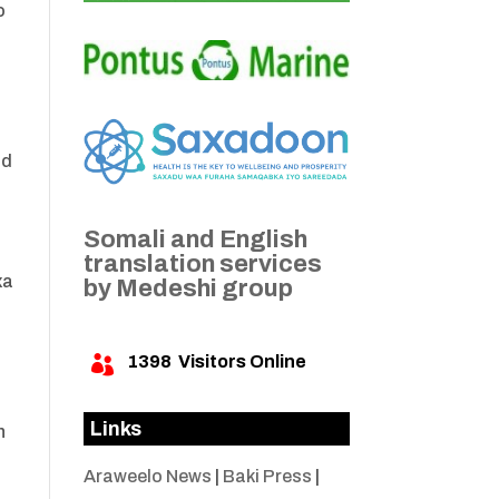
o
ad
a
Somali and English
translation services
xa
by Medeshi group
1398
Visitors Online

Links
n
Araweelo News
|
Baki Press
|