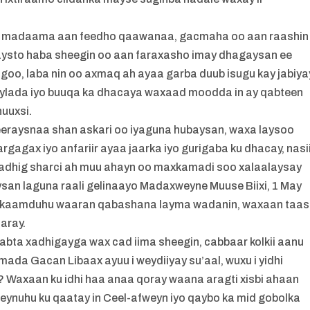
h madaama aan feedho qaawanaa, gacmaha oo aan raashin
maysto haba sheegin oo aan faraxasho imay dhagaysan ee
agoo, laba nin oo axmaq ah ayaa garba duub isugu kay jabiya
qaylada iyo buuqa ka dhacaya waxaad moodda in ay qabteen
nuuxsi.
eeraysnaa shan askari oo iyaguna hubaysan, waxa laysoo
rgagax iyo anfariir ayaa jaarka iyo gurigaba ku dhacay, nasi
adhig sharci ah muu ahayn oo maxkamadi soo xalaalaysay
an laguna raali gelinaayo Madaxweyne Muuse Biixi, 1 May
xkaamduhu waaran qabashana layma wadanin, waxaan taas
aray.
babta xadhigayga wax cad iima sheegin, cabbaar kolkii aanu
a Gacan Libaax ayuu i weydiiyay su’aal, wuxu i yidhi
Waxaan ku idhi haa anaa qoray waana aragti xisbi ahaan
nuhu ku qaatay in Ceel-afweyn iyo qaybo ka mid gobolka