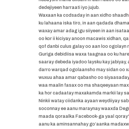
dedejiyeen harraati iyo jujub.
Waxaan ka codsaday in aan xidho shaad
ku lahaana iska tiro, in aan qadada dha
waxay amar adag igu siiyeen in aan isata
oo kor ii kiciyay anoon macawis xidhan, 
qof danbi culus galay oo aan loo ogolayn 
Guriga debidiisa waxa taagnaa oo ku har
saaray debeda iyadoo laysku kay jabiyay, a
darro warqad ogolaansho may sidan oo x
wuxuu ahaa amar qabasho oo siyaasadays
waa maalin fasax oo ma shaqeeyaan ma
ka hor cadaatay maxakamda markii lay sa
Ninkii watay ciidanka ayaan weydiiyay sa
soconnay ee aanu maraynay waaxda Degmad
maada qoraalka Facebook-ga yaal qoray? 
aanu ka aminsannahay go’aanka madaxwey