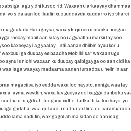
 gee xabsiga lagu yidhi kusoo rid. Waxaan u arkaayay dhammaa
a iyo sida aan loo ilaalin xuquuqdayda xaqdarro iyo sharci
 magaalada Haragaysa, waxay ku jireen ciidanka heegan
yga reebay mobil aan sitay oo i agyaallau markii lay soo
oo kaxeeyay i ag yaalay , intii aanan dhiibin ayuu kor u
i “ waxbuu iga duubay ee baadha Mobilkiisa” waxaan ugu
o aynu is nidhi waxaan ku duubay qalbigayga oo aan cidi ka
xna waa laga waayay madaama aanan fursadba u helin in aan
oraa magaciisa iyo eedda waxa loo haysto, anniga waa lay
na layma weydiin, waxa lay geeyay qol xagga danbe ku ya
an aadna u mugdi ah, looguna xidho dadka dilka loo hayo iyo
suuliga gudaha, waa qol aad u nadaafad liita oo baranbarada
ddo lama nadiifin, wax gogol ah ma sidan oo aan isag