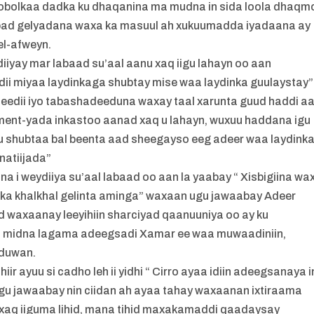
obolkaa dadka ku dhaqanina ma mudna in sida loola dhaqm
ad gelyadana waxa ka masuul ah xukuumadda iyadaana ay
el-afweyn.
iyay mar labaad su’aal aanu xaq iigu lahayn oo aan
ii miyaa laydinkaga shubtay mise waa laydinka guulaystay”
edii iyo tabashadeeduna waxay taal xarunta guud haddi a
ment-yada inkastoo aanad xaq u lahayn, wuxuu haddana igu
gu shubtaa bal beenta aad sheegayso eeg adeer waa laydink
natiijada”
 i weydiiya su’aal labaad oo aan la yaabay “ Xisbigiina wa
a khalkhal gelinta aminga” waxaan ugu jawaabay Adeer
 waxaanay leeyihiin sharciyad qaanuuniya oo ay ku
ni midna lagama adeegsadi Xamar ee waa muwaadiniin,
 duwan.
 ayuu si cadho leh ii yidhi “ Cirro ayaa idiin adeegsanaya i
 jawaabay nin ciidan ah ayaa tahay waxaanan ixtiraama
xaq iiguma lihid, mana tihid maxakamaddi qaadaysay