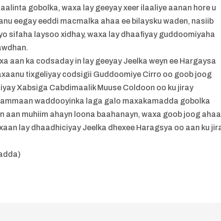
laalinta gobolka, waxa lay geeyay xeer ilaaliye aanan hore u
nu eegay eeddi macmalka ahaa ee bilaysku waden, nasiib
o sifaha laysoo xidhay, waxa lay dhaafiyay guddoomiyaha
awdhan.
aan ka codsaday in lay geeyay Jeelka weyn ee Hargaysa
xaanu tixgeliyay codsigii Guddoomiye Cirro oo goob joog
yay Xabsiga Cabdimaalik Muuse Coldoon oo ku jiray
 dhammaan waddooyinka laga galo maxakamadda gobolka
n aan muhiim ahayn loona baahanayn, waxa goob joog aha
an lay dhaadhiciyay Jeelka dhexee Haragsya oo aan ku jir
yadda)