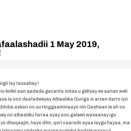
faalashadii 1 May 2019,
!
gii lay taxaabay !
o kolkii aan qadada gacanta sidaa u geliyay ee aanan weli
axa la soo daafadeeyay Albaabka Guriga si arxan darro iyo
toddoba askari oo uu Hoggaaminaayo nin Gashaan le ah oo
ey oo albaabku furraa ayay soo galeen waxaanay igu
s dhaqaajin, hays dilin, qori caaradii ayaa laygu hayaa, ma
n ixtiraamo ciidanka mayse suginba hadale waxay ii