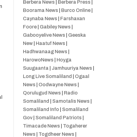
Berbera News
|
Berbera Press
|
n
Boorama News
|
Burco Online
|
Caynaba News
|
Farshaxan
Foore
|
Gabiley News
|
Gabooyelive News
|
Geeska
New
|
Haatuf News
|
Hadhwanaag News
|
HarowoNews
|
Hoyga
Suugaanta
|
Jamhuuriya News
|
Long Live Somaliland
|
Ogaal
News
|
Oodwayne News
|
Qorulugud News
|
Radio
al
Somaliland
|
Samotalis News
|
Somaliland Info
|
Somaliland
Gov
|
Somaliland Patriots
|
Timacade News
|
Togaherer
News
|
Togdheer News
|