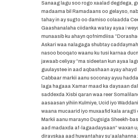
Sanaag lagu soo rogo xaalad degdega, g
madaama bil Ramadaans oo gelayso, nab
tahay in ay sugto oo damiso colaadda Ce
Gaashanalaha ciidanka watay ayaa i weydi
munaasib ku ahayn qofnimdiisa “Dorashad
Askari waa nalagaga shubtay caddaymahe
nasoo booqato waanu ku tusi karnaa duc
jawaab celiyay “ma sideetan kun ayaa la
guulaystee in aad aqbashaan ayay ahayd 
Cabbaar markii aanu soconay ayuu haddana
laga hagaaa Xamar maad ka daysaan dalk
saddexda Xisbi qaran waa reer Somaliland
aasaasan yihiin Kulmiye, Ucid iyo Wadda
waana mucaarid iyo muxaafid kala aragti
Markii aanu marayno Dugsiga Sheekh-bashiir
aad madaxda af-lagaadaysaan” waxan ugu
dirayskaa aad huwantahay su’aalahanna 