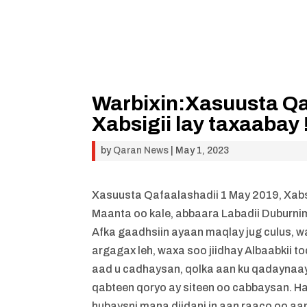
Warbixin:Xasuusta Qa
Xabsigii lay taxaabay 
by
Qaran News
|
May 1, 2023
Xasuusta Qafaalashadii 1 May 2019, Xabsi
Maanta oo kale, abbaara Labadii Duburnim
Afka gaadhsiin ayaan maqlay jug culus, w
argagax leh, waxa soo jiidhay Albaabkii 
aad u cadhaysan, qolka aan ku qadaynaay
qabteen qoryo ay siteen oo cabbaysan. Hay
hubaysni mana diidani in aan raaco oo aa