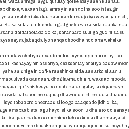
al, waxa anniga laygu qufulay qol keliday aaan ku ahaa,
b dhexe, waxaan lagu amray in aan qofna soo istaagin
biyo aan cabbo iskadaa qaar aan ku xaajo iyo weyso guto eh,
aa. Kolka sidaa cadceedu u godgasho waxa sida roobka soo
sana daldaloolada qolka, baranbaro suuliga gudihiisa ku
dhagaysanaysa jabaqda iyo sanqadhoodha noolaha wehelka
a madaw ehel iyo asxaab midna layma ogolaan in ay iiso
a ii keenayay nin askariya, cid keentay ehel iyo cadaw mid
yaha saldhiga in qofka raashinka sida aan arko si aan u
ay masuulyada qaadaan, dheg layma dhigin, waxaad mooda
hayaan qof shisheeye oo denbi qaran galay la ciqaabayo.
 baro sida habboon ee xuquuq dhawridda leh ee loola dhaqmo
liisyo tabaabro dheeraad si looga baaqsado jidh dilka,
e e maxaabista lagu hayo, si kalsooni u dhalato oo aanay 
ku jira qaar badan oo dadnimo leh oo kuula dhaqmaaya si
amsanayn maxbuuska xaqiisa iyo xuquuqda uu ku leeyahay