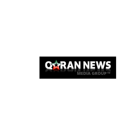
Qaran News
Articles
About Us
Link