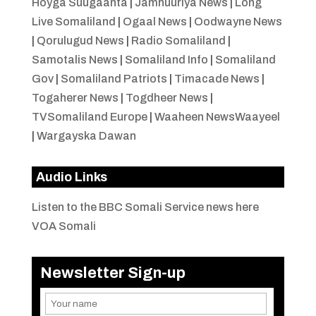
Hoyga Suugaanta
|
Jamhuuriya News
|
Long
Live Somaliland
|
Ogaal News
|
Oodwayne News
|
Qorulugud News
|
Radio Somaliland
|
Samotalis News
|
Somaliland Info
|
Somaliland
Gov
|
Somaliland Patriots
|
Timacade News
|
Togaherer News
|
Togdheer News
|
TVSomaliland Europe
|
Waaheen NewsWaayeel
|
Wargayska Dawan
Audio Links
Listen to the BBC Somali Service news here
VOA Somali
Newsletter Sign-up