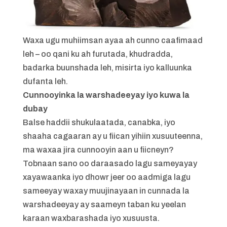
Waxa ugu muhiimsan ayaa ah cunno caafimaad
leh – oo qani ku ah furutada, khudradda,
badarka buunshada leh, misirta iyo kalluunka
dufanta leh.
Cunnooyinka la warshadeeyay iyo kuwa la
dubay
Balse haddii shukulaatada, canabka, iyo
shaaha cagaaran ay u fiican yihiin xusuuteenna,
ma waxaa jira cunnooyin aan u fiicneyn?
Tobnaan sano oo daraasado lagu sameyayay
xayawaanka iyo dhowr jeer oo aadmiga lagu
sameeyay waxay muujinayaan in cunnada la
warshadeeyay ay saameyn taban ku yeelan
karaan waxbarashada iyo xusuusta.