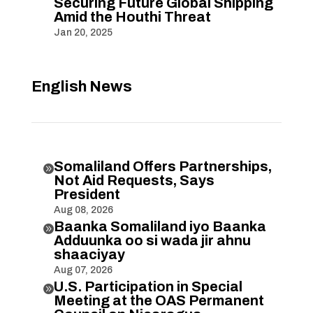
Securing Future Global Shipping
Amid the Houthi Threat
Jan 20, 2025
English News
Somaliland Offers Partnerships,

Not Aid Requests, Says
President
Aug 08, 2026
Baanka Somaliland iyo Baanka

Adduunka oo si wada jir ahnu
shaaciyay
Aug 07, 2026
U.S. Participation in Special

Meeting at the OAS Permanent