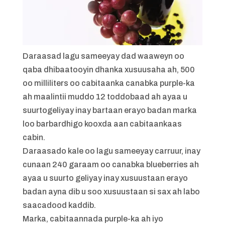
Daraasad lagu sameeyay dad waaweyn oo
qaba dhibaatooyin dhanka xusuusaha ah, 500
oo milliliters oo cabitaanka canabka purple-ka
ah maalintii muddo 12 toddobaad ah ayaa u
suurtogeliyay inay bartaan erayo badan marka
loo barbardhigo kooxda aan cabitaankaas
cabin.
Daraasado kale oo lagu sameeyay carruur, inay
cunaan 240 garaam oo canabka blueberries ah
ayaa u suurto geliyay inay xusuustaan erayo
badan ayna dib u soo xusuustaan si sax ah labo
saacadood kaddib.
Marka, cabitaannada purple-ka ah iyo