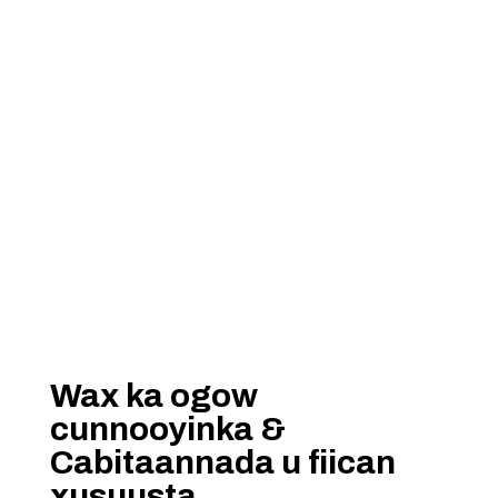
Wax ka ogow
cunnooyinka &
Cabitaannada u fiican
xusuusta