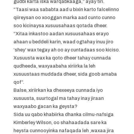
gudbi karta iska warqabkaaga,” ayay tiri.
“Taasi waa sababta aad u bixin karto falcelinno
qiireysan oo xooggan marka aad cunto cunno
soo kicinaysa xusuusahaas qotada dheer.
“Xitaa inkastoo aadan xusuusahaas erayo
ahaan u beddeli karin, waad ogtahay inuu jiro
‘shey’ wax tegay ah oo ay cuntadaas soo kiciso.
Xusuusta wax ka qoto dheer tahay cunnada
qudheeda, waxyaabaha xiriirka la leh
xusuustaas muddada dheer, sida goob amaba
qof”.
Balse, xiriirkan ka dhexeeya cunnada iyo
xusuusta, suurtogal ma tahay inay jiraan
waxyaabo gacan ka geysta?
Sida uu qabo khabiirka dhanka cilmu-nafsiga
Kimberley Wilson, oo shahaadada sare ka
heysta cunnooyinka nafaqada leh ,waxaa jira