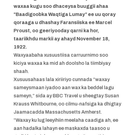
waxaa kugu soo dhaceysa buuggii ahaa
“Baadigoobka Waqtiga Lumay” ee uu qoray
qoraaga u dhashay Faransiiska ee Marcel
Proust, oo geeriyooday qarni ka hor,
taariikhdu markii ay ahayd November 18,
1922.
Waxyaabaha xusuustiisa carruurnimo soo
kiciya waxaa ka mid ah doolsho la tiimbiyay
shaah.
Xusuusahaas lala xiriiriyo cunnada “waxay
sameysmaan iyadoo aan wax ka beddel lagu
sameyn,” sida ay BBC Travel u sheegtay Susan
Krauss Whitbourne, oo cilmu-nafsiga ka dhigtay
Jaamacadda Massachusetts Amherst.
“Waxay ku lug leeyihiin meelaha caadiga ah, ee
aan hadalka lahayn ee maskaxda taasoo u