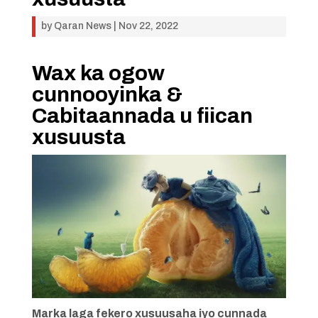
by
Qaran News
|
Nov 22, 2022
Wax ka ogow
cunnooyinka &
Cabitaannada u fiican
xusuusta
Marka laga fekero xusuusaha iyo cunnada