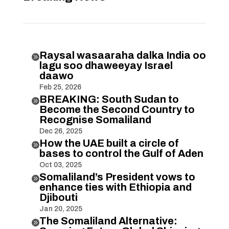
Raysal wasaaraha dalka India oo

lagu soo dhaweeyay Israel
daawo
Feb 25, 2026
BREAKING: South Sudan to

Become the Second Country to
Recognise Somaliland
Dec 26, 2025
How the UAE built a circle of

bases to control the Gulf of Aden
Oct 03, 2025
Somaliland’s President vows to

enhance ties with Ethiopia and
Djibouti
Jan 20, 2025
The Somaliland Alternative:
