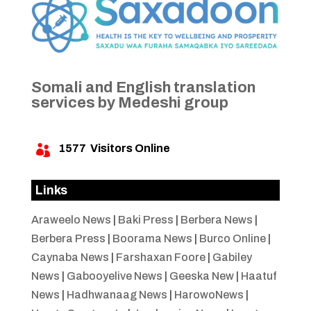
Somali and English translation
services by Medeshi group
1577
Visitors Online

Links
Araweelo News
|
Baki Press
|
Berbera News
|
Berbera Press
|
Boorama News
|
Burco Online
|
Caynaba News
|
Farshaxan Foore
|
Gabiley
News
|
Gabooyelive News
|
Geeska New
|
Haatuf
News
|
Hadhwanaag News
|
HarowoNews
|