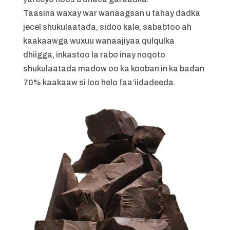
Taasina waxay war wanaagsan u tahay dadka
jecel shukulaatada, sidoo kale, sababtoo ah
kaakaawga wuxuu wanaajiyaa qulqulka
dhiigga, inkastoo la rabo inay noqoto
shukulaatada madow oo ka kooban in ka badan
70% kaakaaw si loo helo faa’iidadeeda.