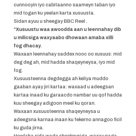
cunnooyin iyo cabitaanno saameyn taban iyo
mid togan ku yeelan karta xusuusta.
Sidan ayuu u sheegay BBC Reel .
“Xusuustu waa awoodda aan u leennahay dib
u milicsiga waxyaabo dhowaan amaba xilli
fog dhacay
.
Waxaan leennahay saddex nooc oo xusuus: mid
deg deg ah, mid hadda shaqeyneysa, iyo mid
fog.
Xusuusteenna degdegga ah keliya muddo
gaaban ayay jiri kartaa: waxaad u adeegsan
kartaa inaad ku garaacdo nambar uu qof hadda
kuu sheegay adigoon meel ku qoran.
Waxaan xusuusteenna shaqeyneysa u
adeegsna karnaa inaan ku fekerno annagoo ficil
ku guda jirna.
Howlaha sida wada sheekeysiga, waxay naga