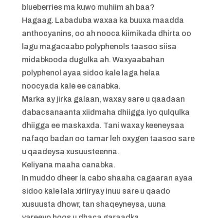
blueberries ma kuwo muhiim ah baa?
Hagaag. Labaduba waxaa ka buuxa maadda
anthocyanins, oo ah nooca kiimikada dhirta oo
lagu magacaabo polyphenols taasoo siisa
midabkooda dugulka ah. Waxyaabahan
polyphenol ayaa sidoo kale laga helaa
noocyada kale ee canabka.
Marka ay jirka galaan, waxay sare u qaadaan
dabacsanaanta xiidmaha dhiigga iyo qulqulka
dhiigga ee maskaxda. Tani waxay keeneysaa
nafaqo badan oo tamar leh oxygen taasoo sare
u qaadeysa xusuusteenna.
Keliyana maaha canabka.
In muddo dheer la cabo shaaha cagaaran ayaa
sidoo kale lala xiriiryay inuu sare u qaado
xusuusta dhowr, tan shaqeyneysa, uuna
yareeyo hoos u dhaca garaadka.