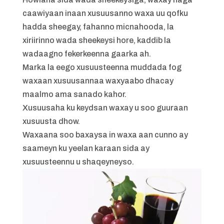
caawiyaan inaan xusuusanno waxa uu qofku
hadda sheegay, fahanno micnahooda, la
xiriirinno wada sheekeysi hore, kaddib la
wadaagno fekerkeenna gaarka ah.
Marka la eego xusuusteenna muddada fog
waxaan xusuusannaa waxyaabo dhacay
maalmo ama sanado kahor.
Xusuusaha ku keydsan waxay u soo guuraan
xusuusta dhow.
Waxaana soo baxaysa in waxa aan cunno ay
saameyn ku yeelan karaan sida ay
xusuusteennu u shaqeyneyso.