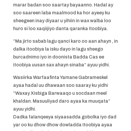
marar badan soo saartay bayaanno. Hadal ay
soo saareen laba maalmood ka hor ayeey ku
sheegeen inay diyaar u yihiin in wax walba loo
huro si loo xaqiijiyo danta qaranka Itoobiya.
“Ma jirto sabab lagu qanci karo oo aan ahayn , in
dalka itoobiya la isku dayo in lagu sheego
burcadnimo iyo in doonista Badda Cas ee
itoobiya uusan sax ahayn sinaba” ayuu yidhi.
Wasiirka Warfaafinta Yamane Gabrameskel
ayaa hadal uu dhawaan soo saaray ku yidhi
“Waxay Xisbiga Barwaaqo u socdaan meel
khaldan. Masuuliyad daro ayaa ka muuqata”
ayuu yidhi.
Dadka falanqeeya siyaasadda gobolka iyo dad
yar oo ku dhow dhow dowladda Itoobiya ayaa