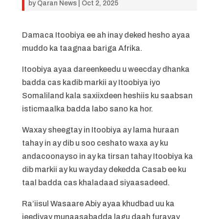
by
Qaran News
|
Oct 2, 2025
Damaca Itoobiya ee ah inay deked hesho ayaa
muddo ka taagnaa bariga Afrika.
Itoobiya ayaa dareenkeedu u weecday dhanka
badda cas kadib markii ay Itoobiya iyo
Somaliland kala saxiixdeen heshiis ku saabsan
isticmaalka badda labo sano ka hor.
Waxay sheegtay in Itoobiya ay lama huraan
tahay in ay dib u soo ceshato waxa ay ku
andacoonayso in ay ka tirsan tahay Itoobiya ka
dib markii ay ku wayday dekedda Casab ee ku
taal badda cas khaladaad siyaasadeed.
Ra’iisul Wasaare Abiy ayaa khudbad uu ka
jeediyay munaasabadda lagu daah furayay