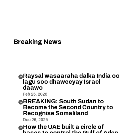
Breaking News
Raysal wasaaraha dalka India oo

lagu soo dhaweeyay Israel
daawo
Feb 25, 2026
BREAKING: South Sudan to

Become the Second Country to
Recognise Somaliland
Dec 26, 2025
How the UAE built a circle of

bases to control the Gulf of Aden