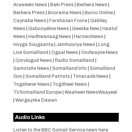
Araweelo News
|
Baki Press
|
Berbera News
|
Berbera Press
|
Boorama News
|
Burco Online
|
Caynaba News
|
Farshaxan Foore
|
Gabiley
News
|
Gabooyelive News
|
Geeska New
|
Haatuf
News
|
Hadhwanaag News
|
HarowoNews
|
Hoyga Suugaanta
|
Jamhuuriya News
|
Long
Live Somaliland
|
Ogaal News
|
Oodwayne News
|
Qorulugud News
|
Radio Somaliland
|
Samotalis News
|
Somaliland Info
|
Somaliland
Gov
|
Somaliland Patriots
|
Timacade News
|
Togaherer News
|
Togdheer News
|
TVSomaliland Europe
|
Waaheen NewsWaayeel
|
Wargayska Dawan
Audio Links
Listen to the BBC Somali Service news here