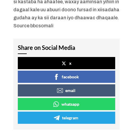
si kastaba ha ahaatee, waxay aaminsan yihiin in
dagaal kale uu abuuri doono fursad in xiisadaha
gudaha ay ka sii daraan iyo dhaawac dhaqaale.
Source bbcsomali
Share on Social Media
x
facebook
email
whatsapp
telegram