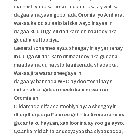
maleeshiyaad ka tirsan mucaaridka ay weli ka
dagaalamayaan gobollada Oromia iyo Amhara.
Waxaa kaloo su’aalo la iska weydiinayaa in
dagaalku uu uga sii dari karo dhibaatooyinka
gudaha ee Itoobiya.
General Yohannes ayaa sheegay in ay yar tahay
in uu uga sii dari karo dhibaatooyinka gudaha
maadaama uu haysto taageerada shacabka.
Waxaa jira warar sheegaya in
dagaalyahannada WBO ay doorteen inay si
nabad ah ku galaan meelo kala duwan oo
Oromia ah.
Ciidamada difaaca Itoobiya ayaa sheegay in
dhaqdhaqaaqa Fano ee gobolka Axmaarada ay
gacanta ku hayaan, xasiloonina ay soo galayso.
Qaar ka mid ah falanqeeyayaasha siyaasadda,