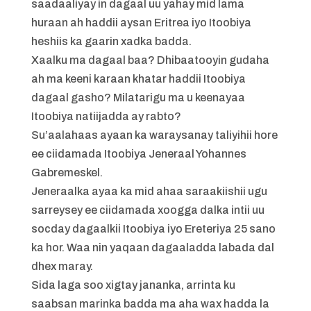
saadaaliyay in dagaal uu yahay mid lama
huraan ah haddii aysan Eritrea iyo Itoobiya
heshiis ka gaarin xadka badda.
Xaalku ma dagaal baa? Dhibaatooyin gudaha
ah ma keeni karaan khatar haddii Itoobiya
dagaal gasho? Milatarigu ma u keenayaa
Itoobiya natiijadda ay rabto?
Su’aalahaas ayaan ka waraysanay taliyihii hore
ee ciidamada Itoobiya Jeneraal Yohannes
Gabremeskel.
Jeneraalka ayaa ka mid ahaa saraakiishii ugu
sarreysey ee ciidamada xoogga dalka intii uu
socday dagaalkii Itoobiya iyo Ereteriya 25 sano
ka hor. Waa nin yaqaan dagaaladda labada dal
dhex maray.
Sida laga soo xigtay jananka, arrinta ku
saabsan marinka badda ma aha wax hadda la