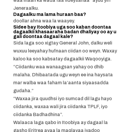
waa inaan ka wada faa’iideysanaa” ayuu yiri
Jeneraalku.
Dagaalku ma lama huraan baa?
doollar ahna waa la waayey.
Sidee bay Itoobiya uga soo kaban doontaa
dagaalkii khasaaraha badan dhaliyay oo ay u
gali doontaa dagaal kale?
Sida laga soo xigtay General John, dalku weli
wuxuu leeyahay hufnaan ciidan oo weyn. Waxay
kaloo ka soo kabsatay dagaalkii Waqooyiga.
“Ciidanku waa wanaagsan yahay oo dhib
malaha. Dhibaatada ugu weyn ee ina haysata
mar walba waa faham la’aanta siyaasadda
gudaha.”
“Waxaa jira quudhsi iyo sumcad dil lagu hayo
ciidanka, waxaa wali jira ciidanka TPLF, iyo
ciidanka Badhadhina”.
Walaaca laga qabo in Itoobiya ay dagaal la
gasho Eritrea ayaa la maqlayaa iyadoo