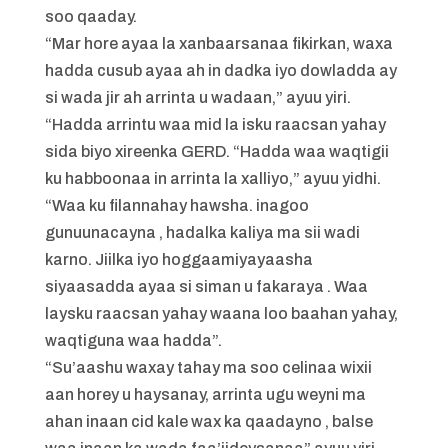
soo qaaday.
“Mar hore ayaa la xanbaarsanaa fikirkan, waxa
hadda cusub ayaa ah in dadka iyo dowladda ay
si wada jir ah arrinta u wadaan,” ayuu yiri.
“Hadda arrintu waa mid la isku raacsan yahay
sida biyo xireenka GERD. “Hadda waa waqtigii
ku habboonaa in arrinta la xalliyo,” ayuu yidhi.
“Waa ku filannahay hawsha. inagoo
gunuunacayna , hadalka kaliya ma sii wadi
karno. Jiilka iyo hoggaamiyayaasha
siyaasadda ayaa si siman u fakaraya . Waa
laysku raacsan yahay waana loo baahan yahay,
waqtiguna waa hadda”.
“Su’aashu waxay tahay ma soo celinaa wixii
aan horey u haysanay, arrinta ugu weyni ma
ahan inaan cid kale wax ka qaadayno , balse