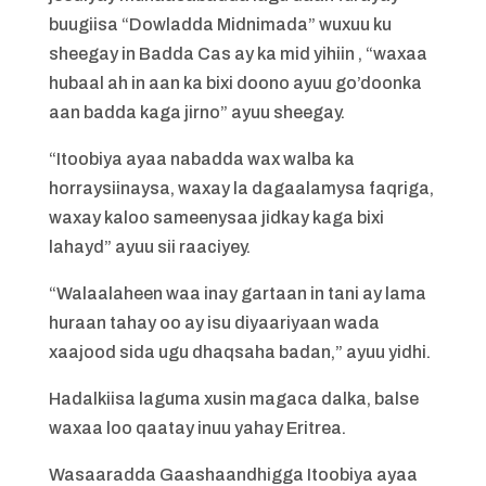
buugiisa “Dowladda Midnimada” wuxuu ku
sheegay in Badda Cas ay ka mid yihiin , “waxaa
hubaal ah in aan ka bixi doono ayuu go’doonka
aan badda kaga jirno” ayuu sheegay.
“Itoobiya ayaa nabadda wax walba ka
horraysiinaysa, waxay la dagaalamysa faqriga,
waxay kaloo sameenysaa jidkay kaga bixi
lahayd” ayuu sii raaciyey.
“Walaalaheen waa inay gartaan in tani ay lama
huraan tahay oo ay isu diyaariyaan wada
xaajood sida ugu dhaqsaha badan,” ayuu yidhi.
Hadalkiisa laguma xusin magaca dalka, balse
waxaa loo qaatay inuu yahay Eritrea.
Wasaaradda Gaashaandhigga Itoobiya ayaa