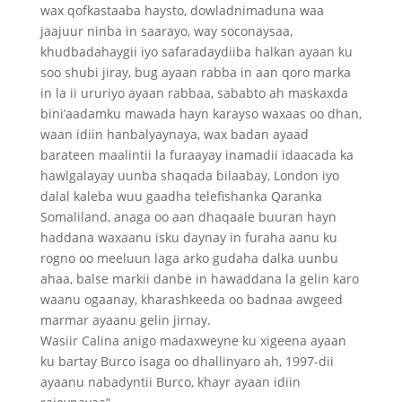
wax qofkastaaba haysto, dowladnimaduna waa
jaajuur ninba in saarayo, way soconaysaa,
khudbadahaygii iyo safaradaydiiba halkan ayaan ku
soo shubi jiray, bug ayaan rabba in aan qoro marka
in la ii ururiyo ayaan rabbaa, sababto ah maskaxda
bini’aadamku mawada hayn karayso waxaas oo dhan,
waan idiin hanbalyaynaya, wax badan ayaad
barateen maalintii la furaayay inamadii idaacada ka
hawlgalayay uunba shaqada bilaabay, London iyo
dalal kaleba wuu gaadha telefishanka Qaranka
Somaliland, anaga oo aan dhaqaale buuran hayn
haddana waxaanu isku daynay in furaha aanu ku
rogno oo meeluun laga arko gudaha dalka uunbu
ahaa, balse markii danbe in hawaddana la gelin karo
waanu ogaanay, kharashkeeda oo badnaa awgeed
marmar ayaanu gelin jirnay.
Wasiir Calina anigo madaxweyne ku xigeena ayaan
ku bartay Burco isaga oo dhallinyaro ah, 1997-dii
ayaanu nabadyntii Burco, khayr ayaan idiin