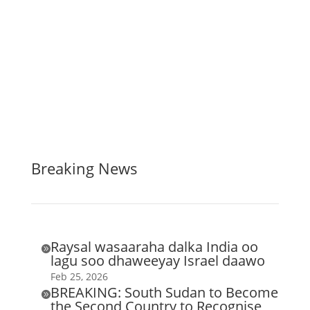
Breaking News
Raysal wasaaraha dalka India oo

lagu soo dhaweeyay Israel daawo
Feb 25, 2026
BREAKING: South Sudan to Become

the Second Country to Recognise