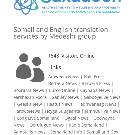
Somali and English translation
services by Medeshi group
1548
Visitors Online

Links
Araweelo News
|
Baki Press
|
Berbera News
|
Berbera Press
|
Boorama News
|
Burco Online
|
Caynaba News
|
Farshaxan Foore
|
Gabiley News
|
Gabooyelive News
|
Geeska New
|
Haatuf News
|
Hadhwanaag News
|
HarowoNews
|
Hoyga Suugaanta
|
Jamhuuriya News
|
Long Live Somaliland
|
Ogaal News
|
Oodwayne
News
|
Qorulugud News
|
Radio Somaliland
|
Samotalis News
|
Somaliland Info
|
Somaliland Gov