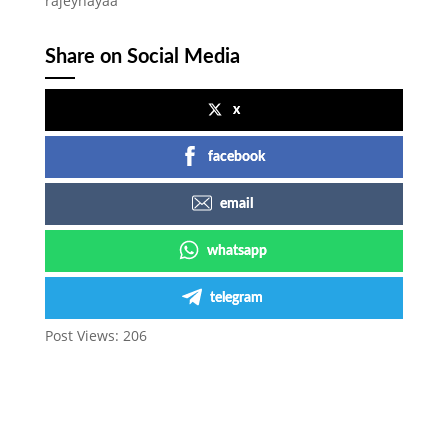
rajeynayaa”
Share on Social Media
x
facebook
email
whatsapp
telegram
Post Views:
206