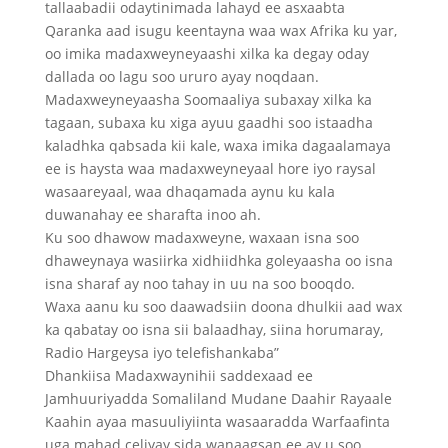
tallaabadii odaytinimada lahayd ee asxaabta
Qaranka aad isugu keentayna waa wax Afrika ku yar,
oo imika madaxweyneyaashi xilka ka degay oday
dallada oo lagu soo ururo ayay noqdaan.
Madaxweyneyaasha Soomaaliya subaxay xilka ka
tagaan, subaxa ku xiga ayuu gaadhi soo istaadha
kaladhka qabsada kii kale, waxa imika dagaalamaya
ee is haysta waa madaxweyneyaal hore iyo raysal
wasaareyaal, waa dhaqamada aynu ku kala
duwanahay ee sharafta inoo ah.
Ku soo dhawow madaxweyne, waxaan isna soo
dhaweynaya wasiirka xidhiidhka goleyaasha oo isna
isna sharaf ay noo tahay in uu na soo booqdo.
Waxa aanu ku soo daawadsiin doona dhulkii aad wax
ka qabatay oo isna sii balaadhay, siina horumaray,
Radio Hargeysa iyo telefishankaba”
Dhankiisa Madaxwaynihii saddexaad ee
Jamhuuriyadda Somaliland Mudane Daahir Rayaale
Kaahin ayaa masuuliyiinta wasaaradda Warfaafinta
uga mahad celiyay sida wanaagsan ee ay u soo