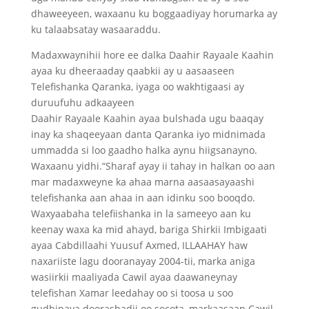
dhaweeyeen, waxaanu ku boggaadiyay horumarka ay
ku talaabsatay wasaaraddu.
Madaxwaynihii hore ee dalka Daahir Rayaale Kaahin
ayaa ku dheeraaday qaabkii ay u aasaaseen
Telefishanka Qaranka, iyaga oo wakhtigaasi ay
duruufuhu adkaayeen
Daahir Rayaale Kaahin ayaa bulshada ugu baaqay
inay ka shaqeeyaan danta Qaranka iyo midnimada
ummadda si loo gaadho halka aynu hiigsanayno.
Waxaanu yidhi.“Sharaf ayay ii tahay in halkan oo aan
mar madaxweyne ka ahaa marna aasaasayaashi
telefishanka aan ahaa in aan idinku soo booqdo.
Waxyaabaha telefiishanka in la sameeyo aan ku
keenay waxa ka mid ahayd, bariga Shirkii Imbigaati
ayaa Cabdillaahi Yuusuf Axmed, ILLAAHAY haw
naxariiste lagu dooranayay 2004-tii, marka aniga
wasiirkii maaliyada Cawil ayaa daawaneynay
telefishan Xamar leedahay oo si toosa u soo
gudbinaya doorashadii oo socota, markaasaan Cawil