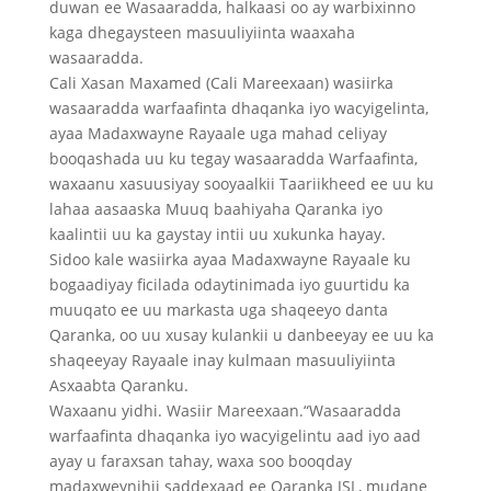
duwan ee Wasaaradda, halkaasi oo ay warbixinno
kaga dhegaysteen masuuliyiinta waaxaha
wasaaradda.
Cali Xasan Maxamed (Cali Mareexaan) wasiirka
wasaaradda warfaafinta dhaqanka iyo wacyigelinta,
ayaa Madaxwayne Rayaale uga mahad celiyay
booqashada uu ku tegay wasaaradda Warfaafinta,
waxaanu xasuusiyay sooyaalkii Taariikheed ee uu ku
lahaa aasaaska Muuq baahiyaha Qaranka iyo
kaalintii uu ka gaystay intii uu xukunka hayay.
Sidoo kale wasiirka ayaa Madaxwayne Rayaale ku
bogaadiyay ficilada odaytinimada iyo guurtidu ka
muuqato ee uu markasta uga shaqeeyo danta
Qaranka, oo uu xusay kulankii u danbeeyay ee uu ka
shaqeeyay Rayaale inay kulmaan masuuliyiinta
Asxaabta Qaranku.
Waxaanu yidhi. Wasiir Mareexaan.“Wasaaradda
warfaafinta dhaqanka iyo wacyigelintu aad iyo aad
ayay u faraxsan tahay, waxa soo booqday
madaxweynihii saddexaad ee Qaranka JSL, mudane