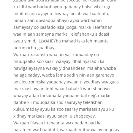
ku idhi wax badanbaynu qabanay balse wixii ugu
mihiimsana ayaynu ilownay, oo ah warbaahinta,
niman aan dowladba ahayn ayaa warbaahin
sameysay oo xaafado iska jooga, marka Telefishan
waa in aan sameyna marka Telefishanku sidaasi
ayuu yimid, ILLAAHEYba mahad iska leh maanta
horumarbu gaadhay.
Waxaan xasuusta waa uu yar xumaaday oo
muuqaalka soo saari waayay, dhalinyaradii ka
hawlgaleysayna waxay yidhaahdeen ‘malaha waxba
nalaga xaday’, waxba lama xadin nin aan garanayo
oo electronicska yaqaanay ayaan u yeedhay waagaas,
markaasi ayaan idhi ‘waar bahalkii wuu shaqayn
waayay adaa farsamada yaqaane bal eeg’, markii
danbe kii muuqaalka soo saarayay telefishan
xukuumaday ayuu ka soo saaray markaasi ayuu ku
xidhay markaasi ayuu saani u shaqeeyay.
Waxaan filayaa in maanta wax badan aad ka
barateen warbaahintii, warbaahintii waxa ay noqotay