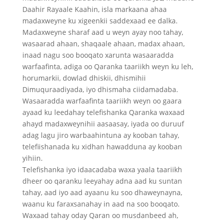
Daahir Rayaale Kaahin, isla markaana ahaa
madaxweyne ku xigeenkii saddexaad ee dalka.
Madaxweyne sharaf aad u weyn ayay noo tahay,
wasaarad ahaan, shaqaale ahaan, madax ahaan,
inaad nagu soo booqato xarunta wasaaradda
warfaafinta, adiga oo Qaranka taariikh weyn ku leh,
horumarkii, dowlad dhiskii, dhismihii
Dimuquraadiyada, iyo dhismaha ciidamadaba.
Wasaaradda warfaafinta taariikh weyn oo gaara
ayaad ku leedahay telefishanka Qaranka waxaad
ahayd madaxweynihii aasaasay, iyada oo duruuf
adag lagu jiro warbaahintuna ay kooban tahay,
telefiishanada ku xidhan hawadduna ay kooban
yihiin.
Telefishanka iyo idaacadaba waxa yaala taariikh
dheer oo qaranku leeyahay adna aad ku suntan
tahay, aad iyo aad ayaanu ku soo dhaweynayna,
waanu ku faraxsanahay in aad na soo booqato.
Waxaad tahay oday Qaran oo musdanbeed ah,