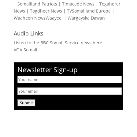
|
Somaliland Patriots
|
Timacade News
|
Togaherer
News
|
Togdheer News
|
TVSomaliland Europe
|
Waaheen NewsWaayeel
|
Wargayska Dawan
Audio Links
Listen to the BBC Somali Service news here
VOA Somali
Newsletter Sign-up