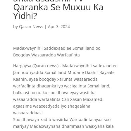
Qaranka Se Muxuu Ka
Yidhi?
by
Qaran News
|
Apr 3, 2024
Madaxweynihii Saddexaad ee Somaliland oo
Booqday Wasaaradda Warfaafinta
Hargaysa (Qaran news):- Madaxwaynihii sadexaad ee
Jamhuuriyadda Somaliland Mudane Daahir Rayaale
Kaahin, ayaa booqday xarunta wasaaradda
warfaafinta dhaqanka iyo wacigalinta Somaliland,
halkaasi oo uu ku soo dhaweeyay wasiirka
wasaaradda warfaafinta Cali Xasan Maxamed,
agaasime waaxeedyada iyo shaqaalaha
wasaaraddaasi.
Soo dhawayn kadib wasiirka Warfaafinta ayaa soo
mariyay Madaxwaynaha dhammaan waaxyaha kala