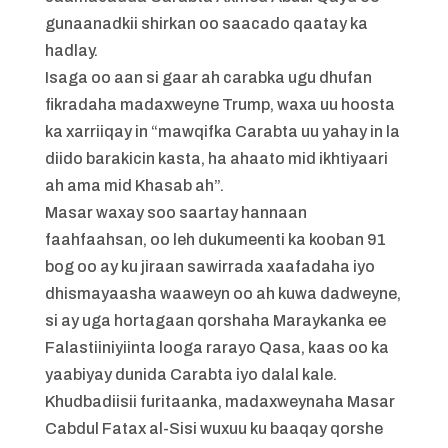
gunaanadkii shirkan oo saacado qaatay ka
hadlay.
Isaga oo aan si gaar ah carabka ugu dhufan
fikradaha madaxweyne Trump, waxa uu hoosta
ka xarriiqay in “mawqifka Carabta uu yahay in la
diido barakicin kasta, ha ahaato mid ikhtiyaari
ah ama mid Khasab ah”.
Masar waxay soo saartay hannaan
faahfaahsan, oo leh dukumeenti ka kooban 91
bog oo ay ku jiraan sawirrada xaafadaha iyo
dhismayaasha waaweyn oo ah kuwa dadweyne,
si ay uga hortagaan qorshaha Maraykanka ee
Falastiiniyiinta looga rarayo Qasa, kaas oo ka
yaabiyay dunida Carabta iyo dalal kale.
Khudbadiisii furitaanka, madaxweynaha Masar
Cabdul Fatax al-Sisi wuxuu ku baaqay qorshe