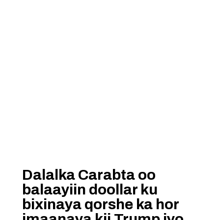
Dalalka Carabta oo
balaayiin doollar ku
bixinaya qorshe ka hor
imaanaya kii Trump iyo