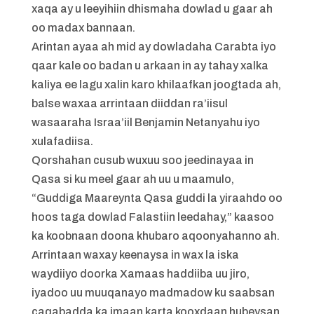
xaqa ay u leeyihiin dhismaha dowlad u gaar ah
oo madax bannaan.
Arintan ayaa ah mid ay dowladaha Carabta iyo
qaar kale oo badan u arkaan in ay tahay xalka
kaliya ee lagu xalin karo khilaafkan joogtada ah,
balse waxaa arrintaan diiddan ra’iisul
wasaaraha Israa’iil Benjamin Netanyahu iyo
xulafadiisa.
Qorshahan cusub wuxuu soo jeedinayaa in
Qasa si ku meel gaar ah uu u maamulo,
“Guddiga Maareynta Qasa guddi la yiraahdo oo
hoos taga dowlad Falastiin leedahay,” kaasoo
ka koobnaan doona khubaro aqoonyahanno ah.
Arrintaan waxay keenaysa in wax la iska
waydiiyo doorka Xamaas haddiiba uu jiro,
iyadoo uu muuqanayo madmadow ku saabsan
caqabadda ka imaan karta kooxdaan hubeysan.