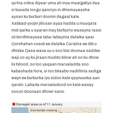
qofna cidna diyaar uma ah inuu maalgeliyo ilaa
si buuxda loogu qanciyo in dhismayaasha
aysan ku burburi doonin dagaal kale.
Xabbad-joojin jilicsan ayaa hadda u muuqata
mid qarka u saaran inay burburto waxayna taasi
sii kordhinaysaa laba-labaynta dalalka qaar.
Qorshahan cusub ee dalalka Carabta ee dib u
dhiska Qasa waxa uu u soo bixi doonaa saddex
waji oo ay ku jiraan muddo bilow ah oo ku dhow
lix bilood, oo loo yaqaan marxaladda soo
kabashada hore, si loo bilaabo nadiifinta xadiga
weyn ee burburka iyo sidoo kale qaynuunka aan
qarxin. Labada marxaladood oo kale waxay
socon doonaan dhowr sano.
.