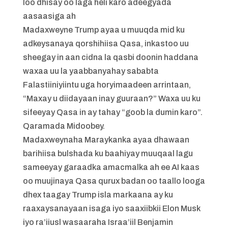
loo dhisay oo laga heli karo adeegyada
aasaasiga ah
Madaxweyne Trump ayaa u muuqda mid ku
adkeysanaya qorshihiisa Qasa, inkastoo uu
sheegay in aan cidna la qasbi doonin haddana
waxaa uu la yaabbanyahay sababta
Falastiiniyiintu uga horyimaadeen arrintaan,
“Maxay u diidayaan inay guuraan?” Waxa uu ku
sifeeyay Qasa in ay tahay “goob la dumin karo”.
Qaramada Midoobey.
Madaxweynaha Maraykanka ayaa dhawaan
barihiisa bulshada ku baahiyay muuqaal lagu
sameeyay garaadka amacmalka ah ee AI kaas
oo muujinaya Qasa qurux badan oo taallo looga
dhex taagay Trump isla markaana ay ku
raaxaysanayaan isaga iyo saaxiibkii Elon Musk
iyo ra’iiusl wasaaraha Israa’iil Benjamin