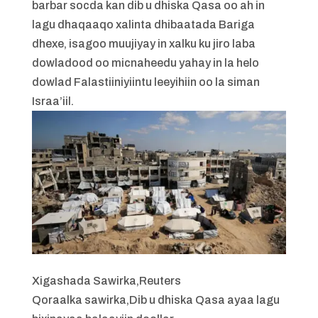
barbar socda kan dib u dhiska Qasa oo ah in
lagu dhaqaaqo xalinta dhibaatada Bariga
dhexe, isagoo muujiyay in xalku ku jiro laba
dowladood oo micnaheedu yahay in la helo
dowlad Falastiiniyiintu leeyihiin oo la siman
Israa’iil.
Xigashada Sawirka,
Reuters
Qoraalka sawirka,
Dib u dhiska Qasa ayaa lagu