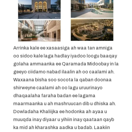
Arrinka kale ee xasaasiga ah waa tan amniga
oo sidoo kale laga hadlay iyadoo loogu baaqay
golaha ammaanka ee Qaramada Midoobay in la
geeyo ciidamo nabad ilaalin ah oo caalami ah.
Waxaana bisha soo socota la qaban doonaa
shirweyne caalami ah oo lagu uruurinayo
dhaqaalaha faraha badan ee lagama
maarmaanka u ah mashruucan dib u dhiska ah.
Dowladaha Khaliijka ee hodonka ah ayaa u
muuqda inay diyaar u yihiin inay qaataan qayb
ka mid ah kharashka aadka u badab. Laakiin