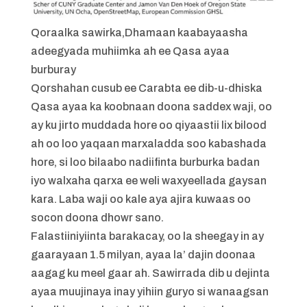
Qoraalka sawirka,
Dhamaan kaabayaasha
adeegyada muhiimka ah ee Qasa ayaa
burburay
Qorshahan cusub ee Carabta ee dib-u-dhiska
Qasa ayaa ka koobnaan doona saddex waji, oo
ay ku jirto muddada hore oo qiyaastii lix bilood
ah oo loo yaqaan marxaladda soo kabashada
hore, si loo bilaabo nadiifinta burburka badan
iyo walxaha qarxa ee weli waxyeellada gaysan
kara. Laba waji oo kale aya ajira kuwaas oo
socon doona dhowr sano.
Falastiiniyiinta barakacay, oo la sheegay in ay
gaarayaan 1.5 milyan, ayaa la’ dajin doonaa
aagag ku meel gaar ah. Sawirrada dib u dejinta
ayaa muujinaya inay yihiin guryo si wanaagsan