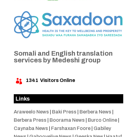
Somali and English translation
services by Medeshi group
1341
Visitors Online

Links
Araweelo News
|
Baki Press
|
Berbera News
|
Berbera Press
|
Boorama News
|
Burco Online
|
Caynaba News
|
Farshaxan Foore
|
Gabiley
News
|
Gabooyelive News
|
Geeska New
|
Haatuf