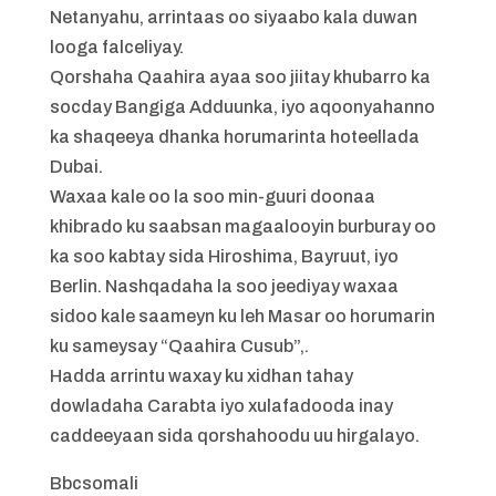
Netanyahu, arrintaas oo siyaabo kala duwan
looga falceliyay.
Qorshaha Qaahira ayaa soo jiitay khubarro ka
socday Bangiga Adduunka, iyo aqoonyahanno
ka shaqeeya dhanka horumarinta hoteellada
Dubai.
Waxaa kale oo la soo min-guuri doonaa
khibrado ku saabsan magaalooyin burburay oo
ka soo kabtay sida Hiroshima, Bayruut, iyo
Berlin. Nashqadaha la soo jeediyay waxaa
sidoo kale saameyn ku leh Masar oo horumarin
ku sameysay “Qaahira Cusub”,.
Hadda arrintu waxay ku xidhan tahay
dowladaha Carabta iyo xulafadooda inay
caddeeyaan sida qorshahoodu uu hirgalayo.
Bbcsomali