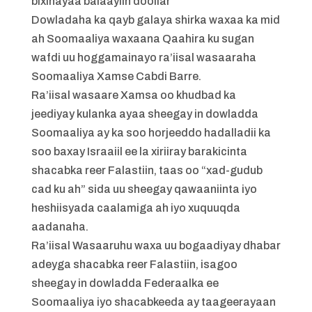
bixinayaa balaayiin doollar
Dowladaha ka qayb galaya shirka waxaa ka mid
ah Soomaaliya waxaana Qaahira ku sugan
wafdi uu hoggamainayo ra’iisal wasaaraha
Soomaaliya Xamse Cabdi Barre.
Ra’iisal wasaare Xamsa oo khudbad ka
jeediyay kulanka ayaa sheegay in dowladda
Soomaaliya ay ka soo horjeeddo hadalladii ka
soo baxay Israaiil ee la xiriiray barakicinta
shacabka reer Falastiin, taas oo “xad-gudub
cad ku ah” sida uu sheegay qawaaniinta iyo
heshiisyada caalamiga ah iyo xuquuqda
aadanaha.
Ra’iisal Wasaaruhu waxa uu bogaadiyay dhabar
adeyga shacabka reer Falastiin, isagoo
sheegay in dowladda Federaalka ee
Soomaaliya iyo shacabkeeda ay taageerayaan