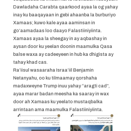
Dawladaha Carabta qaarkood ayaa la og yahay
inay ku baaqayaan in gebi ahaanba la burburiyo
Xamaas; kuwo kale ayaa aaminsan in
go’aamadaas loo daayo Falastiiniyiinta.
Xamaas ayaa la sheegay in ay aqbashay in
aysan door ku yeelan doonin maamulka Qasa
balse waxa ay cadeeyeen in hub ka dhigista ay
tahay khad cas.
Ra’iisul wasaaraha Israa’iil Benjamin
Netanyahu, oo ku tilmaamay qorshaha
madaxweyne Trump inuu yahay “aragti cad”,
ayaa marar badan meesha ka saaray in wax
door ah Xamaas ku yeelato mustaqbalka
arrintaan ama maamulka Falastiiniyiinta.