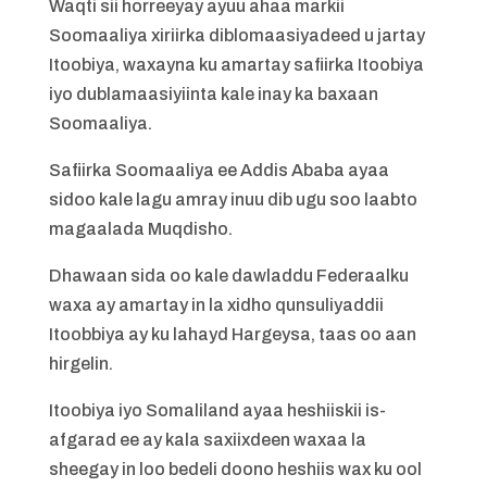
Waqti sii horreeyay ayuu ahaa markii
Soomaaliya xiriirka diblomaasiyadeed u jartay
Itoobiya, waxayna ku amartay safiirka Itoobiya
iyo dublamaasiyiinta kale inay ka baxaan
Soomaaliya.
Safiirka Soomaaliya ee Addis Ababa ayaa
sidoo kale lagu amray inuu dib ugu soo laabto
magaalada Muqdisho.
Dhawaan sida oo kale dawladdu Federaalku
waxa ay amartay in la xidho qunsuliyaddii
Itoobbiya ay ku lahayd Hargeysa, taas oo aan
hirgelin.
Itoobiya iyo Somaliland ayaa heshiiskii is-
afgarad ee ay kala saxiixdeen waxaa la
sheegay in loo bedeli doono heshiis wax ku ool