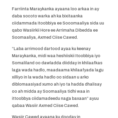
Farriinta Maraykanka ayaana loo arkaa in ay
daba socoto warka ah ka bixitaanka
ciidammada Itoobbiya ee Sooomaaliya sida uu
qabo Wasiirkii Hore ee Arrimaha Dibedda ee
Soomaaliya, Axmed Ciise Cawed.
“Laba arrimood dartood ayaa ku keenay
Maraykanka, midi waa heshiiskii Itoobbiya iyo
Somaliland oo dawladda diidday in khilaafkas
laga wada hadlo, maadaama khilaafyada lagu
xilliyo in la wada hadlo oo sidaan u arko
diblomaasiyad xumo ah iyo ta hadda dhalisay
oo ah midda ay Soomaaliya tidhi waa in
ittoobbya ciidamadeedu naga baxaan” ayuu
qabaa Wasiir Axmed Ciise Cawed.
Wasiir Cawed ayaana ku dooday in