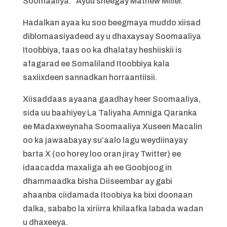
Soomaaliya.” Ayuu sheegay Mathew Miller.
Hadalkan ayaa ku soo beegmaya muddo xiisad
diblomaasiyadeed ay u dhaxaysay Soomaaliya
Itoobbiya, taas oo ka dhalatay heshiiskii is
afagarad ee Somaliland Itoobbiya kala
saxiixdeen sannadkan horraantiisii.
Xiisaddaas ayaana gaadhay heer Soomaaliya,
sida uu baahiyey La Taliyaha Amniga Qaranka
ee Madaxweynaha Soomaaliya Xuseen Macalin
oo ka jawaabayay su’aalo lagu weydiinayay
barta X (oo horey loo oran jiray Twitter) ee
idaacadda maxaliga ah ee Goobjoog in
dhammaadka bisha Diiseembar ay gabi
ahaanba ciidamada Itoobiya ka bixi doonaan
dalka, sababo la xiriirra khilaafka labada wadan
u dhaxeeya.