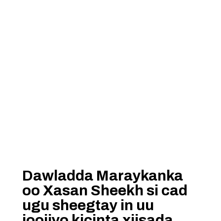
Dawladda Maraykanka
oo Xasan Sheekh si cad
ugu sheegtay in uu
joojiyo kicinta xiisada