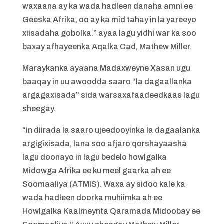
waxaana ay ka wada hadleen danaha amni ee
Geeska Afrika, oo ay ka mid tahay in la yareeyo
xiisadaha gobolka.” ayaa lagu yidhi war ka soo
baxay afhayeenka Aqalka Cad, Mathew Miller.
Maraykanka ayaana Madaxweyne Xasan ugu
baaqay in uu awoodda saaro “la dagaallanka
argagaxisada” sida warsaxafaadeedkaas lagu
sheegay.
“in diirada la saaro ujeedooyinka la dagaalanka
argigixisada, lana soo afjaro qorshayaasha
lagu doonayo in lagu bedelo howlgalka
Midowga Afrika ee ku meel gaarka ah ee
Soomaaliya (ATMIS). Waxa ay sidoo kale ka
wada hadleen doorka muhiimka ah ee
Howlgalka Kaalmeynta Qaramada Midoobay ee