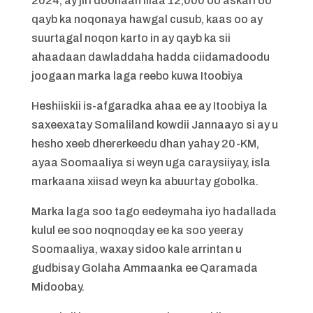
2024, ay jiri doonaan illaa 12,000 oo askari oo
qayb ka noqonaya hawgal cusub, kaas oo ay
suurtagal noqon karto in ay qayb ka sii
ahaadaan dawladdaha hadda ciidamadoodu
joogaan marka laga reebo kuwa Itoobiya
Heshiiskii is-afgaradka ahaa ee ay Itoobiya la
saxeexatay Somaliland kowdii Jannaayo si ay u
hesho xeeb dhererkeedu dhan yahay 20-KM,
ayaa Soomaaliya si weyn uga caraysiiyay, isla
markaana xiisad weyn ka abuurtay gobolka.
Marka laga soo tago eedeymaha iyo hadallada
kulul ee soo noqnoqday ee ka soo yeeray
Soomaaliya, waxay sidoo kale arrintan u
gudbisay Golaha Ammaanka ee Qaramada
Midoobay.