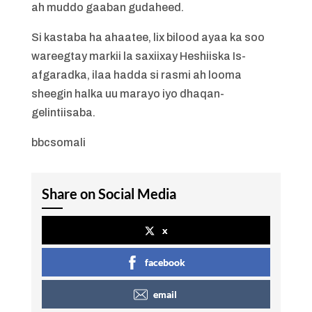
ah muddo gaaban gudaheed.
Si kastaba ha ahaatee, lix bilood ayaa ka soo
wareegtay markii la saxiixay Heshiiska Is-
afgaradka, ilaa hadda si rasmi ah looma
sheegin halka uu marayo iyo dhaqan-
gelintiisaba.
bbcsomali
Share on Social Media
x
facebook
email