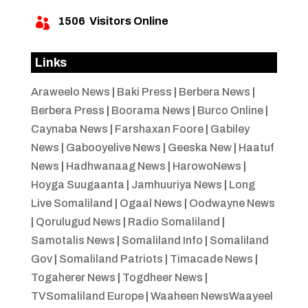
1506
Visitors Online

Links
Araweelo News
|
Baki Press
|
Berbera News
|
Berbera Press
|
Boorama News
|
Burco Online
|
Caynaba News
|
Farshaxan Foore
|
Gabiley
News
|
Gabooyelive News
|
Geeska New
|
Haatuf
News
|
Hadhwanaag News
|
HarowoNews
|
Hoyga Suugaanta
|
Jamhuuriya News
|
Long
Live Somaliland
|
Ogaal News
|
Oodwayne News
|
Qorulugud News
|
Radio Somaliland
|
Samotalis News
|
Somaliland Info
|
Somaliland
Gov
|
Somaliland Patriots
|
Timacade News
|
Togaherer News
|
Togdheer News
|
TVSomaliland Europe
|
Waaheen NewsWaayeel