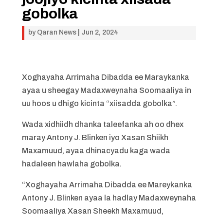
gobolka
by
Qaran News
|
Jun 2, 2024
Xoghayaha Arrimaha Dibadda ee Maraykanka
ayaa u sheegay Madaxweynaha Soomaaliya in
uu hoos u dhigo kicinta “xiisadda gobolka”.
Wada xidhiidh dhanka taleefanka ah oo dhex
maray Antony J. Blinken iyo Xasan Shiikh
Maxamuud, ayaa dhinacyadu kaga wada
hadaleen hawlaha gobolka.
“Xoghayaha Arrimaha Dibadda ee Mareykanka
Antony J. Blinken ayaa la hadlay Madaxweynaha
Soomaaliya Xasan Sheekh Maxamuud,