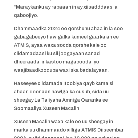
“Maraykanku ay rabaaan in ay xiisadddaas la
qaboojiyo.
Dhammaadka 2024 oo qorshuhu ahaa in la soo
gabagabeeyo hawlgalka kumeel gaarka ah ee
ATMIS, ayaa waxa socda qorshe kale oo
ciidamadaasi ku sii joogayaan sanad
dheeraada, inkastoo magacooda iyo
waajibaadkooduba wax iska badalayaan.
Haseeyee ciidamada Itoobiya qayb kama sii
ahaan doonaan hawlgalka cusub, sida uu
sheegay La Taliyaha Amniga Qaranka ee
Soomaaliya Xuseen Macalin
Xuseen Macalin waxa kale oo uu sheegay in
marka uu dhammaado xilliga ATMIS Diiseembar