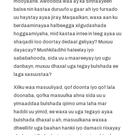
mooyaane. Awoodda waa ay ka sinnaayeen
balse nin kastaa duruufo u gaar ah iyo fursado
uu haystay ayaa jiray. Maqaalkan, waxa aan ku
berdaaminayaa halbeegga xilgudashada
hoggaamiyaha, mid kastaa intee in leeg ayaa uu
shaqadii loo doortay dedaal geliyay? Muxuu
dayacay? Mushkiladihii haleelay iyo
sababahooda, sida uu u maareeyay iyo ugu
danbayn, muxuu dhaxal uga tegay bulshada ee
laga xasuustaa?
Xilku waa masuuliyad, qof doonta iyo qof lala
doonaba, qofka masuulka ahna sida uu u
yimaaddaa bulshada qiimo uma laha mar
haddii uu yimid, ee waxa uu uga tegayo ayaa
bulshada dhaxal u ah, masuulkana waxaa
dheellitir uga baahan hankii iyo damacii riixayay