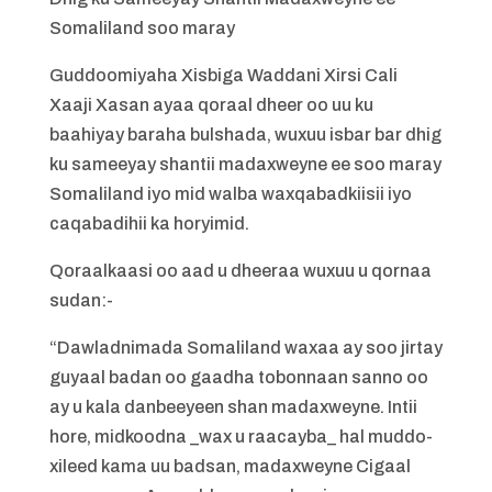
Somaliland soo maray
Guddoomiyaha Xisbiga Waddani Xirsi Cali
Xaaji Xasan ayaa qoraal dheer oo uu ku
baahiyay baraha bulshada, wuxuu isbar bar dhig
ku sameeyay shantii madaxweyne ee soo maray
Somaliland iyo mid walba waxqabadkiisii iyo
caqabadihii ka horyimid.
Qoraalkaasi oo aad u dheeraa wuxuu u qornaa
sudan:-
“Dawladnimada Somaliland waxaa ay soo jirtay
guyaal badan oo gaadha tobonnaan sanno oo
ay u kala danbeeyeen shan madaxweyne. Intii
hore, midkoodna _wax u raacayba_ hal muddo-
xileed kama uu badsan, madaxweyne Cigaal