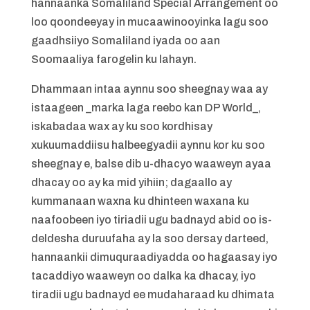
hannaanka Somaliland Special Arrangement oo
loo qoondeeyay in mucaawinooyinka lagu soo
gaadhsiiyo Somaliland iyada oo aan
Soomaaliya farogelin ku lahayn.
Dhammaan intaa aynnu soo sheegnay waa ay
istaageen _marka laga reebo kan DP World_,
iskabadaa wax ay ku soo kordhisay
xukuumaddiisu halbeegyadii aynnu kor ku soo
sheegnay e, balse dib u-dhacyo waaweyn ayaa
dhacay oo ay ka mid yihiin; dagaallo ay
kummanaan waxna ku dhinteen waxana ku
naafoobeen iyo tiriadii ugu badnayd abid oo is-
deldesha duruufaha ay la soo dersay darteed,
hannaankii dimuquraadiyadda oo hagaasay iyo
tacaddiyo waaweyn oo dalka ka dhacay, iyo
tiradii ugu badnayd ee mudaharaad ku dhimata