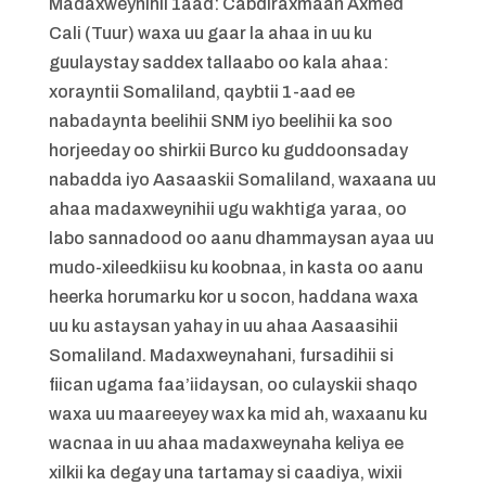
Madaxweynihii 1aad: Cabdiraxmaan Axmed
Cali (Tuur) waxa uu gaar la ahaa in uu ku
guulaystay saddex tallaabo oo kala ahaa:
xorayntii Somaliland, qaybtii 1-aad ee
nabadaynta beelihii SNM iyo beelihii ka soo
horjeeday oo shirkii Burco ku guddoonsaday
nabadda iyo Aasaaskii Somaliland, waxaana uu
ahaa madaxweynihii ugu wakhtiga yaraa, oo
labo sannadood oo aanu dhammaysan ayaa uu
mudo-xileedkiisu ku koobnaa, in kasta oo aanu
heerka horumarku kor u socon, haddana waxa
uu ku astaysan yahay in uu ahaa Aasaasihii
Somaliland. Madaxweynahani, fursadihii si
fiican ugama faa’iidaysan, oo culayskii shaqo
waxa uu maareeyey wax ka mid ah, waxaanu ku
wacnaa in uu ahaa madaxweynaha keliya ee
xilkii ka degay una tartamay si caadiya, wixii