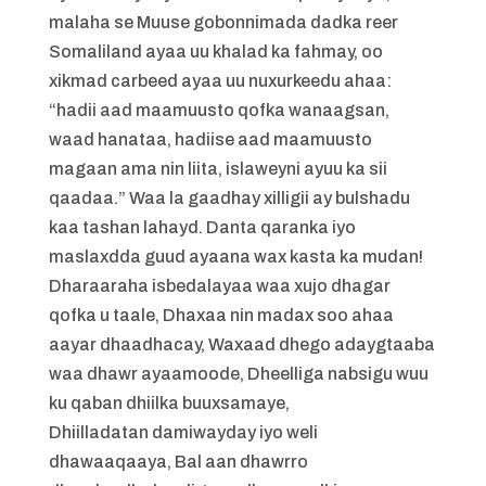
malaha se Muuse gobonnimada dadka reer
Somaliland ayaa uu khalad ka fahmay, oo
xikmad carbeed ayaa uu nuxurkeedu ahaa:
“hadii aad maamuusto qofka wanaagsan,
waad hanataa, hadiise aad maamuusto
magaan ama nin liita, islaweyni ayuu ka sii
qaadaa.” Waa la gaadhay xilligii ay bulshadu
kaa tashan lahayd. Danta qaranka iyo
maslaxdda guud ayaana wax kasta ka mudan!
Dharaaraha isbedalayaa waa xujo dhagar
qofka u taale, Dhaxaa nin madax soo ahaa
aayar dhaadhacay, Waxaad dhego adaygtaaba
waa dhawr ayaamoode, Dheelliga nabsigu wuu
ku qaban dhiilka buuxsamaye,
Dhiilladatan damiwayday iyo weli
dhawaaqaaya, Bal aan dhawrro