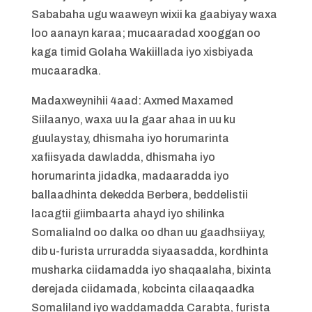
Sababaha ugu waaweyn wixii ka gaabiyay waxa
loo aanayn karaa; mucaaradad xooggan oo
kaga timid Golaha Wakiillada iyo xisbiyada
mucaaradka.
Madaxweynihii 4aad: Axmed Maxamed
Siilaanyo, waxa uu la gaar ahaa in uu ku
guulaystay, dhismaha iyo horumarinta
xafiisyada dawladda, dhismaha iyo
horumarinta jidadka, madaaradda iyo
ballaadhinta dekedda Berbera, beddelistii
lacagtii giimbaarta ahayd iyo shilinka
Somalialnd oo dalka oo dhan uu gaadhsiiyay,
dib u-furista urruradda siyaasadda, kordhinta
musharka ciidamadda iyo shaqaalaha, bixinta
derejada ciidamada, kobcinta cilaaqaadka
Somaliland iyo waddamadda Carabta, furista