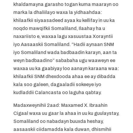
khaldamayna garasho togan kuma maarayn oo
marka la dhaliilayo waxa la yidhaahdaa:
khilaafkii siyaasadeed ayaa ku kellifay in uu ka
noqdo mawqifkii Somaliland, Ilaahay ha u
naxariisto e, waxaa lagu xasuustaa Xorayntii
iyo Aasaaskii Somaliland. “Hadii aynaan SNM
iyo Somaliland wada badbaadin karayn, aan ta
weyn badbaadino” sababaha ugu waaweyn ee
waxaa uu ka gaabiyay loo aanayn karaana waa:
khilaafkii SNM dhexdooda ahaa ee ay dibadda
kala soo galeen, dagaaladii sokeeye iyo
kudladdii Calancasta oo laguha qabtay.
Madaxweynihii 2aad: Maxamed X. Ibraahin
Cigaal waxa uu gaar la ahaa in uu ku guulaystay,
Somaliland oo nabadayn buuxda heshay,
aasaaskii ciidamadda kala duwan, dhismihii