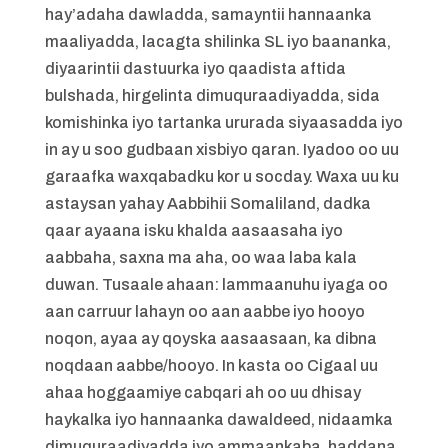
hay’adaha dawladda, samayntii hannaanka
maaliyadda, lacagta shilinka SL iyo baananka,
diyaarintii dastuurka iyo qaadista aftida
bulshada, hirgelinta dimuquraadiyadda, sida
komishinka iyo tartanka ururada siyaasadda iyo
in ay u soo gudbaan xisbiyo qaran. Iyadoo oo uu
garaafka waxqabadku kor u socday. Waxa uu ku
astaysan yahay Aabbihii Somaliland, dadka
qaar ayaana isku khalda aasaasaha iyo
aabbaha, saxna ma aha, oo waa laba kala
duwan. Tusaale ahaan: lammaanuhu iyaga oo
aan carruur lahayn oo aan aabbe iyo hooyo
noqon, ayaa ay qoyska aasaasaan, ka dibna
noqdaan aabbe/hooyo. In kasta oo Cigaal uu
ahaa hoggaamiye cabqari ah oo uu dhisay
haykalka iyo hannaanka dawaldeed, nidaamka
dimuquraadiyadda iyo ammaankaba, haddana