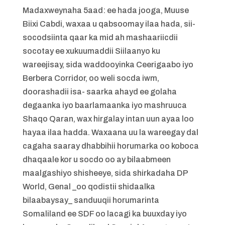
Madaxweynaha 5aad: ee hada jooga, Muuse
Biixi Cabdi, waxaa u qabsoomay ilaa hada, sii-
socodsiinta qaar ka mid ah mashaariicdii
socotay ee xukuumaddii Siilaanyo ku
wareejisay, sida waddooyinka Ceerigaabo iyo
Berbera Corridor, oo weli socda iwm,
doorashadii isa- saarka ahayd ee golaha
degaanka iyo baarlamaanka iyo mashruuca
Shaqo Qaran, wax hirgalay intan uun ayaa loo
hayaa ilaa hadda. Waxaana uu la wareegay dal
cagaha saaray dhabbihii horumarka oo koboca
dhaqaale kor u socdo oo ay bilaabmeen
maalgashiyo shisheeye, sida shirkadaha DP
World, Genal _oo qodistii shidaalka
bilaabaysay_ sanduuqii horumarinta
Somaliland ee SDF oo lacagi ka buuxday iyo