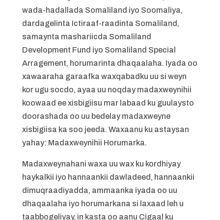
wada-hadallada Somaliland iyo Soomaliya,
dardagelinta Ictiraaf-raadinta Somaliland,
samaynta mashariicda Somaliland
Development Fund iyo Somaliland Special
Arragement, horumarinta dhaqaalaha. Iyada oo
xawaaraha garaafka waxqabadku uu si weyn
kor ugu socdo, ayaa uu noqday madaxweynihii
koowaad ee xisbigiisu mar labaad ku guulaysto
doorashada oo uu bedelay madaxweyne
xisbigiisa ka soo jeeda. Waxaanu ku astaysan
yahay: Madaxweynihii Horumarka.
Madaxweynahani waxa uu wax ku kordhiyay
haykalkii iyo hannaankii dawladeed, hannaankii
dimuqraadiyadda, ammaanka iyada oo uu
dhaqaalaha iyo horumarkana si laxaad leh u
taabbogeliyay, in kasta oo aanu Cigaal ku