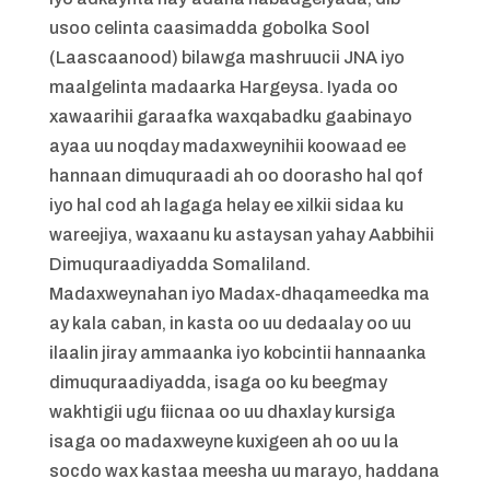
usoo celinta caasimadda gobolka Sool
(Laascaanood) bilawga mashruucii JNA iyo
maalgelinta madaarka Hargeysa. Iyada oo
xawaarihii garaafka waxqabadku gaabinayo
ayaa uu noqday madaxweynihii koowaad ee
hannaan dimuquraadi ah oo doorasho hal qof
iyo hal cod ah lagaga helay ee xilkii sidaa ku
wareejiya, waxaanu ku astaysan yahay Aabbihii
Dimuquraadiyadda Somaliland.
Madaxweynahan iyo Madax-dhaqameedka ma
ay kala caban, in kasta oo uu dedaalay oo uu
ilaalin jiray ammaanka iyo kobcintii hannaanka
dimuquraadiyadda, isaga oo ku beegmay
wakhtigii ugu fiicnaa oo uu dhaxlay kursiga
isaga oo madaxweyne kuxigeen ah oo uu la
socdo wax kastaa meesha uu marayo, haddana