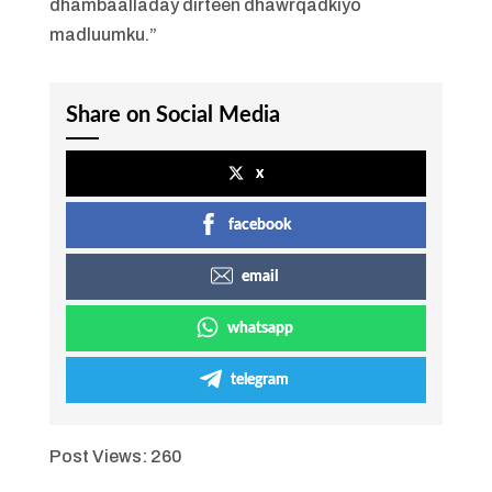
dhambaalladay dirteen dhawrqadkiyo
madluumku.”
Share on Social Media
x
facebook
email
whatsapp
telegram
Post Views:
260