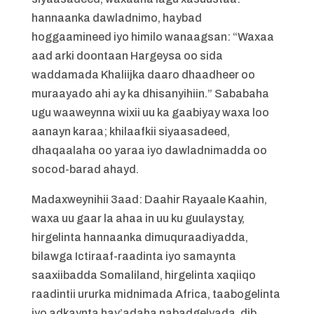
hannaanka dawladnimo, haybad
hoggaamineed iyo himilo wanaagsan: “Waxaa
aad arki doontaan Hargeysa oo sida
waddamada Khaliijka daaro dhaadheer oo
muraayado ahi ay ka dhisanyihiin.” Sababaha
ugu waaweynna wixii uu ka gaabiyay waxa loo
aanayn karaa; khilaafkii siyaasadeed,
dhaqaalaha oo yaraa iyo dawladnimadda oo
socod-barad ahayd.
Madaxweynihii 3aad: Daahir Rayaale Kaahin,
waxa uu gaar la ahaa in uu ku guulaystay,
hirgelinta hannaanka dimuquraadiyadda,
bilawga Ictiraaf-raadinta iyo samaynta
saaxiibadda Somaliland, hirgelinta xaqiiqo
raadintii ururka midnimada Africa, taabogelinta
iyo adkaynta hay’adaha nabadgelyada, dib