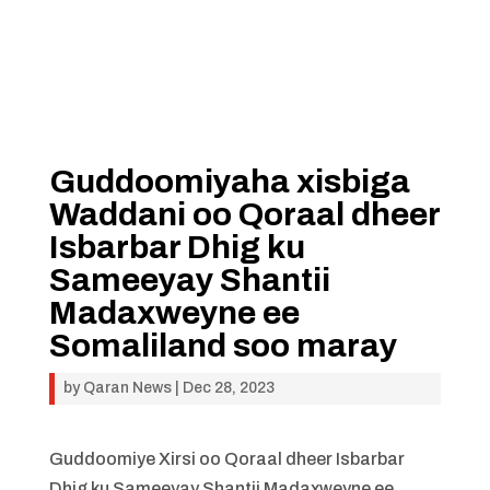
Guddoomiyaha xisbiga
Waddani oo Qoraal dheer
Isbarbar Dhig ku
Sameeyay Shantii
Madaxweyne ee
Somaliland soo maray
by
Qaran News
|
Dec 28, 2023
Guddoomiye Xirsi oo Qoraal dheer Isbarbar
Dhig ku Sameeyay Shantii Madaxweyne ee