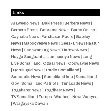
Links
Araweelo News
|
Baki Press
|
Berbera News
|
Berbera Press
|
Boorama News
|
Burco Online
|
Caynaba News
|
Farshaxan Foore
|
Gabiley
News
|
Gabooyelive News
|
Geeska New
|
Haatuf
News
|
Hadhwanaag News
|
HarowoNews
|
Hoyga Suugaanta
|
Jamhuuriya News
|
Long
Live Somaliland
|
Ogaal News
|
Oodwayne News
|
Qorulugud News
|
Radio Somaliland
|
Samotalis News
|
Somaliland Info
|
Somaliland
Gov
|
Somaliland Patriots
|
Timacade News
|
Togaherer News
|
Togdheer News
|
TVSomaliland Europe
|
Waaheen NewsWaayeel
|
Wargayska Dawan