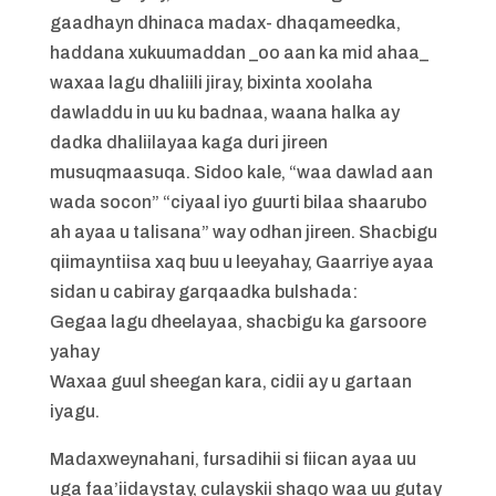
gaadhayn dhinaca madax- dhaqameedka,
haddana xukuumaddan _oo aan ka mid ahaa_
waxaa lagu dhaliili jiray, bixinta xoolaha
dawladdu in uu ku badnaa, waana halka ay
dadka dhaliilayaa kaga duri jireen
musuqmaasuqa. Sidoo kale, “waa dawlad aan
wada socon” “ciyaal iyo guurti bilaa shaarubo
ah ayaa u talisana” way odhan jireen. Shacbigu
qiimayntiisa xaq buu u leeyahay, Gaarriye ayaa
sidan u cabiray garqaadka bulshada:
Gegaa lagu dheelayaa, shacbigu ka garsoore
yahay
Waxaa guul sheegan kara, cidii ay u gartaan
iyagu.
Madaxweynahani, fursadihii si fiican ayaa uu
uga faa’iidaystay, culayskii shaqo waa uu gutay