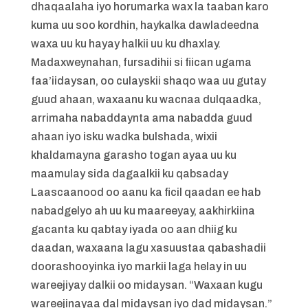
dhaqaalaha iyo horumarka wax la taaban karo
kuma uu soo kordhin, haykalka dawladeedna
waxa uu ku hayay halkii uu ku dhaxlay.
Madaxweynahan, fursadihii si fiican ugama
faa’iidaysan, oo culayskii shaqo waa uu gutay
guud ahaan, waxaanu ku wacnaa dulqaadka,
arrimaha nabaddaynta ama nabadda guud
ahaan iyo isku wadka bulshada, wixii
khaldamayna garasho togan ayaa uu ku
maamulay sida dagaalkii ku qabsaday
Laascaanood oo aanu ka ficil qaadan ee hab
nabadgelyo ah uu ku maareeyay, aakhirkiina
gacanta ku qabtay iyada oo aan dhiig ku
daadan, waxaana lagu xasuustaa qabashadii
doorashooyinka iyo markii laga helay in uu
wareejiyay dalkii oo midaysan. “Waxaan kugu
wareejinayaa dal midaysan iyo dad midaysan.”