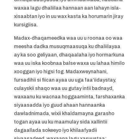
waxaa lagu dhaliilaa hannaan aan lahayn isla-
xisaabtan iyo in uu wax kasta ka horumarin jiray
kursigiisa.
Madax-dhaqameedka waa uu u roonaa oo waa
meesha dadka musuqmaasuqa ku dhaliilayaa
ay ka soo geliyaan, dhaqaalaha iyo hormarkuna
waa uu iska koobnaa balse waxa uu lahaa himilo
xooggan iyo higsi fog. Madaxweynahani,
fursadihii si fiican ayaa uu uga faa’iidaystay,
culayskii shaqo waa uu gutay intii badnayd,
waxaanu ku wacnaa hoggaaminta, farshaxanka
siyaasadda iyo guud ahaan hannaanka
dawladnimada, wixii khaldamayna garasho
togan ayaa uu ku maamulay sida xallintii
dagaallada sokeeyo iyo khilaafyadii
siyaasadeed, waxaana lagu xasuustaa: