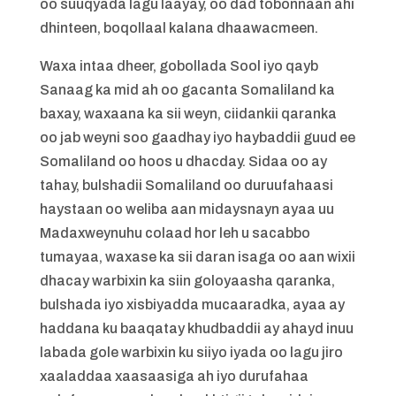
oo suuqyada lagu laayay, oo dad tobonnaan ahi
dhinteen, boqollaal kalana dhaawacmeen.
Waxa intaa dheer, gobollada Sool iyo qayb
Sanaag ka mid ah oo gacanta Somaliland ka
baxay, waxaana ka sii weyn, ciidankii qaranka
oo jab weyni soo gaadhay iyo haybaddii guud ee
Somaliland oo hoos u dhacday. Sidaa oo ay
tahay, bulshadii Somaliland oo duruufahaasi
haystaan oo weliba aan midaysnayn ayaa uu
Madaxweynuhu colaad hor leh u sacabbo
tumayaa, waxase ka sii daran isaga oo aan wixii
dhacay warbixin ka siin goloyaasha qaranka,
bulshada iyo xisbiyadda mucaaradka, ayaa ay
haddana ku baaqatay khudbaddii ay ahayd inuu
labada gole warbixin ku siiyo iyada oo lagu jiro
xaaladdaa xaasaasiga ah iyo durufahaa