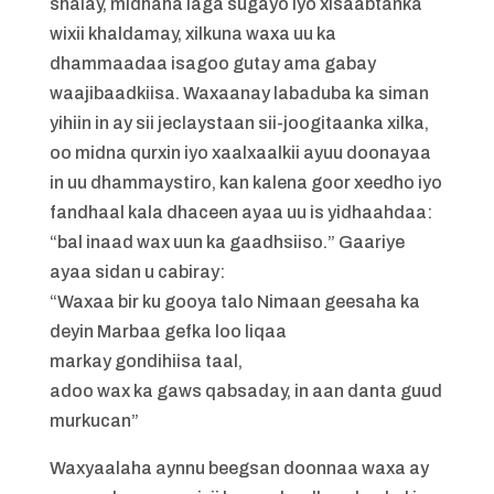
shalay, midhaha laga sugayo iyo xisaabtanka
wixii khaldamay, xilkuna waxa uu ka
dhammaadaa isagoo gutay ama gabay
waajibaadkiisa. Waxaanay labaduba ka siman
yihiin in ay sii jeclaystaan sii-joogitaanka xilka,
oo midna qurxin iyo xaalxaalkii ayuu doonayaa
in uu dhammaystiro, kan kalena goor xeedho iyo
fandhaal kala dhaceen ayaa uu is yidhaahdaa:
“bal inaad wax uun ka gaadhsiiso.” Gaariye
ayaa sidan u cabiray:
“Waxaa bir ku gooya talo Nimaan geesaha ka
deyin Marbaa gefka loo liqaa
markay gondihiisa taal,
adoo wax ka gaws qabsaday, in aan danta guud
murkucan”
Waxyaalaha aynnu beegsan doonnaa waxa ay