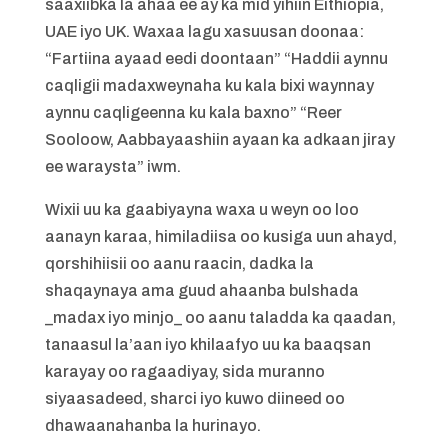
saaxiibka la ahaa ee ay ka mid yihiin Eithiopia,
UAE iyo UK. Waxaa lagu xasuusan doonaa:
“Fartiina ayaad eedi doontaan” “Haddii aynnu
caqligii madaxweynaha ku kala bixi waynnay
aynnu caqligeenna ku kala baxno” “Reer
Sooloow, Aabbayaashiin ayaan ka adkaan jiray
ee waraysta” iwm.
Wixii uu ka gaabiyayna waxa u weyn oo loo
aanayn karaa, himiladiisa oo kusiga uun ahayd,
qorshihiisii oo aanu raacin, dadka la
shaqaynaya ama guud ahaanba bulshada
_madax iyo minjo_ oo aanu taladda ka qaadan,
tanaasul la’aan iyo khilaafyo uu ka baaqsan
karayay oo ragaadiyay, sida muranno
siyaasadeed, sharci iyo kuwo diineed oo
dhawaanahanba la hurinayo.