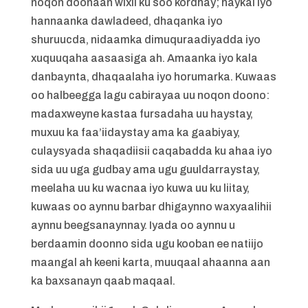
noqon doonaan wixii ku soo kordhay; haykal iyo
hannaanka dawladeed, dhaqanka iyo
shuruucda, nidaamka dimuquraadiyadda iyo
xuquuqaha aasaasiga ah. Amaanka iyo kala
danbaynta, dhaqaalaha iyo horumarka. Kuwaas
oo halbeegga lagu cabirayaa uu noqon doono:
madaxweyne kastaa fursadaha uu haystay,
muxuu ka faa’iidaystay ama ka gaabiyay,
culaysyada shaqadiisii caqabadda ku ahaa iyo
sida uu uga gudbay ama ugu guuldarraystay,
meelaha uu ku wacnaa iyo kuwa uu ku liitay,
kuwaas oo aynnu barbar dhigaynno waxyaalihii
aynnu beegsanaynnay. Iyada oo aynnu u
berdaamin doonno sida ugu kooban ee natiijo
maangal ah keeni karta, muuqaal ahaanna aan
ka baxsanayn qaab maqaal.