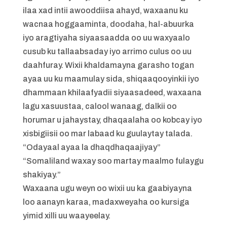
ilaa xad intii awooddiisa ahayd, waxaanu ku
wacnaa hoggaaminta, doodaha, hal-abuurka
iyo aragtiyaha siyaasaadda oo uu waxyaalo
cusub ku tallaabsaday iyo arrimo culus oo uu
daahfuray. Wixii khaldamayna garasho togan
ayaa uu ku maamulay sida, shiqaaqooyinkii iyo
dhammaan khilaafyadii siyaasadeed, waxaana
lagu xasuustaa, calool wanaag, dalkii oo
horumar u jahaystay, dhaqaalaha oo kobcay iyo
xisbigiisii oo mar labaad ku guulaytay talada.
“Odayaal ayaa la dhaqdhaqaajiyay”
“Somaliland waxay soo martay maalmo fulaygu
shakiyay.”
Waxaana ugu weyn oo wixii uu ka gaabiyayna
loo aanayn karaa, madaxweyaha oo kursiga
yimid xilli uu waayeelay.