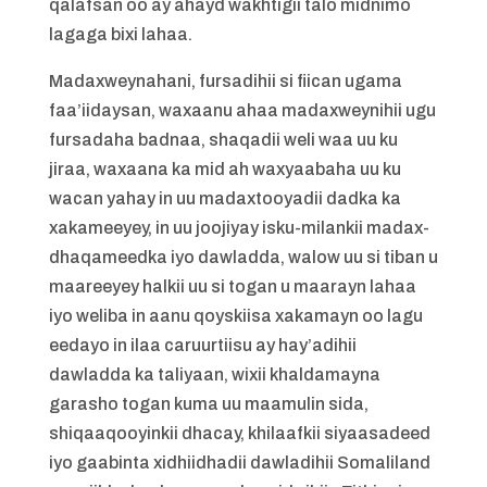
qalafsan oo ay ahayd wakhtigii talo midnimo
lagaga bixi lahaa.
Madaxweynahani, fursadihii si fiican ugama
faa’iidaysan, waxaanu ahaa madaxweynihii ugu
fursadaha badnaa, shaqadii weli waa uu ku
jiraa, waxaana ka mid ah waxyaabaha uu ku
wacan yahay in uu madaxtooyadii dadka ka
xakameeyey, in uu joojiyay isku-milankii madax-
dhaqameedka iyo dawladda, walow uu si tiban u
maareeyey halkii uu si togan u maarayn lahaa
iyo weliba in aanu qoyskiisa xakamayn oo lagu
eedayo in ilaa caruurtiisu ay hay’adihii
dawladda ka taliyaan, wixii khaldamayna
garasho togan kuma uu maamulin sida,
shiqaaqooyinkii dhacay, khilaafkii siyaasadeed
iyo gaabinta xidhiidhadii dawladihii Somaliland