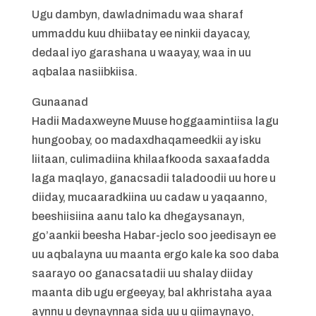
Ugu dambyn, dawladnimadu waa sharaf
ummaddu kuu dhiibatay ee ninkii dayacay,
dedaal iyo garashana u waayay, waa in uu
aqbalaa nasiibkiisa.
Gunaanad
Hadii Madaxweyne Muuse hoggaamintiisa lagu
hungoobay, oo madaxdhaqameedkii ay isku
liitaan, culimadiina khilaafkooda saxaafadda
laga maqlayo, ganacsadii taladoodii uu hore u
diiday, mucaaradkiina uu cadaw u yaqaanno,
beeshiisiina aanu talo ka dhegaysanayn,
go’aankii beesha Habar-jeclo soo jeedisayn ee
uu aqbalayna uu maanta ergo kale ka soo daba
saarayo oo ganacsatadii uu shalay diiday
maanta dib ugu ergeeyay, bal akhristaha ayaa
aynnu u deynaynnaa sida uu u qiimaynayo,