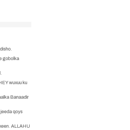
disho.
e gobolka
.
AHEY wuxuu ku
aalka Banaadir
 jeeda qoys
bakeen. ALLAHU