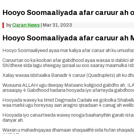
Hooyo Soomaaliyada afar caruur ah
by
Qaran News
|
Mar 31, 2023
Hooyo Soomaaliyada afar caruur ah
Hooyo Soomaaliyeed ayaa mar kaliya afar caruur ah ku umusha
Caruurtan oo ka kooban afar gabdhood ayaa waxaa si dabiici 
Sh/dhexe sida lagu sheegay qoraal uu soo saaray maamulka Isb
Xalay waxaa isbitaalka Banadir 4 caruur (Quadruplets) ah k
Wuxuuna ALLAH ugu deeqay Mataano kuligood gabdho ah, ILA
arsaaqay 4 Gabdhood hadana hooyada iyo afarteyda gabdho
Hooyada waxey ka timid Degmada Cadale ee gobolka Shabellada 
waa markii ugu horeysay aan aragno qisadaan 4 canug ah weliba 
Hooyada iyo caruurteeda waxey nooga baahanyihiin garab ista
danyar ah.
Waxan u mahadnqayaa dhamaan shaqaalihii sida hufan shaqa