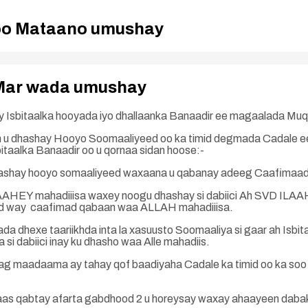
 oo Mataano umushay
 Mar wada umushay
y Isbitaalka hooyada iyo dhallaanka Banaadir ee magaalada Muq
ah u dhashay Hooyo Soomaaliyeed oo ka timid degmada Cadale e
itaalka Banaadir oo u qornaa sidan hoose:-
u dhashay hooyo somaaliyeed waxaana u qabanay adeeg Caafimaad
AHEY mahadiiisa waxey noogu dhashay si dabiici Ah SVD ILA
od way caafimad qabaan waa ALLAH mahadiiisa.
dhexe taariikhda inta la xasuusto Soomaaliya si gaar ah Isbit
si dabiici inay ku dhasho waa Alle mahadiis.
ag maadaama ay tahay qof baadiyaha Cadale ka timid oo ka soo
daas qabtay afarta gabdhood 2 u horeysay waxay ahaayeen da