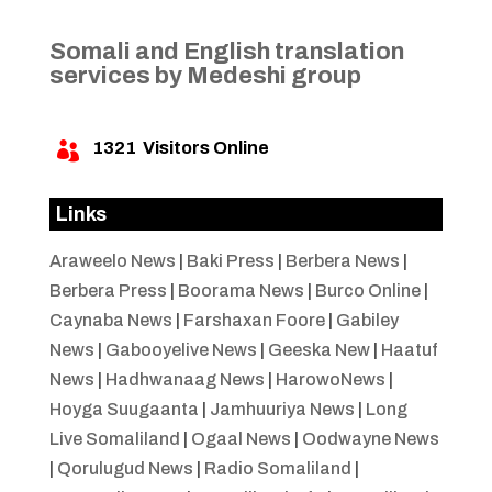
Somali and English translation
services by Medeshi group
1321
Visitors Online

Links
Araweelo News
|
Baki Press
|
Berbera News
|
Berbera Press
|
Boorama News
|
Burco Online
|
Caynaba News
|
Farshaxan Foore
|
Gabiley
News
|
Gabooyelive News
|
Geeska New
|
Haatuf
News
|
Hadhwanaag News
|
HarowoNews
|
Hoyga Suugaanta
|
Jamhuuriya News
|
Long
Live Somaliland
|
Ogaal News
|
Oodwayne News
|
Qorulugud News
|
Radio Somaliland
|