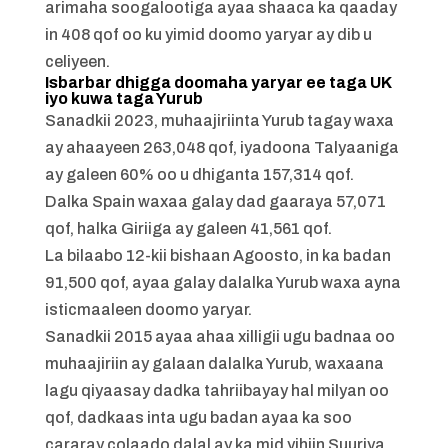
arimaha soogalootiga ayaa shaaca ka qaaday
in 408 qof oo ku yimid doomo yaryar ay dib u
celiyeen.
Isbarbar dhigga doomaha yaryar ee taga UK
iyo kuwa taga Yurub
Sanadkii 2023, muhaajiriinta Yurub tagay waxa
ay ahaayeen 263,048 qof, iyadoona Talyaaniga
ay galeen 60% oo u dhiganta 157,314 qof.
Dalka Spain waxaa galay dad gaaraya 57,071
qof, halka Giriiga ay galeen 41,561 qof.
La bilaabo 12-kii bishaan Agoosto, in ka badan
91,500 qof, ayaa galay dalalka Yurub waxa ayna
isticmaaleen doomo yaryar.
Sanadkii 2015 ayaa ahaa xilligii ugu badnaa oo
muhaajiriin ay galaan dalalka Yurub, waxaana
lagu qiyaasay dadka tahriibayay hal milyan oo
qof, dadkaas inta ugu badan ayaa ka soo
cararay colaado dalal ay ka mid yihiin Suuriya.