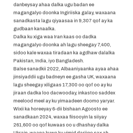
danbeysay ahaa dalka ugu badan ee
magangalyo doonka Ingiriiska galay, waxaana
sanadkasta lagu qiyaasaa in 9,307 qof ay ka
gudbaan kanaalka.
Dalka ku xiga waa Iran kaas oo dadka
magangalyo doonka ah lagu sheegay 7,400,
sidoo kale waxaa tiradaan ka agdhaw dalalka
Pakistan, India, iyo Bangladesh.
Balse sanadkii 2022, Albaaniyaanka ayaa ahaa
jinsiyaddii ugu badneyn ee gasha UK, waxaana
lagu sheegay xiligaas 17,300 oo qof oo ay ku
jiraan dadka loo dacwooday, inkastoo saddex
meelood meel ay ku yimaadeen doomo yaryar.
Wixii ka horeeyay 6-dii bishaan Agoosto ee
sanadkaan 2024, waxaa fiisooyin la siiyay
261,600 oo qof kuwaas oo u dhashay dalka
Ukrain, waana kuwo ku yimid dariiqo sax ah,