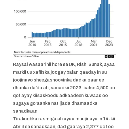
Raysal wasaarihii hore ee UK, Rishi Sunak, ayaa
markii uu xafiiska joogay balan qaaday in uu
joojinayo sheegashooyinka dadka qaar ee
dhanka da’da ah, sanadkii 2023, balse 4,500 oo
qof ayay kiisaskoodu adkaadeen kuwaas oo
sugaya go’aanka natiijada dhamaadka
sanadkaan.
Tirakoobka rasmiga ah ayaa muujinaya in 14-kii
Abriil ee sanadkaan, dad gaaraya 2,377 qof oo