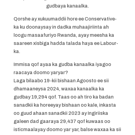
gudbaya kanaalka.
Qorshe ay xukuumaddii hore ee Conservative-
ka ku doonaysay in dadka muhaajiriinta ah
loogu masaafuriyo Rwanda, ayay meesha ka
saareen xisbiga hadda talada haya ee Labour-
ka.
Immisa qof ayaa ka gudba kanaalka iyagoo
raacaya doomo yaryar?
Laga bilaabo 19-kii bishaan Agoosto ee sii
dhamaaneysa 2024, waxaa kanaalka ka
gudbay 19,294 qof. Taas oo ah tiro ka badan
sanadkii ka horeeyay bishaan oo kale, inkasta
oo guud ahaan sanadkii 2023 ay Ingiriiska
galeen dad gaaraya 29,437 qof kuwaas oo
isticmaalayay doomo yar yar, balse waxaa ka sii