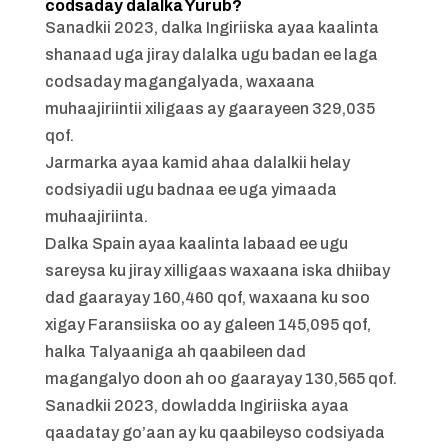
codsaday dalalka Yurub?
Sanadkii 2023, dalka Ingiriiska ayaa kaalinta
shanaad uga jiray dalalka ugu badan ee laga
codsaday magangalyada, waxaana
muhaajiriintii xiligaas ay gaarayeen 329,035
qof.
Jarmarka ayaa kamid ahaa dalalkii helay
codsiyadii ugu badnaa ee uga yimaada
muhaajiriinta.
Dalka Spain ayaa kaalinta labaad ee ugu
sareysa ku jiray xilligaas waxaana iska dhiibay
dad gaarayay 160,460 qof, waxaana ku soo
xigay Faransiiska oo ay galeen 145,095 qof,
halka Talyaaniga ah qaabileen dad
magangalyo doon ah oo gaarayay 130,565 qof.
Sanadkii 2023, dowladda Ingiriiska ayaa
qaadatay go’aan ay ku qaabileyso codsiyada