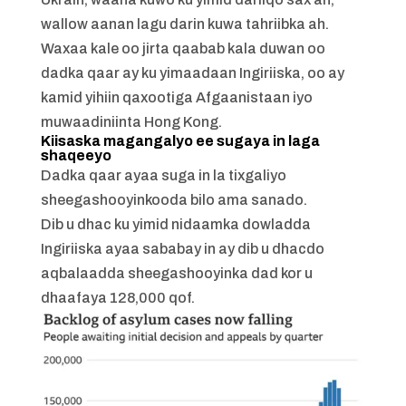
wallow aanan lagu darin kuwa tahriibka ah.
Waxaa kale oo jirta qaabab kala duwan oo
dadka qaar ay ku yimaadaan Ingiriiska, oo ay
kamid yihiin qaxootiga Afgaanistaan iyo
muwaadiniinta Hong Kong.
Kiisaska magangalyo ee sugaya in laga
shaqeeyo
Dadka qaar ayaa suga in la tixgaliyo
sheegashooyinkooda bilo ama sanado.
Dib u dhac ku yimid nidaamka dowladda
Ingiriiska ayaa sababay in ay dib u dhacdo
aqbalaadda sheegashooyinka dad kor u
dhaafaya 128,000 qof.