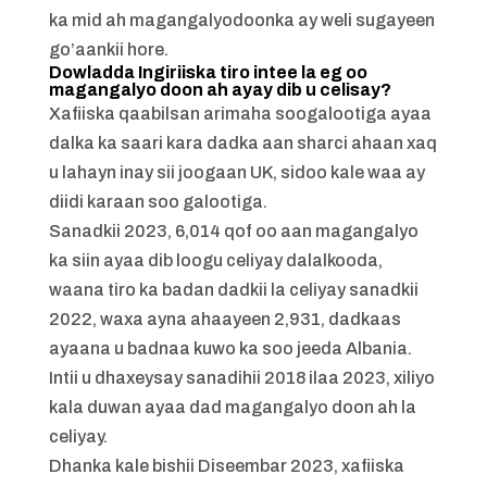
ka mid ah magangalyodoonka ay weli sugayeen
go’aankii hore.
Dowladda Ingiriiska tiro intee la eg oo
magangalyo doon ah ayay dib u celisay?
Xafiiska qaabilsan arimaha soogalootiga ayaa
dalka ka saari kara dadka aan sharci ahaan xaq
u lahayn inay sii joogaan UK, sidoo kale waa ay
diidi karaan soo galootiga.
Sanadkii 2023, 6,014 qof oo aan magangalyo
ka siin ayaa dib loogu celiyay dalalkooda,
waana tiro ka badan dadkii la celiyay sanadkii
2022, waxa ayna ahaayeen 2,931, dadkaas
ayaana u badnaa kuwo ka soo jeeda Albania.
Intii u dhaxeysay sanadihii 2018 ilaa 2023, xiliyo
kala duwan ayaa dad magangalyo doon ah la
celiyay.
Dhanka kale bishii Diseembar 2023, xafiiska