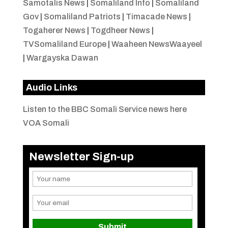
Samotalis News
|
Somaliland Info
|
Somaliland
Gov
|
Somaliland Patriots
|
Timacade News
|
Togaherer News
|
Togdheer News
|
TVSomaliland Europe
|
Waaheen NewsWaayeel
|
Wargayska Dawan
Audio Links
Listen to the BBC Somali Service news here
VOA Somali
Newsletter Sign-up