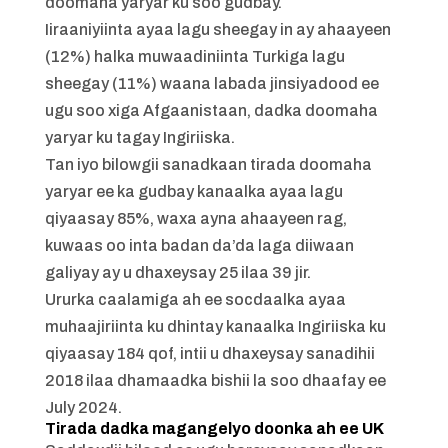
doomaha yaryar ku soo gudbay.
Iiraaniyiinta ayaa lagu sheegay in ay ahaayeen
(12%) halka muwaadiniinta Turkiga lagu
sheegay (11%) waana labada jinsiyadood ee
ugu soo xiga Afgaanistaan, dadka doomaha
yaryar ku tagay Ingiriiska.
Tan iyo bilowgii sanadkaan tirada doomaha
yaryar ee ka gudbay kanaalka ayaa lagu
qiyaasay 85%, waxa ayna ahaayeen rag,
kuwaas oo inta badan da’da laga diiwaan
galiyay ay u dhaxeysay 25 ilaa 39 jir.
Ururka caalamiga ah ee socdaalka ayaa
muhaajiriinta ku dhintay kanaalka Ingiriiska ku
qiyaasay 184 qof, intii u dhaxeysay sanadihii
2018 ilaa dhamaadka bishii la soo dhaafay ee
July 2024.
Tirada dadka magangelyo doonka ah ee UK