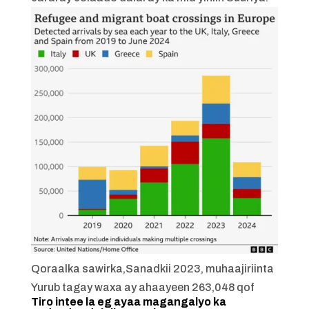
Qoraalka sawirka,
Sanadkii 2023, muhaajiriinta
Yurub tagay waxa ay ahaayeen 263,048 qof
Tiro intee la eg ayaa magangalyo ka