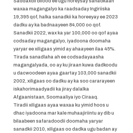
Saddaxdii bilood ee ugu horeysay sanadkaan
waxaa magangalyo ka raadsaday Ingiriiska
19,395 qof, halka sanadkii ka horeeyay ee 2023
dadku ay ka badnaayeen 84,000 oo qof.
Sanadkii 2022, wax ka yar 100,000 oo qof ayaa
codsaday magangalyo, iyadoona doomaha
yaryar ee xiligaas yimid ay ahaayeen ilaa 45%.
Tirada sanadlaha ah ee codsadayaasha
magangalyada, oo ay ku jiraan kuwa dadkoodu
u dacwoodeen ayaa gaartay 103,000 sanadkii
2002, xiligaas oo dadku ay ka soo cararayeen
iskahorimaadyadii ka jiray dalalka
Afgaanistaan, Soomaaliya iyo Ciraaq.
Tiradii xiligaas ayaa waxaa ku yimid hoos u
dhac iyadoona mar kale muhaajiriintu ay dib u
bilaabeen safaradoodii doomaha yaryar
sanadkii 2010, xiligaas oo dadka ugu badan ay