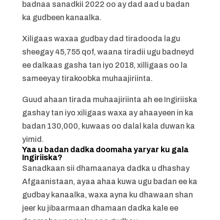
badnaa sanadkii 2022 oo ay dad aad u badan
ka gudbeen kanaalka.
Xiligaas waxaa gudbay dad tiradooda lagu
sheegay 45,755 qof, waana tiradii ugu badneyd
ee dalkaas gasha tan iyo 2018, xilligaas oo la
sameeyay tirakoobka muhaajiriinta.
Guud ahaan tirada muhaajiriinta ah ee Ingiriiska
gashay tan iyo xiligaas waxa ay ahaayeen in ka
badan 130,000, kuwaas oo dalal kala duwan ka
yimid.
Yaa u badan dadka doomaha yaryar ku gala
Ingiriiska?
Sanadkaan sii dhamaanaya dadka u dhashay
Afgaanistaan, ayaa ahaa kuwa ugu badan ee ka
gudbay kanaalka, waxa ayna ku dhawaan shan
jeer ku jibaarmaan dhamaan dadka kale ee