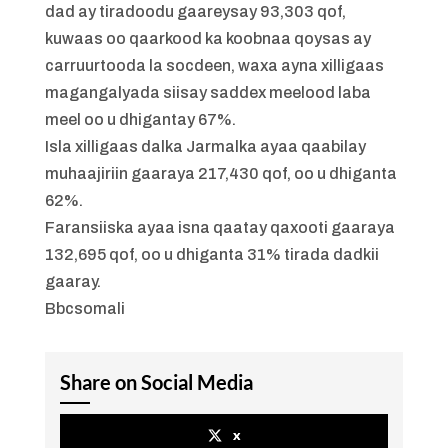
dad ay tiradoodu gaareysay 93,303 qof,
kuwaas oo qaarkood ka koobnaa qoysas ay
carruurtooda la socdeen, waxa ayna xilligaas
magangalyada siisay saddex meelood laba
meel oo u dhigantay 67%.
Isla xilligaas dalka Jarmalka ayaa qaabilay
muhaajiriin gaaraya 217,430 qof, oo u dhiganta
62%.
Faransiiska ayaa isna qaatay qaxooti gaaraya
132,695 qof, oo u dhiganta 31% tirada dadkii
gaaray.
Bbcsomali
Share on Social Media
x