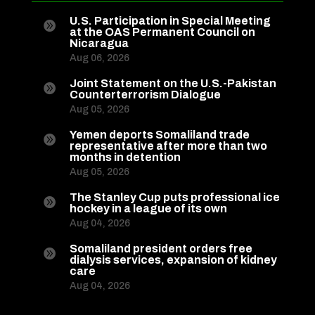
U.S. Participation in Special Meeting

at the OAS Permanent Council on
Nicaragua
Aug 06, 2026
Joint Statement on the U.S.-Pakistan

Counterterrorism Dialogue
Aug 05, 2026
Yemen deports Somaliland trade

representative after more than two
months in detention
Aug 05, 2026
The Stanley Cup puts professional ice

hockey in a league of its own
Aug 04, 2026
Somaliland president orders free

dialysis services, expansion of kidney
care
Aug 04, 2026