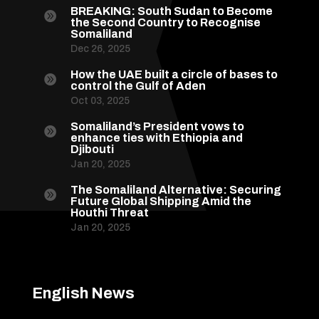
BREAKING: South Sudan to Become

the Second Country to Recognise
Somaliland
Dec 26, 2025
How the UAE built a circle of bases to

control the Gulf of Aden
Oct 03, 2025
Somaliland’s President vows to

enhance ties with Ethiopia and
Djibouti
Jan 20, 2025
The Somaliland Alternative: Securing

Future Global Shipping Amid the
Houthi Threat
Jan 20, 2025
English News