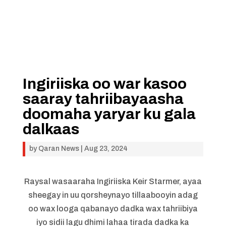
Ingiriiska oo war kasoo
saaray tahriibayaasha
doomaha yaryar ku gala
dalkaas
by
Qaran News
|
Aug 23, 2024
Raysal wasaaraha Ingiriiska Keir Starmer, ayaa
sheegay in uu qorsheynayo tillaabooyin adag
oo wax looga qabanayo dadka wax tahriibiya
iyo sidii lagu dhimi lahaa tirada dadka ka