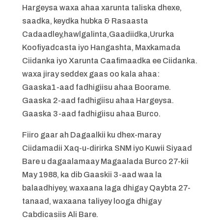
Hargeysa waxa ahaa xarunta taliska dhexe,
saadka, keydka hubka & Rasaasta
Cadaadley,hawlgalinta,Gaadiidka,Ururka
Koofiyadcasta iyo Hangashta, Maxkamada
Ciidanka iyo Xarunta Caafimaadka ee Ciidanka.
waxa jiray seddex gaas oo kala ahaa:
Gaaska1-aad fadhigiisu ahaa Boorame.
Gaaska 2-aad fadhigiisu ahaa Hargeysa.
Gaaska 3-aad fadhigiisu ahaa Burco.
Fiiro gaar ah Dagaalkii ku dhex-maray
Ciidamadii Xaq-u-dirirka SNM iyo Kuwii Siyaad
Bare u dagaalamaay Magaalada Burco 27-kii
May 1988, ka dib Gaaskii 3-aad waa la
balaadhiyey, waxaana laga dhigay Qaybta 27-
tanaad, waxaana taliyey looga dhigay
Cabdicasiis Ali Bare.