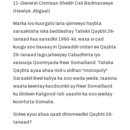
11-General Cismaan Sheikh Cali Badmaceeye
(Hawiye..Abgaal)
Marka loo kuurgalo lana qiimeeyo haybta
saraakiisha iska beddeshay Taliskii Qaybtii 26-
tanaad ilaa sanadkii 1960-kii, waxa si cad
kuugu soo baxaay in Quwaddii ciidan ee Qaybta
26-tanaad lagu jaheeyey Cabudhinta iyo
xasuuqa Qoomiyada Reer Somaliland. Taliska
Qaybta ayaa ahaa mid u xidhan *monopoly*
Saraakiil Beel kaliya ka soo wada jeeda, taasina
waata keentay kacdoonkii ay Reer Somaliland
ku diideen Kaligood-tali-yaashii ka soo jeeday
koonfurta Somalia.
Sidee ayuu ahaa qaab dhismeedkii Qaybtii 26-
tanaad?