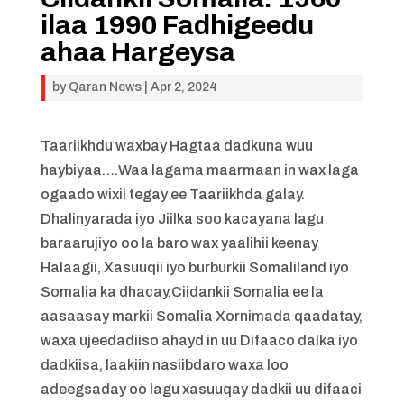
ilaa 1990 Fadhigeedu
ahaa Hargeysa
by
Qaran News
|
Apr 2, 2024
Taariikhdu waxbay Hagtaa dadkuna wuu
haybiyaa….Waa lagama maarmaan in wax laga
ogaado wixii tegay ee Taariikhda galay.
Dhalinyarada iyo Jiilka soo kacayana lagu
baraarujiyo oo la baro wax yaalihii keenay
Halaagii, Xasuuqii iyo burburkii Somaliland iyo
Somalia ka dhacay.Ciidankii Somalia ee la
aasaasay markii Somalia Xornimada qaadatay,
waxa ujeedadiiso ahayd in uu Difaaco dalka iyo
dadkiisa, laakiin nasiibdaro waxa loo
adeegsaday oo lagu xasuuqay dadkii uu difaaci