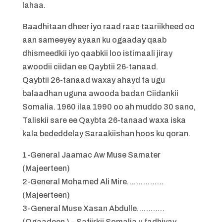
lahaa.
Baadhitaan dheer iyo raad raac taariikheed oo
aan sameeyey ayaan ku ogaaday qaab
dhismeedkii iyo qaabkii loo istimaali jiray
awoodii ciidan ee Qaybtii 26-tanaad.
Qaybtii 26-tanaad waxay ahayd ta ugu
balaadhan uguna awooda badan Ciidankii
Somalia. 1960 ilaa 1990 oo ah muddo 30 sano,
Taliskii sare ee Qaybta 26-tanaad waxa iska
kala bededdelay Saraakiishan hoos ku qoran.
1-General Jaamac Aw Muse Samater
(Majeerteen)
2-General Mohamed Ali Mire…………….
(Majeerteen)
3-General Muse Xasan Abdulle…………
(Ogaadeen ) – Safiirkii Somalia u fadhiyay