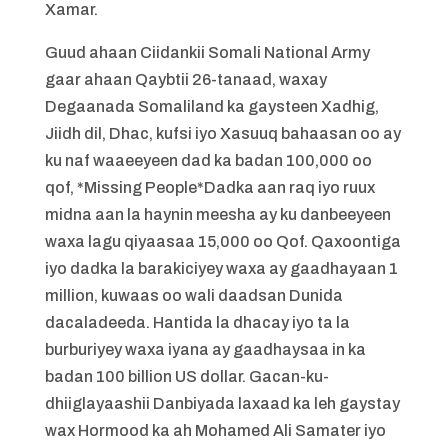
Xamar.
Guud ahaan Ciidankii Somali National Army
gaar ahaan Qaybtii 26-tanaad, waxay
Degaanada Somaliland ka gaysteen Xadhig,
Jiidh dil, Dhac, kufsi iyo Xasuuq bahaasan oo ay
ku naf waaeeyeen dad ka badan 100,000 oo
qof, *Missing People*Dadka aan raq iyo ruux
midna aan la haynin meesha ay ku danbeeyeen
waxa lagu qiyaasaa 15,000 oo Qof. Qaxoontiga
iyo dadka la barakiciyey waxa ay gaadhayaan 1
million, kuwaas oo wali daadsan Dunida
dacaladeeda. Hantida la dhacay iyo ta la
burburiyey waxa iyana ay gaadhaysaa in ka
badan 100 billion US dollar. Gacan-ku-
dhiiglayaashii Danbiyada laxaad ka leh gaystay
wax Hormood ka ah Mohamed Ali Samater iyo