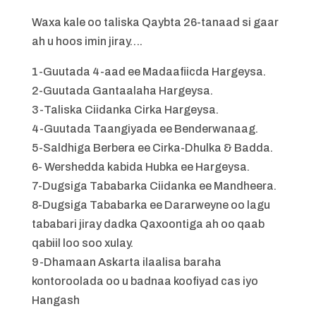
Waxa kale oo taliska Qaybta 26-tanaad si gaar
ah u hoos imin jiray….
1-Guutada 4-aad ee Madaafiicda Hargeysa.
2-Guutada Gantaalaha Hargeysa.
3-Taliska Ciidanka Cirka Hargeysa.
4-Guutada Taangiyada ee Benderwanaag.
5-Saldhiga Berbera ee Cirka-Dhulka & Badda.
6- Wershedda kabida Hubka ee Hargeysa.
7-Dugsiga Tababarka Ciidanka ee Mandheera.
8-Dugsiga Tababarka ee Dararweyne oo lagu
tababari jiray dadka Qaxoontiga ah oo qaab
qabiil loo soo xulay.
9-Dhamaan Askarta ilaalisa baraha
kontoroolada oo u badnaa koofiyad cas iyo
Hangash