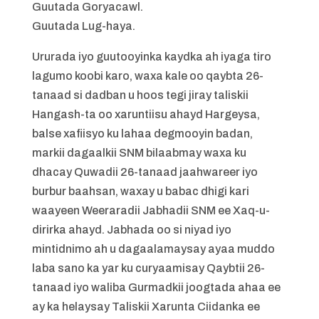
Guutada Goryacawl.
Guutada Lug-haya.
Ururada iyo guutooyinka kaydka ah iyaga tiro
lagumo koobi karo, waxa kale oo qaybta 26-
tanaad si dadban u hoos tegi jiray taliskii
Hangash-ta oo xaruntiisu ahayd Hargeysa,
balse xafiisyo ku lahaa degmooyin badan,
markii dagaalkii SNM bilaabmay waxa ku
dhacay Quwadii 26-tanaad jaahwareer iyo
burbur baahsan, waxay u babac dhigi kari
waayeen Weeraradii Jabhadii SNM ee Xaq-u-
dirirka ahayd. Jabhada oo si niyad iyo
mintidnimo ah u dagaalamaysay ayaa muddo
laba sano ka yar ku curyaamisay Qaybtii 26-
tanaad iyo waliba Gurmadkii joogtada ahaa ee
ay ka helaysay Taliskii Xarunta Ciidanka ee