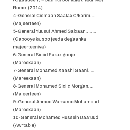
Rome. (2014)
4-General Cismaan Saalax C/karim….
(Majeerteen)
5-General Yuusuf Ahmed Salxaan……..
(Gabooye ka soo jeeda degaanka
majeerteeniya)
6-General Siciid Farax gooje…………….
(Mareexaan)
7-General Mohamed Xaashi Gaani…..
(Mareexaan)
8-General Mohamed Siciid Morgan…..
(Majeerteen)
9-General Ahmed Warsame Mohamoud…
(Mareexaan)
10-General Mohamed Hussein Daa’uud
(Awrtable)