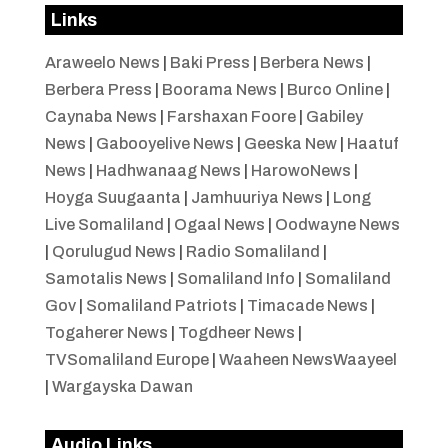
Links
Araweelo News
|
Baki Press
|
Berbera News
|
Berbera Press
|
Boorama News
|
Burco Online
|
Caynaba News
|
Farshaxan Foore
|
Gabiley
News
|
Gabooyelive News
|
Geeska New
|
Haatuf
News
|
Hadhwanaag News
|
HarowoNews
|
Hoyga Suugaanta
|
Jamhuuriya News
|
Long
Live Somaliland
|
Ogaal News
|
Oodwayne News
|
Qorulugud News
|
Radio Somaliland
|
Samotalis News
|
Somaliland Info
|
Somaliland
Gov
|
Somaliland Patriots
|
Timacade News
|
Togaherer News
|
Togdheer News
|
TVSomaliland Europe
|
Waaheen NewsWaayeel
|
Wargayska Dawan
Audio Links