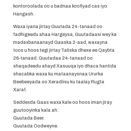
kontoroolada oo u badnaa koofiyad cas iyo
Hangash.
Waxa iyana jirtay Guutada 24-tanaad oo
fadhigeedu ahaa Hargeysa, Guutadaasi wey ka
madaxbanaanayd Gaaska 2-aad, waxayna
toos u hoos tegi jirtay Taliska dhexe ee Qaybta
26-tanaad. Guutadaa 24-tanaad oo
shaqadeedu ahayd Xasuuqa iyo dhaca hantida
shacabka waxa ku mataanaysnaa Ururka
Beebeeyada oo Xeradiisu ku taalay Rugta
Xaraf.
Seddexda Gaas waxa kale oo hoos iman jiray
guutooyinka kala ah:
Guutada Beer.
Guutada Oodweyne.