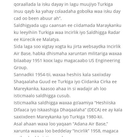
qoraallada la isku dayay in lagu muujiyo Turkiga
inuu qayb ka yahay colaadaha gobolka waa isku day
cad oo been abuur ah”.
Saldhigyada ugu caansan ee ciidamada Maraykanku
ku leeyihiin Turkiga waa Incirlik iyo Saldhigga Radar
ee Kürecik ee Malatya.
Sida laga soo xigtay xogta ku jirta websaydka Incirlik
Air Base, habka dhismaha xaruntan militariga waxaa
bilaabay 1951 koox lagu magacaabo US Engineering
Group.
Sannadkii 1954-tii, waxaa heshiis kala saxiixday
Shaqaalaha Guud ee Turkiga iyo Ciidanka Cirka ee
Mareykanka, kaasoo ahaa in si wadajir ah loo
isticmaalo saldhigga cusub.
Isticmaalka saldhigga waxaa go’aamiya “Heshiiska
Difaaca iyo Iskaashiga Dhaqaalaha” (DECA) ee ay kala
saxiixdeen Mareykanka iyo Turkiga 1980-kii.
Asal ahaan waxa loo yaqaan “Adana Air Base,”
xarunta waxaa loo beddelay “Incirlik” 1958, magaca