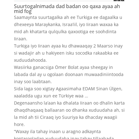
Suurtogalnimada dad badan oo qaxa ayaa ah
mid fog
Saamaynta suurtagalka ah ee Turkiga ee dagaalka u
dhexeeya Maraykanka, Israa’iil, iyo Iiraan waxaa ka
mid ah khatarta qulqulka qaxootiga ee soohdinta
Iiraan.
Turkiga iyo Iiraan ayaa ku dhawaaqay 2 Maarso inay
si wadajir ah u hakiyeen isku socodka rakaabka ee
xuduudahooda.
Wasiirka ganacsiga Ömer Bolat ayaa sheegay in
labada dal ay u ogolaan doonaan muwaadiniintooda
inay soo laabtaan.
Sida laga soo xigtay Agaasimaha EDAM Sinan Ülgen,
xaaladda ugu xun ee Türkiye waa …
Degenaansho la’aan ka dhalata Iiraan oo dhalin karta
dhaqdhaqaaq ballaaran oo dhanka xuduudaha ah, si
la mid ah tii Ciraaq iyo Suuriya ka dhacday waagii
hore.
“Waxay ila tahay inaan u aragno adkaynta
kontarooladan xuduudaha inay tahay tillaabada