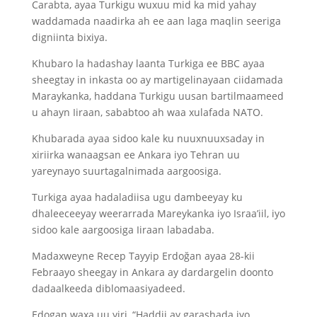
Carabta, ayaa Turkigu wuxuu mid ka mid yahay
waddamada naadirka ah ee aan laga maqlin seeriga
digniinta bixiya.
Khubaro la hadashay laanta Turkiga ee BBC ayaa
sheegtay in inkasta oo ay martigelinayaan ciidamada
Maraykanka, haddana Turkigu uusan bartilmaameed
u ahayn Iiraan, sababtoo ah waa xulafada NATO.
Khubarada ayaa sidoo kale ku nuuxnuuxsaday in
xiriirka wanaagsan ee Ankara iyo Tehran uu
yareynayo suurtagalnimada aargoosiga.
Turkiga ayaa hadaladiisa ugu dambeeyay ku
dhaleeceeyay weerarrada Mareykanka iyo Israa’iil, iyo
sidoo kale aargoosiga Iiraan labadaba.
Madaxweyne Recep Tayyip Erdoğan ayaa 28-kii
Febraayo sheegay in Ankara ay dardargelin doonto
dadaalkeeda diblomaasiyadeed.
Edogan waxa uu yiri, “Haddii ay garashada iyo