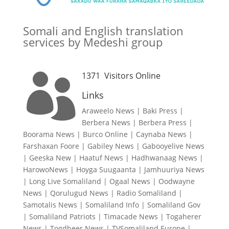
Somali and English translation
services by Medeshi group
1371
Visitors Online

Links
Araweelo News
|
Baki Press
|
Berbera News
|
Berbera Press
|
Boorama News
|
Burco Online
|
Caynaba News
|
Farshaxan Foore
|
Gabiley News
|
Gabooyelive News
|
Geeska New
|
Haatuf News
|
Hadhwanaag News
|
HarowoNews
|
Hoyga Suugaanta
|
Jamhuuriya News
|
Long Live Somaliland
|
Ogaal News
|
Oodwayne
News
|
Qorulugud News
|
Radio Somaliland
|
Samotalis News
|
Somaliland Info
|
Somaliland Gov
|
Somaliland Patriots
|
Timacade News
|
Togaherer
News
|
Togdheer News
|
TVSomaliland Europe
|