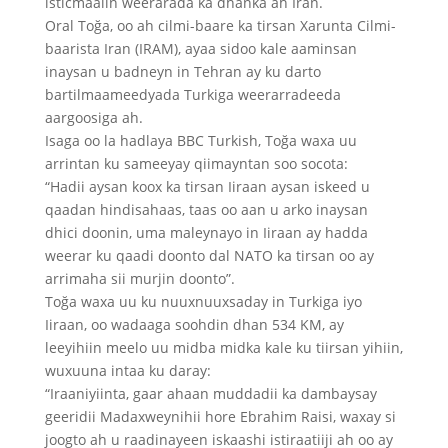
isticmaalin weerarada ka dhanka ah Iran.
Oral Toğa, oo ah cilmi-baare ka tirsan Xarunta Cilmi-
baarista Iran (IRAM), ayaa sidoo kale aaminsan
inaysan u badneyn in Tehran ay ku darto
bartilmaameedyada Turkiga weerarradeeda
aargoosiga ah.
Isaga oo la hadlaya BBC Turkish, Toğa waxa uu
arrintan ku sameeyay qiimayntan soo socota:
“Hadii aysan koox ka tirsan Iiraan aysan iskeed u
qaadan hindisahaas, taas oo aan u arko inaysan
dhici doonin, uma maleynayo in Iiraan ay hadda
weerar ku qaadi doonto dal NATO ka tirsan oo ay
arrimaha sii murjin doonto”.
Toğa waxa uu ku nuuxnuuxsaday in Turkiga iyo
Iiraan, oo wadaaga soohdin dhan 534 KM, ay
leeyihiin meelo uu midba midka kale ku tiirsan yihiin,
wuxuuna intaa ku daray:
“Iraaniyiinta, gaar ahaan muddadii ka dambaysay
geeridii Madaxweynihii hore Ebrahim Raisi, waxay si
joogto ah u raadinayeen iskaashi istiraatiiji ah oo ay