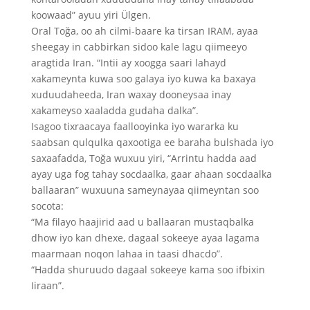
koowaad” ayuu yiri Ülgen.
Oral Toğa, oo ah cilmi-baare ka tirsan IRAM, ayaa
sheegay in cabbirkan sidoo kale lagu qiimeeyo
aragtida Iran. “Intii ay xoogga saari lahayd
xakameynta kuwa soo galaya iyo kuwa ka baxaya
xuduudaheeda, Iran waxay dooneysaa inay
xakameyso xaaladda gudaha dalka”.
Isagoo tixraacaya faallooyinka iyo wararka ku
saabsan qulqulka qaxootiga ee baraha bulshada iyo
saxaafadda, Toğa wuxuu yiri, “Arrintu hadda aad
ayay uga fog tahay socdaalka, gaar ahaan socdaalka
ballaaran” wuxuuna sameynayaa qiimeyntan soo
socota:
“Ma filayo haajirid aad u ballaaran mustaqbalka
dhow iyo kan dhexe, dagaal sokeeye ayaa lagama
maarmaan noqon lahaa in taasi dhacdo”.
“Hadda shuruudo dagaal sokeeye kama soo ifbixin
Iiraan”.