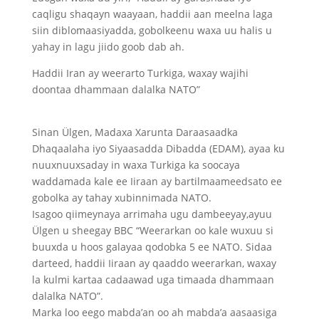
caqligu shaqayn waayaan, haddii aan meelna laga
siin diblomaasiyadda, gobolkeenu waxa uu halis u
yahay in lagu jiido goob dab ah.
Haddii Iran ay weerarto Turkiga, waxay wajihi
doontaa dhammaan dalalka NATO”
Sinan Ülgen, Madaxa Xarunta Daraasaadka
Dhaqaalaha iyo Siyaasadda Dibadda (EDAM), ayaa ku
nuuxnuuxsaday in waxa Turkiga ka soocaya
waddamada kale ee Iiraan ay bartilmaameedsato ee
gobolka ay tahay xubinnimada NATO.
Isagoo qiimeynaya arrimaha ugu dambeeyay,ayuu
Ülgen u sheegay BBC “Weerarkan oo kale wuxuu si
buuxda u hoos galayaa qodobka 5 ee NATO. Sidaa
darteed, haddii Iiraan ay qaaddo weerarkan, waxay
la kulmi kartaa cadaawad uga timaada dhammaan
dalalka NATO”.
Marka loo eego mabda’an oo ah mabda’a aasaasiga