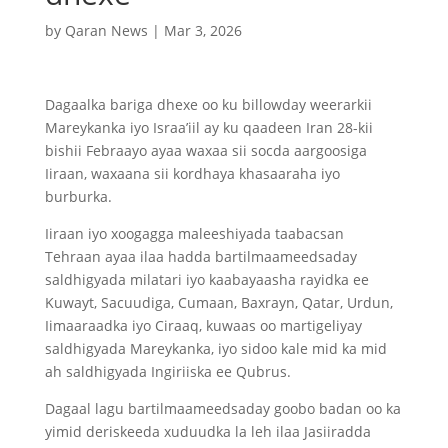
by
Qaran News
|
Mar 3, 2026
Dagaalka bariga dhexe oo ku billowday weerarkii
Mareykanka iyo Israa’iil ay ku qaadeen Iran 28-kii
bishii Febraayo ayaa waxaa sii socda aargoosiga
Iiraan, waxaana sii kordhaya khasaaraha iyo
burburka.
Iiraan iyo xoogagga maleeshiyada taabacsan
Tehraan ayaa ilaa hadda bartilmaameedsaday
saldhigyada milatari iyo kaabayaasha rayidka ee
Kuwayt, Sacuudiga, Cumaan, Baxrayn, Qatar, Urdun,
Iimaaraadka iyo Ciraaq, kuwaas oo martigeliyay
saldhigyada Mareykanka, iyo sidoo kale mid ka mid
ah saldhigyada Ingiriiska ee Qubrus.
Dagaal lagu bartilmaameedsaday goobo badan oo ka
yimid deriskeeda xuduudka la leh ilaa Jasiiradda