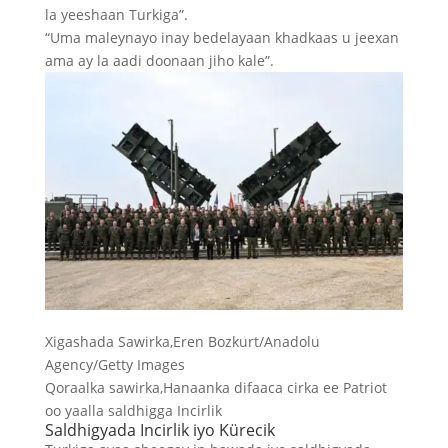
la yeeshaan Turkiga”.
“Uma maleynayo inay bedelayaan khadkaas u jeexan
ama ay la aadi doonaan jiho kale”.
Xigashada Sawirka,
Eren Bozkurt/Anadolu
Agency/Getty Images
Qoraalka sawirka,
Hanaanka difaaca cirka ee Patriot
oo yaalla saldhigga Incirlik
Saldhigyada Incirlik iyo Kürecik