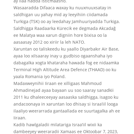
ay ilaa hadda isticmaasho.
Wasaaradda Difaaca waxay ku nuuxnuuxsatay in
saldhigan uu yahay mid ay leeyihiin ciidamada
Turkiga (TSK) oo ay leedahay Jamhuuriyadda Turkiga.
Saldhigga Raadaarka Kürecik ee degmada Akcadağ
ee Malatya waa xarun digniin hore bixisa oo la
aasaasay 2012 oo xiriir la leh NATO.
Xaruntan oo taliskeedu ku yaallo Diyarbakır Air Base,
ayaa loo xilsaaray inay u gudbiso ogaanshaha iyo
dabagalka xogta khataraha hawada fog ee nidaamka
Terminal High Altitude Area Defence (THAAD) oo ku
yaala Romania iyo Poland.
Madaxweynihii Iiraan ee xilligaas Mahmoud
Ahmadinejad ayaa bayaan uu soo saaray sanadkii
2011 ku dhaleeceeyay aasaaska saldhigga, isagoo ku
andacoonaya in xaruntan loo dhisay si Israa’iil looga
ilaaliyo weerarrada gantaallada ee suurtagalka ah ee
Iiraan.
Kadib hawlgaladii milatariga Israa’iil wixii ka
dambeeyey weeraradii Xamaas ee Oktoobar 7, 2023,