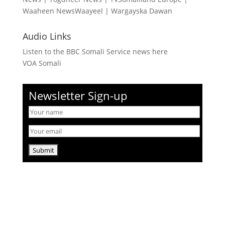
Waaheen NewsWaayeel
|
Wargayska Dawan
Audio Links
Listen to the BBC Somali Service news here
VOA Somali
Newsletter Sign-up