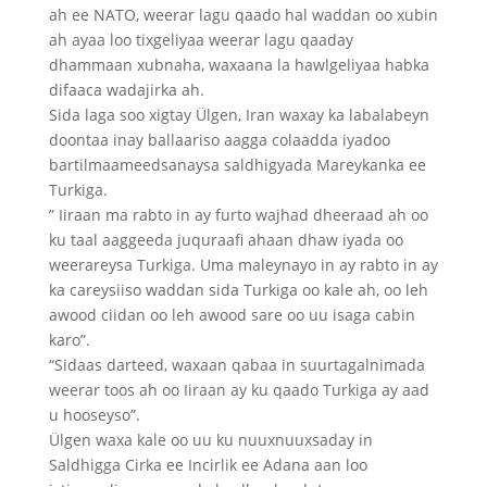
ah ee NATO, weerar lagu qaado hal waddan oo xubin
ah ayaa loo tixgeliyaa weerar lagu qaaday
dhammaan xubnaha, waxaana la hawlgeliyaa habka
difaaca wadajirka ah.
Sida laga soo xigtay Ülgen, Iran waxay ka labalabeyn
doontaa inay ballaariso aagga colaadda iyadoo
bartilmaameedsanaysa saldhigyada Mareykanka ee
Turkiga.
” Iiraan ma rabto in ay furto wajhad dheeraad ah oo
ku taal aaggeeda juquraafi ahaan dhaw iyada oo
weerareysa Turkiga. Uma maleynayo in ay rabto in ay
ka careysiiso waddan sida Turkiga oo kale ah, oo leh
awood ciidan oo leh awood sare oo uu isaga cabin
karo”.
“Sidaas darteed, waxaan qabaa in suurtagalnimada
weerar toos ah oo Iiraan ay ku qaado Turkiga ay aad
u hooseyso”.
Ülgen waxa kale oo uu ku nuuxnuuxsaday in
Saldhigga Cirka ee Incirlik ee Adana aan loo