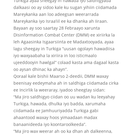
Turkiga ayaa sheegay in hawada iyo saldhigyada
dalkaasi oo ay sidoo kale ku sugan yihiin ciidamada
Mareykanka aan loo adeegsan weerarrada
Mareykanka iyo Israa’iil ee ka dhanka ah Iiraan.
Bayaan ay soo saartay 28 Febraayo xarunta
Disinformation Combat Center (DMM) ee xiriirka la
leh Agaasinka Isgaarsiinta ee Madaxtooyada, ayaa
lagu sheegay in Turkiga “uusan ogolayn hawadiisa
iyo waxyaabaha la xiriira in loo isticmaalo
ujeeddooyin hawlgal” colaad kasta ama dagaal kasta
oo aysan dhinac ka ahayn”.
Qoraal kale bishii Maarso 2-deedii, DMM waxay
beenisay eedeymaha ah in saldhiga ciidamada cirka
ee Incirlik la weeraray, iyadoo sheegtay sidan:
“Ma jiro saldhigyo ciidan oo uu wadan ku leeyahay
Turkiga, hawada, dhulka iyo badda, xarumaha
ciidamada ee Jamhuuriyadda Turkiga gabi
ahaantood waxay hoos yimaadaan madax
banaanideeda iyo koontaroolkeeda”.
“Ma jiro wax weerar ah oo ka dhan ah dalkeenna,