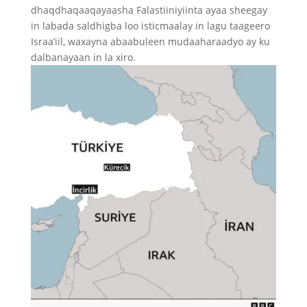
dhaqdhaqaaqayaasha Falastiiniyiinta ayaa sheegay
in labada saldhigba loo isticmaalay in lagu taageero
Israa’iil, waxayna abaabuleen mudaaharaadyo ay ku
dalbanayaan in la xiro.