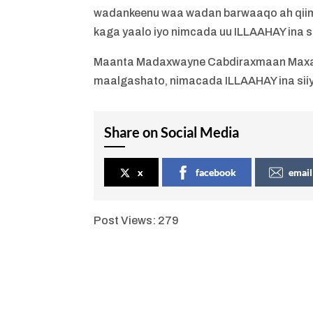
wadankeenu waa wadan barwaaqo ah qiime
kaga yaalo iyo nimcada uu ILLAAHAY ina 
Maanta Madaxwayne Cabdiraxmaan Maxam
maalgashato, nimacada ILLAAHAY ina siiy
Share on Social Media
x
facebook
email
Post Views:
279