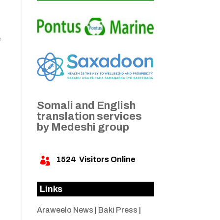
e
h
Somali and English
translation services
by Medeshi group
1524
Visitors Online

Links
Araweelo News
|
Baki Press
|