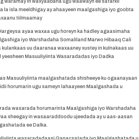
xog waramay in waxyaabaha ugu waawayn ee safarkii
 la isla meeldhigay ay ahaayeen maalgashiga iyo goobta
waxaanu tiilmaamay
argeysa ayaa waxaa ugu horeyn ka hadley agaasimaha
ashiga iyo Warshadaha Somaliland Marwo Hibaaq Cali
 kulankaas uu daaranaa waxaaney xustey in kulnakaas uu
d yeesheen Masuuliyiinta Wasaradadas iyo Dadka
aas Masuuliyiinta maalgashatada shisheeye ku ogaanayaan
 sidii horumarin ugu sameyn lahaayeen Maalgashada u
rada wasarada horumarinta Maalgashiga iyo Warshadaha
yaa sheegay in wasaaraddoodu ujeedada ay u aas-aasan
lgashatada ee Dalka.
liyiinta wasaradadaasi Ganacsatada iyo Maalgashatada u