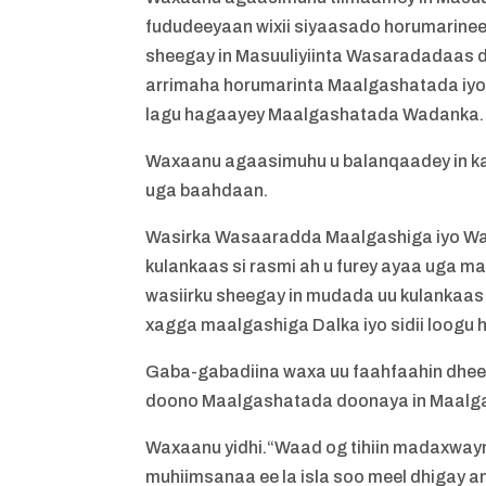
fududeeyaan wixii siyaasado horumarinee
sheegay in Masuuliyiinta Wasaradadaas d
arrimaha horumarinta Maalgashatada iyo 
lagu hagaayey Maalgashatada Wadanka.
Waxaanu agaasimuhu u balanqaadey in k
uga baahdaan.
Wasirka Wasaaradda Maalgashiga iyo Wa
kulankaas si rasmi ah u furey ayaa uga 
wasiirku sheegay in mudada uu kulankaas
xagga maalgashiga Dalka iyo sidii loogu h
Gaba-gabadiina waxa uu faahfaahin dheer 
doono Maalgashatada doonaya in Maal
Waxaanu yidhi.“Waad og tihiin madaxwayn
muhiimsanaa ee la isla soo meel dhigay 