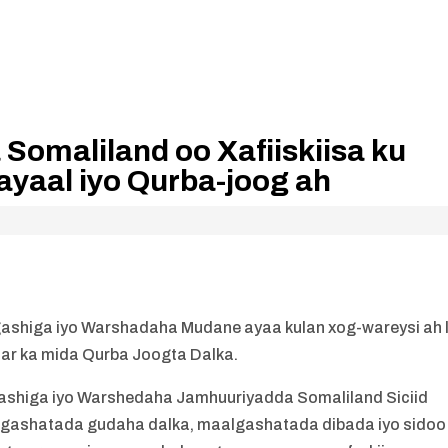
Somaliland oo Xafiiskiisa ku
yaal iyo Qurba-joog ah
shiga iyo Warshadaha Mudane ayaa kulan xog-wareysi ah 
ar ka mida Qurba Joogta Dalka.
shiga iyo Warshedaha Jamhuuriyadda Somaliland Siciid
lgashatada gudaha dalka, maalgashatada dibada iyo sidoo