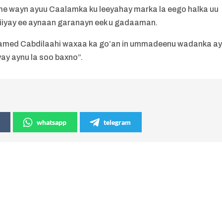
 wayn ayuu Caalamka ku leeyahay marka la eego halka uu
siiyay ee aynaan garanayn eek u gadaaman.
ed Cabdilaahi waxaa ka go’an in ummadeenu wadanka a
ay aynu la soo baxno”.
whatsapp
telegram