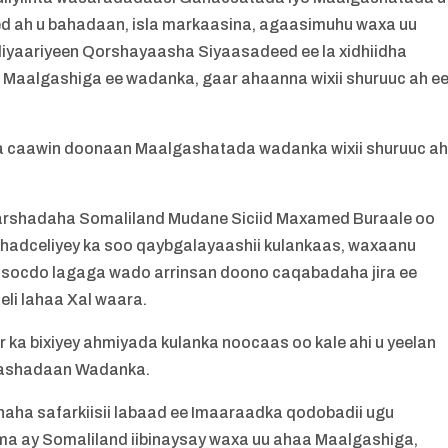
d ah u bahadaan, isla markaasina, agaasimuhu waxa uu
iyaariyeen Qorshayaasha Siyaasadeed ee la xidhiidha
Maalgashiga ee wadanka, gaar ahaanna wixii shuruuc ah e
a caawin doonaan Maalgashatada wadanka wixii shuruuc a
rshadaha Somaliland Mudane Siciid Maxamed Buraale oo
mahadceliyey ka soo qaybgalayaashii kulankaas, waxaanu
 socdo lagaga wado arrinsan doono caqabadaha jira ee
eli lahaa Xal waara.
ka bixiyey ahmiyada kulanka noocaas oo kale ahi u yeelan
gashadaan Wadanka.
aha safarkiisii labaad ee Imaaraadka qodobadii ugu
ama ay Somaliland iibinaysay waxa uu ahaa Maalgashiga,