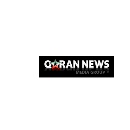
Qaran News
Articles
About Us
Link