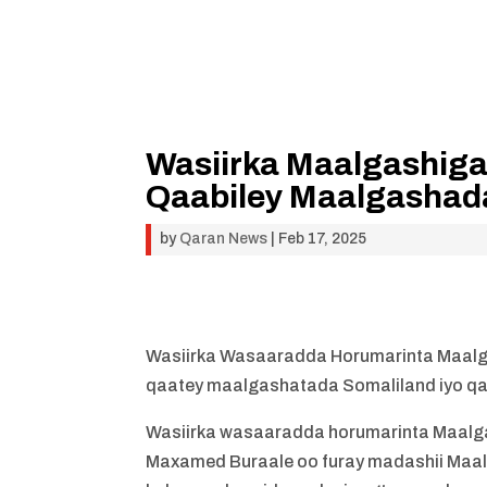
Wasiirka Maalgashiga 
Qaabiley Maalgashada
by
Qaran News
|
Feb 17, 2025
Wasiirka Wasaaradda Horumarinta Maalga
qaatey maalgashatada Somaliland iyo qa
Wasiirka wasaaradda horumarinta Maalga
Maxamed Buraale oo furay madashii Maa