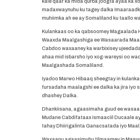
kale qaar ka mida qurba joogta ayaa ka 
madaxwaynuhu ku tagey dalka Imaaraadka
muhiimka ah ee ay Somaliland ku taallo 
Kulankaas oo ka qabsoomey Magaalada H
Waaxda Maalgashiga ee Wasaarada Maalg
Cabdoo waxaaney ka warbixisey ujeedada
ahaa mid isbarsho iyo xog-wareysi oo wa
Maalgashada Somaliland.
Iyadoo Marwo Hibaaq sheegtay in kulank
fursadaha maalagshi ee dalka ka jira iyo
dhashey Dalka.
Dhankiisana, agaasimaha guud ee wasaa
Mudane Cabdifataax ismaaciil Ducaale a
tahay Dhiirigalinta Ganacsatada iyo Maa
Waxaanu agaasimuhu tilmaamey in Masuu