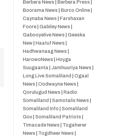
Berbera News
|
Berbera Press
|
Boorama News
|
Burco Online
|
Caynaba News
|
Farshaxan
Foore
|
Gabiley News
|
y
Gabooyelive News
|
Geeska
New
|
Haatuf News
|
Hadhwanaag News
|
HarowoNews
|
Hoyga
Suugaanta
|
Jamhuuriya News
|
Long Live Somaliland
|
Ogaal
News
|
Oodwayne News
|
Qorulugud News
|
Radio
Somaliland
|
Samotalis News
|
Somaliland Info
|
Somaliland
Gov
|
Somaliland Patriots
|
Timacade News
|
Togaherer
News
|
Togdheer News
|