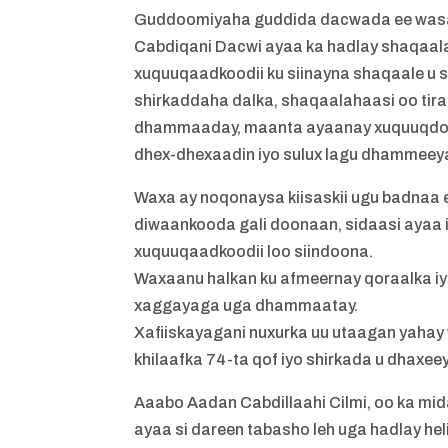
Guddoomiyaha guddida dacwada ee wasa
Cabdiqani Dacwi ayaa ka hadlay shaqaal
xuquuqaadkoodii ku siinayna shaqaale u s
shirkaddaha dalka, shaqaalahaasi oo tir
dhammaaday, maanta ayaanay xuquuqdood
dhex-dhexaadin iyo sulux lagu dhammeey
Waxa ay noqonaysa kiisaskii ugu badnaa 
diwaankooda gali doonaan, sidaasi ayaa i
xuquuqaadkoodii loo siindoona.
Waxaanu halkan ku afmeernay qoraalka iy
xaggayaga uga dhammaatay.
Xafiiskayagani nuxurka uu utaagan yahay 
khilaafka 74-ta qof iyo shirkada u dhax
Aaabo Aadan Cabdillaahi Cilmi, oo ka mid
ayaa si dareen tabasho leh uga hadlay hel