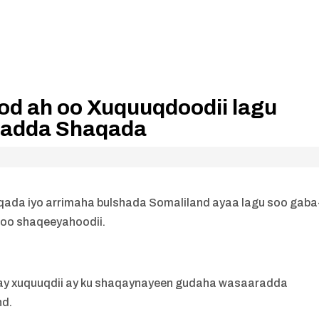
od ah oo Xuquuqdoodii lagu
aradda Shaqada
da iyo arrimaha bulshada Somaliland ayaa lagu soo gaba
oo shaqeeyahoodii.
iyay xuquuqdii ay ku shaqaynayeen gudaha wasaaradda
nd.