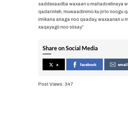
saddexaadba waxaan u mahadcelinaya was
qadarinleh, muwaadinimo ku jirto noogu q
imikana anaga noo qaaday, waxaanan u ma
xaqayagii noo siisay”
Share on Social Media
x
facebook
email
Post Views:
347