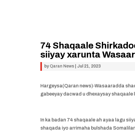
74 Shaqaale Shirkado
siiyay xarunta Wasa
by
Qaran News
|
Jul 21, 2023
Hargeysa(Qaran news)-Wasaaradda shaqa
gabeeyay dacwad u dhexaysay shaqaale l
In ka badan 74 shaqaale ah ayaa lagu si
shaqada iyo arrimaha bulshada Somalila