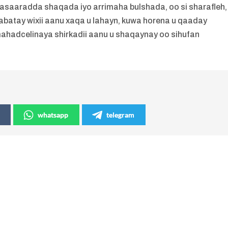
aaradda shaqada iyo arrimaha bulshada, oo si sharafleh,
abatay wixii aanu xaqa u lahayn, kuwa horena u qaaday
hadcelinaya shirkadii aanu u shaqaynay oo sihufan
whatsapp
telegram