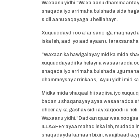
Waxaanu yidhi.“Waxa aanu dhammaantay
shaqada iyo arrimaha bulshada sida hag
sidii aanu xaqayaga u helilahayn.
Xuquuqdaydii oo afar sano iga maqnayd
iska leh, aad iyo aad ayaan u faraxsanaha
“Waxaan ka hawlgalayay mid ka mida sha
xuquuqdayadii ka helayna wasaaradda o
shaqada iyo arrimaha bulshada ugu maha
dhammeysay arrinkaas,”Ayuu yidhi mid ka 
Midka mida shaqaalihii xaqiisa iyo xuqu
badan u shaqanayay ayaa wasaaradda sh
dheer ay ka gashay sidii ay xaqoodii u hel
Waxaanu yidhi.“Dadkan qaar waa xoogsat
ILLAAHEY ayaa mahad iska leh, mudada in
shaqadayda kamaan bixin, waajibaadkayg