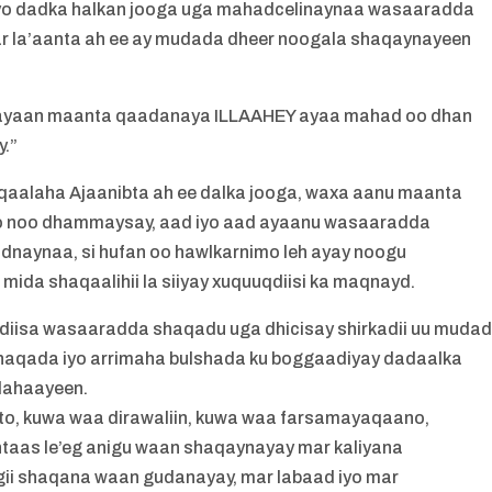
o dadka halkan jooga uga mahadcelinaynaa wasaaradda
ar la’aanta ah ee ay mudada dheer noogala shaqaynayeen
 ayaan maanta qaadanaya ILLAAHEY ayaa mahad oo dhan
y.”
qaalaha Ajaanibta ah ee dalka jooga, waxa aanu maanta
o noo dhammaysay, aad iyo aad ayaanu wasaaradda
dnaynaa, si hufan oo hawlkarnimo leh ayay noogu
mida shaqaalihii la siiyay xuquuqdiisi ka maqnayd.
uqdiisa wasaaradda shaqadu uga dhicisay shirkadii uu muda
aqada iyo arrimaha bulshada ku boggaadiyay dadaalka
i lahaayeen.
o, kuwa waa dirawaliin, kuwa waa farsamayaqaano,
taas le’eg anigu waan shaqaynayay mar kaliyana
ii shaqana waan gudanayay, mar labaad iyo mar