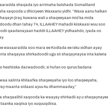
aradda shaqada iyo arrimaha bulshada Somaliland
aha xaqooda u dhiciyeen.Waxaanu yidhi. “Waxa aanu halkan
haqayn jiray, kuwana wali u shaqeeyaan mid ka mida
adoodu dhan tahay 74, ILLAAHEY mahadii kiiskaasi wuu soo
ii qaadanayaan haddii ILLAAHEY yidhaahdo, iyada oo
ay.
ee wasaaradda soo mara ee Kodlada ee isku xidhan ayay
nta shaqaysa shirkadoodii ugu sii shaqaynaysa inta kalena
o heshiiska dacwadoodii, si hufan oo qurux badana
waa xalinta khilaafka shaqeeyaha iyo loo shaqeeyaha,
eeyay maanta sidaasi ayuu ku dhammaaday,”
a shaqaalihii xaqooda ka waayay shirkadii ay u shaqaynaye
itaanka xaqiisa iyo xuquuqdiisa.