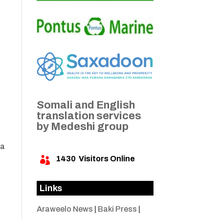
Somali and English
translation services
by Medeshi group
da
1430
Visitors Online

Links
Araweelo News
|
Baki Press
|