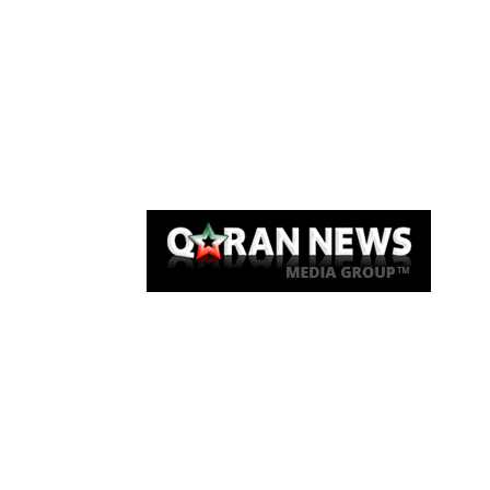
Qaran News
Articles
About Us
Link