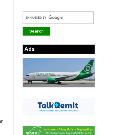
Ads
en