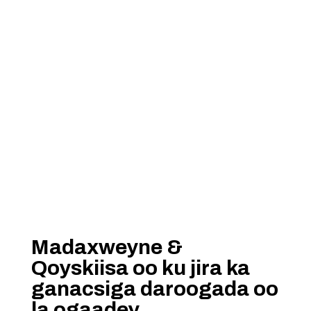
Madaxweyne &
Qoyskiisa oo ku jira ka
ganacsiga daroogada oo
la ogaadey