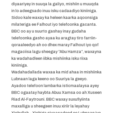
diyaariyey in suuqa la galiyo, mishiin u muuqda
in lo adeegsado inuu isku cadaadiyo kiniiniga.
Sidoo kale waxay ka heleen kaarka aqoonsiga
milateriga ee Falhout iyo telefoonka gacanta.
BBC oo ay u suurto gashay inay gudaha
telefoonka gasho ayaa ku aragtay tiro farriin-
qoraaleedyo ah oo dhex maray Falhout iyo qof
magaciisa lagu sheegay “Abu Hamza”, waxayna
ka wadahadleen iibka mishiinka isku riixa
kiniiniga.
Wadahadallada waxaa ka mid ahaa in mishiinka
Lubnaan laga keeno oo Suuriya la geeyo.
Ayadoo telefoon lambarka isticmaalaysa ayey
BBC ogaatay haybta Abuu Xamsa oo ah Xuseen
Riad Al-Faytrouni. BBC waxay suxufiyiinta
maxalliga u sheegeen inuu xiriir la leyahay
Xisbullah – Xisbiga siyaasadeed ee Lubnaan iyo