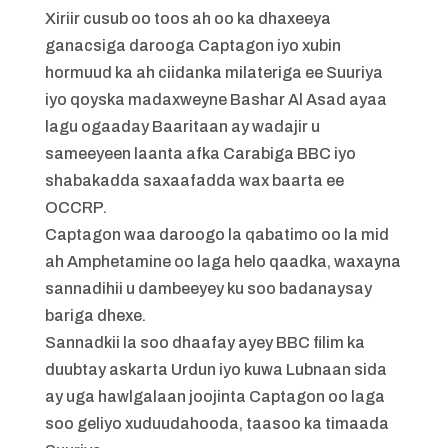
Xiriir cusub oo toos ah oo ka dhaxeeya
ganacsiga darooga Captagon iyo xubin
hormuud ka ah ciidanka milateriga ee Suuriya
iyo qoyska madaxweyne Bashar Al Asad ayaa
lagu ogaaday Baaritaan ay wadajir u
sameeyeen laanta afka Carabiga BBC iyo
shabakadda saxaafadda wax baarta ee
OCCRP.
Captagon waa daroogo la qabatimo oo la mid
ah Amphetamine oo laga helo qaadka, waxayna
sannadihii u dambeeyey ku soo badanaysay
bariga dhexe.
Sannadkii la soo dhaafay ayey BBC filim ka
duubtay askarta Urdun iyo kuwa Lubnaan sida
ay uga hawlgalaan joojinta Captagon oo laga
soo geliyo xuduudahooda, taasoo ka timaada