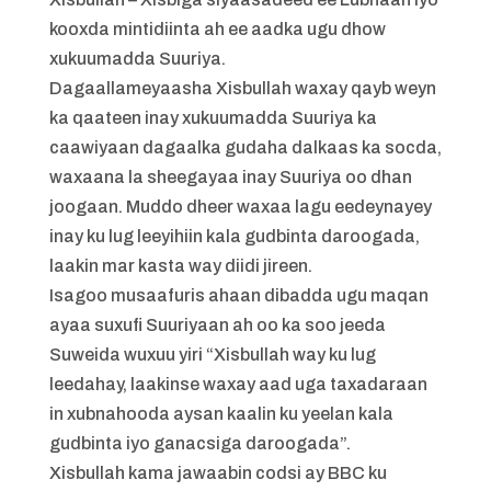
kooxda mintidiinta ah ee aadka ugu dhow
xukuumadda Suuriya.
Dagaallameyaasha Xisbullah waxay qayb weyn
ka qaateen inay xukuumadda Suuriya ka
caawiyaan dagaalka gudaha dalkaas ka socda,
waxaana la sheegayaa inay Suuriya oo dhan
joogaan. Muddo dheer waxaa lagu eedeynayey
inay ku lug leeyihiin kala gudbinta daroogada,
laakin mar kasta way diidi jireen.
Isagoo musaafuris ahaan dibadda ugu maqan
ayaa suxufi Suuriyaan ah oo ka soo jeeda
Suweida wuxuu yiri “Xisbullah way ku lug
leedahay, laakinse waxay aad uga taxadaraan
in xubnahooda aysan kaalin ku yeelan kala
gudbinta iyo ganacsiga daroogada”.
Xisbullah kama jawaabin codsi ay BBC ku