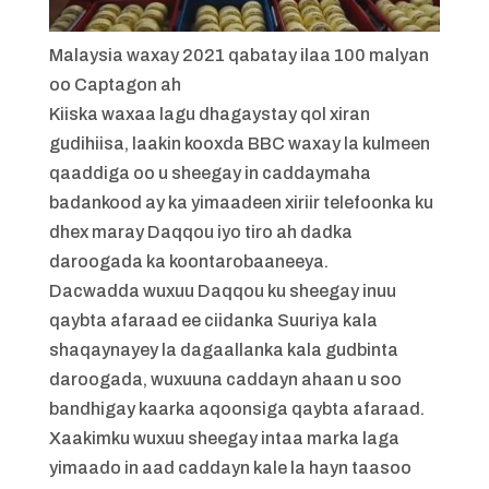
Malaysia waxay 2021 qabatay ilaa 100 malyan
oo Captagon ah
Kiiska waxaa lagu dhagaystay qol xiran
gudihiisa, laakin kooxda BBC waxay la kulmeen
qaaddiga oo u sheegay in caddaymaha
badankood ay ka yimaadeen xiriir telefoonka ku
dhex maray Daqqou iyo tiro ah dadka
daroogada ka koontarobaaneeya.
Dacwadda wuxuu Daqqou ku sheegay inuu
qaybta afaraad ee ciidanka Suuriya kala
shaqaynayey la dagaallanka kala gudbinta
daroogada, wuxuuna caddayn ahaan u soo
bandhigay kaarka aqoonsiga qaybta afaraad.
Xaakimku wuxuu sheegay intaa marka laga
yimaado in aad caddayn kale la hayn taasoo