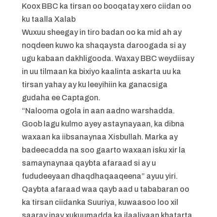
Koox BBC ka tirsan oo booqatay xero ciidan oo
ku taalla Xalab
Wuxuu sheegay in tiro badan oo ka mid ah ay
noqdeen kuwo ka shaqaysta daroogada si ay
ugu kabaan dakhligooda. Waxay BBC weydiisay
in uu tilmaan ka bixiyo kaalinta askarta uu ka
tirsan yahay ay ku leeyihiin ka ganacsiga
gudaha ee Captagon.
“Nalooma ogola in aan aadno warshadda.
Goob lagu kulmo ayey astaynayaan, ka dibna
waxaan ka iibsanaynaa Xisbullah. Marka ay
badeecadda na soo gaarto waxaan isku xir la
samaynaynaa qaybta afaraad si ay u
fududeeyaan dhaqdhaqaaqeena” ayuu yiri.
Qaybta afaraad waa qayb aad u tababaran oo
ka tirsan ciidanka Suuriya, kuwaasoo loo xil
saaray inay xukuumadda ka ilaaliyaan khatarta