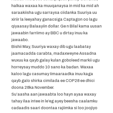
halkaa waxaa ka muuqanaysa in mid ka mid ah
saraakiisha ugu sarraysa ciidanka Suuriya uu
xiriir la leeyahay ganacsiga Captagon oo lagu
qiyaasay Balaayiin dollar. Ge n Bilal kama uusan
jawaabin farriimo ay BBC u dirtay inuu ka
jawaabo.
Bishii May, Suuriya waxay dib ugu laabatay
jaamacadda carabta, madaxweyne Assadna
wuxuu ka qayb galay kulan goboleed markii ugu
horreysay muddo 10 sano ka badan. Waxaa
kaloo lagu casumay Iimaaraadka inuu kaga
qayb galo shirka cimilada ee COP28 ee dhici
doona 28ka November.
Su’aasha aan jawaabta loo hayn ayaa waxay
tahay ilaa intee in le’eg ayey beesha caalamku
cadaadis saari doontaa rajiimka si loo joojiyo