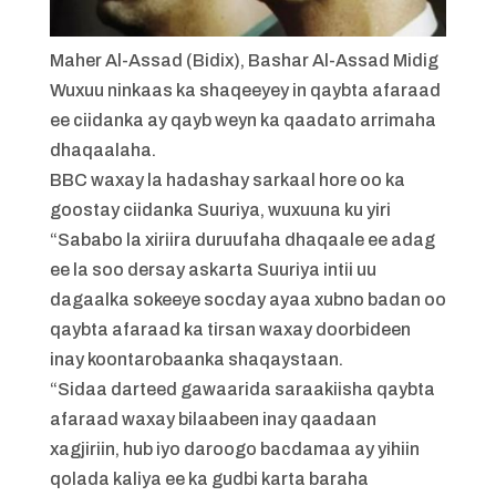
Maher Al-Assad (Bidix), Bashar Al-Assad Midig
Wuxuu ninkaas ka shaqeeyey in qaybta afaraad
ee ciidanka ay qayb weyn ka qaadato arrimaha
dhaqaalaha.
BBC waxay la hadashay sarkaal hore oo ka
goostay ciidanka Suuriya, wuxuuna ku yiri
“Sababo la xiriira duruufaha dhaqaale ee adag
ee la soo dersay askarta Suuriya intii uu
dagaalka sokeeye socday ayaa xubno badan oo
qaybta afaraad ka tirsan waxay doorbideen
inay koontarobaanka shaqaystaan.
“Sidaa darteed gawaarida saraakiisha qaybta
afaraad waxay bilaabeen inay qaadaan
xagjiriin, hub iyo daroogo bacdamaa ay yihiin
qolada kaliya ee ka gudbi karta baraha