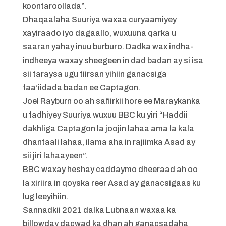
koontaroollada”.
Dhaqaalaha Suuriya waxaa curyaamiyey
xayiraado iyo dagaallo, wuxuuna qarka u
saaran yahay inuu burburo. Dadka wax indha-
indheeya waxay sheegeen in dad badan ay si isa
sii taraysa ugu tiirsan yihiin ganacsiga
faa’iidada badan ee Captagon.
Joel Rayburn oo ah safiirkii hore ee Maraykanka
u fadhiyey Suuriya wuxuu BBC ku yiri “Haddii
dakhliga Captagon la joojin lahaa ama la kala
dhantaali lahaa, ilama aha in rajiimka Asad ay
sii jiri lahaayeen”.
BBC waxay heshay caddaymo dheeraad ah oo
la xiriira in qoyska reer Asad ay ganacsigaas ku
lug leeyihiin.
Sannadkii 2021 dalka Lubnaan waxaa ka
billowday dacwad ka dhan ah ganacsadaha