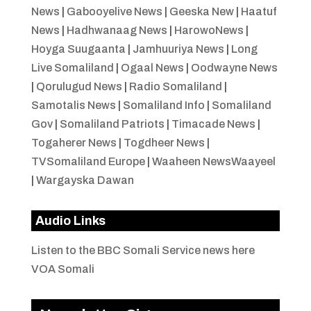
News
|
Gabooyelive News
|
Geeska New
|
Haatuf
News
|
Hadhwanaag News
|
HarowoNews
|
Hoyga Suugaanta
|
Jamhuuriya News
|
Long
Live Somaliland
|
Ogaal News
|
Oodwayne News
|
Qorulugud News
|
Radio Somaliland
|
Samotalis News
|
Somaliland Info
|
Somaliland
Gov
|
Somaliland Patriots
|
Timacade News
|
Togaherer News
|
Togdheer News
|
TVSomaliland Europe
|
Waaheen NewsWaayeel
|
Wargayska Dawan
Audio Links
Listen to the BBC Somali Service news here
VOA Somali