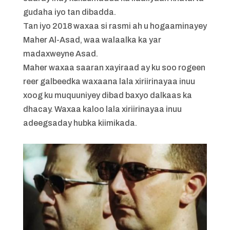
gudaha iyo tan dibadda.
Tan iyo 2018 waxaa si rasmi ah u hogaaminayey
Maher Al-Asad, waa walaalka ka yar
madaxweyne Asad.
Maher waxaa saaran xayiraad ay ku soo rogeen
reer galbeedka waxaana lala xiriirinayaa inuu
xoog ku muquuniyey dibad baxyo dalkaas ka
dhacay. Waxaa kaloo lala xiriirinayaa inuu
adeegsaday hubka kiimikada.