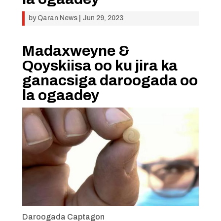
by
Qaran News
|
Jun 29, 2023
Madaxweyne &
Qoyskiisa oo ku jira ka
ganacsiga daroogada oo
la ogaadey
Daroogada Captagon