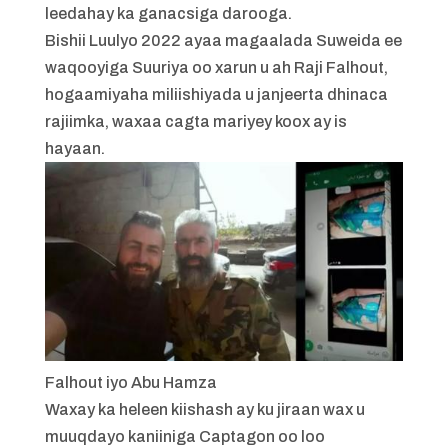
leedahay ka ganacsiga darooga.
Bishii Luulyo 2022 ayaa magaalada Suweida ee
waqooyiga Suuriya oo xarun u ah Raji Falhout,
hogaamiyaha miliishiyada u janjeerta dhinaca
rajiimka, waxaa cagta mariyey koox ay is
hayaan.
Falhout iyo Abu Hamza
Waxay ka heleen kiishash ay ku jiraan wax u
muuqdayo kaniiniga Captagon oo loo