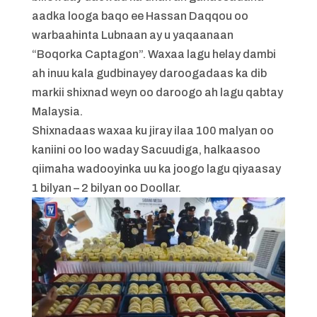
aadka looga baqo ee Hassan Daqqou oo
warbaahinta Lubnaan ay u yaqaanaan
“Boqorka Captagon”. Waxaa lagu helay dambi
ah inuu kala gudbinayey daroogadaas ka dib
markii shixnad weyn oo daroogo ah lagu qabtay
Malaysia.
Shixnadaas waxaa ku jiray ilaa 100 malyan oo
kaniini oo loo waday Sacuudiga, halkaasoo
qiimaha wadooyinka uu ka joogo lagu qiyaasay
1 bilyan – 2 bilyan oo Doollar.