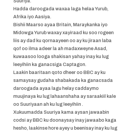
Suuriya.
Hadda daroogada waxaa laga helaa Yurub,
Afrika iyo Aasiya.
Bishii Maarso ayaa Britain, Maraykanka iyo
Midowga Yurub waxay xayiraad ku soo rogeen
liis ay dad ku qornaayeen oo ay ku jiraan laba
qof oo ilma adeer la ah madaxweyne Asad,
kuwaasoo looga shakisan yahay inay ku lug
leeyihiin ka ganacsiga Captagon.
Laakin baaritaan qoto dheer oo BBC ay ku
samaysay gudaha shabakada ka ganacsada
daroogada ayaa lagu helay caddaymo
muujinaya ku lug lahaanshaha ay saraakiil kale
oo Suuriyaan ah ku lug leeyihiin .
Xukuumadda Suuriya kama aysan jawaabin
codsi ay BBC ku doonaysay inay jawaabo kaga
hesho, laakinse hore ayey u beenisay inay ku lug