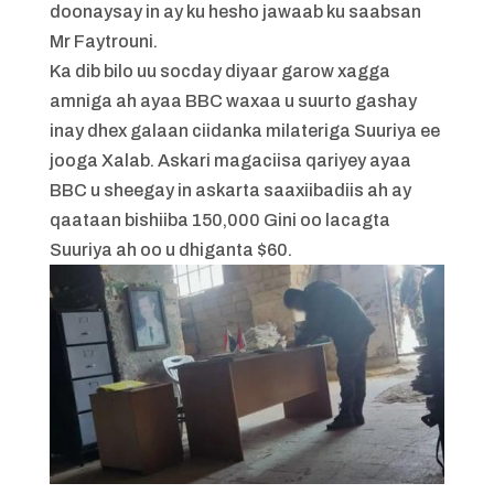
doonaysay in ay ku hesho jawaab ku saabsan
Mr Faytrouni.
Ka dib bilo uu socday diyaar garow xagga
amniga ah ayaa BBC waxaa u suurto gashay
inay dhex galaan ciidanka milateriga Suuriya ee
jooga Xalab. Askari magaciisa qariyey ayaa
BBC u sheegay in askarta saaxiibadiis ah ay
qaataan bishiiba 150,000 Gini oo lacagta
Suuriya ah oo u dhiganta $60.