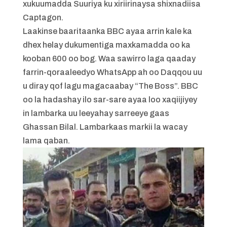
xukuumadda Suuriya ku xiriirinaysa shixnadiisa
Captagon.
Laakinse baaritaanka BBC ayaa arrin kale ka
dhex helay dukumentiga maxkamadda oo ka
kooban 600 oo bog. Waa sawirro laga qaaday
farrin-qoraaleedyo WhatsApp ah oo Daqqou uu
u diray qof lagu magacaabay “The Boss”. BBC
oo la hadashay ilo sar-sare ayaa loo xaqiijiyey
in lambarka uu leeyahay sarreeye gaas
Ghassan Bilal. Lambarkaas markii la wacay
lama qaban.