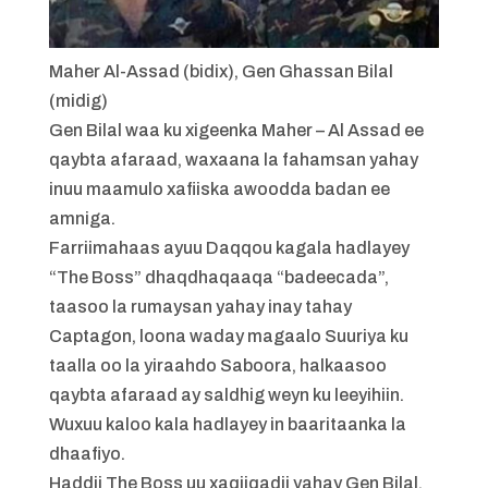
Maher Al-Assad (bidix), Gen Ghassan Bilal
(midig)
Gen Bilal waa ku xigeenka Maher – Al Assad ee
qaybta afaraad, waxaana la fahamsan yahay
inuu maamulo xafiiska awoodda badan ee
amniga.
Farriimahaas ayuu Daqqou kagala hadlayey
“The Boss” dhaqdhaqaaqa “badeecada”,
taasoo la rumaysan yahay inay tahay
Captagon, loona waday magaalo Suuriya ku
taalla oo la yiraahdo Saboora, halkaasoo
qaybta afaraad ay saldhig weyn ku leeyihiin.
Wuxuu kaloo kala hadlayey in baaritaanka la
dhaafiyo.
Haddii The Boss uu xaqiiqadii yahay Gen Bilal,