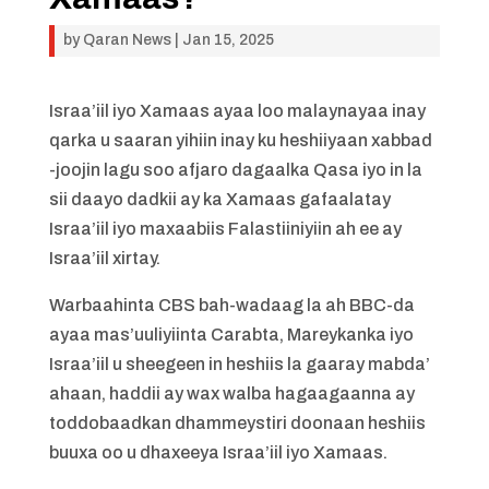
by
Qaran News
|
Jan 15, 2025
Israa’iil iyo Xamaas ayaa loo malaynayaa inay
qarka u saaran yihiin inay ku heshiiyaan xabbad
-joojin lagu soo afjaro dagaalka Qasa iyo in la
sii daayo dadkii ay ka Xamaas gafaalatay
Israa’iil iyo maxaabiis Falastiiniyiin ah ee ay
Israa’iil xirtay.
Warbaahinta CBS bah-wadaag la ah BBC-da
ayaa mas’uuliyiinta Carabta, Mareykanka iyo
Israa’iil u sheegeen in heshiis la gaaray mabda’
ahaan, haddii ay wax walba hagaagaanna ay
toddobaadkan dhammeystiri doonaan heshiis
buuxa oo u dhaxeeya Israa’iil iyo Xamaas.