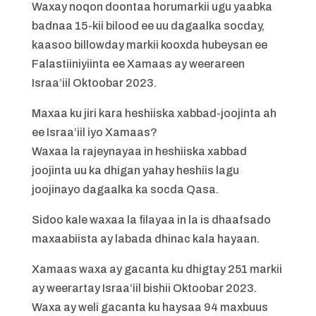
Waxay noqon doontaa horumarkii ugu yaabka
badnaa 15-kii bilood ee uu dagaalka socday,
kaasoo billowday markii kooxda hubeysan ee
Falastiiniyiinta ee Xamaas ay weerareen
Israa’iil Oktoobar 2023.
Maxaa ku jiri kara heshiiska xabbad-joojinta ah
ee Israa’iil iyo Xamaas?
Waxaa la rajeynayaa in heshiiska xabbad
joojinta uu ka dhigan yahay heshiis lagu
joojinayo dagaalka ka socda Qasa.
Sidoo kale waxaa la filayaa in la is dhaafsado
maxaabiista ay labada dhinac kala hayaan.
Xamaas waxa ay gacanta ku dhigtay 251 markii
ay weerartay Israa’iil bishii Oktoobar 2023.
Waxa ay weli gacanta ku haysaa 94 maxbuus