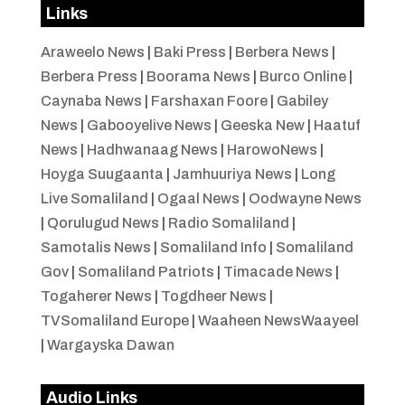
Links
Araweelo News
|
Baki Press
|
Berbera News
|
Berbera Press
|
Boorama News
|
Burco Online
|
Caynaba News
|
Farshaxan Foore
|
Gabiley
News
|
Gabooyelive News
|
Geeska New
|
Haatuf
News
|
Hadhwanaag News
|
HarowoNews
|
Hoyga Suugaanta
|
Jamhuuriya News
|
Long
Live Somaliland
|
Ogaal News
|
Oodwayne News
|
Qorulugud News
|
Radio Somaliland
|
Samotalis News
|
Somaliland Info
|
Somaliland
Gov
|
Somaliland Patriots
|
Timacade News
|
Togaherer News
|
Togdheer News
|
TVSomaliland Europe
|
Waaheen NewsWaayeel
|
Wargayska Dawan
Audio Links