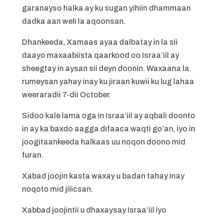
garanayso halka ay ku sugan yihiin dhammaan
dadka aan weli la aqoonsan.
Dhankeeda, Xamaas ayaa dalbatay in la sii
daayo maxaabiista qaarkood oo Israa’iil ay
sheegtay in aysan sii deyn doonin. Waxaana la
rumeysan yahay inay ku jiraan kuwii ku lug lahaa
weeraradii 7-dii October.
Sidoo kale lama oga in Israa’iil ay aqbali doonto
in ay ka baxdo aagga difaaca waqti go’an, iyo in
joogitaankeeda halkaas uu noqon doono mid
furan.
Xabad joojin kasta waxay u badan tahay inay
noqoto mid jilicsan.
Xabbad joojintii u dhaxaysay Israa’iil iyo