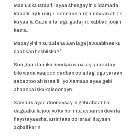
Mas’uulka Israa’iil ayaa sheegay in ciidamada
Israa’iil ay ku sii jiri doonaan aag ammaan ah oo
ku yaalla Gaza inta lagu guda jiro xabbad joojin
kasta.
Maxay yihiin su’aalaha aan laga jawaabin ee ku
saabsan heshiiska?¹
Soo gaaritaanka heerkan waxa ay qaadatay
bilo wada xaajood dadban oo adag, ugu yaraan
sababtoo ah Israa’iil iyo Xamaas ayaa gebi
ahaanba isku kalsoonayn.
Xamaas ayaa doonaysay in gebi ahaanba
dagaalka la joojiyo ka hor inta aysan sii deyn la
haystayaasha, arrintaas oo Israa’iil aysan
aqbali karin.