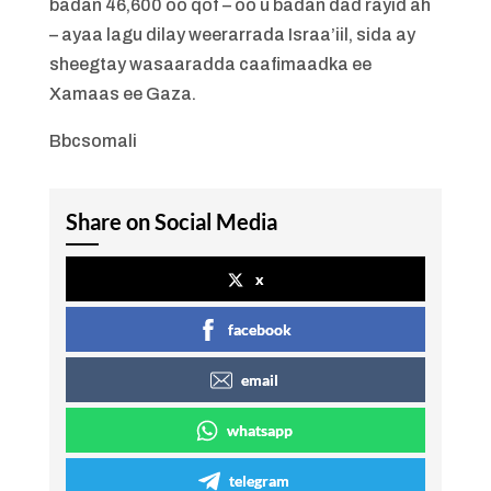
badan 46,600 oo qof – oo u badan dad rayid ah
– ayaa lagu dilay weerarrada Israa’iil, sida ay
sheegtay wasaaradda caafimaadka ee
Xamaas ee Gaza.
Bbcsomali
Share on Social Media
x
facebook
email
whatsapp
telegram