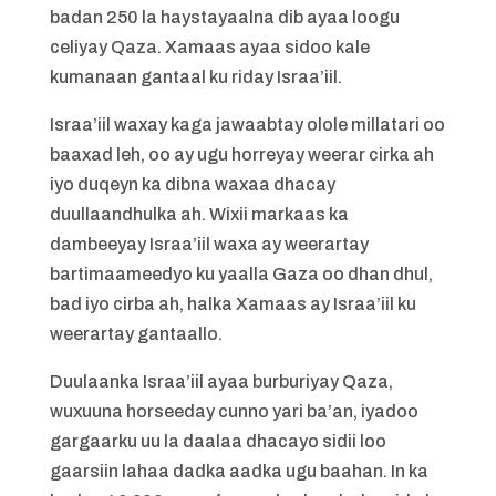
badan 250 la haystayaalna dib ayaa loogu
celiyay Qaza. Xamaas ayaa sidoo kale
kumanaan gantaal ku riday Israa’iil.
Israa’iil waxay kaga jawaabtay olole millatari oo
baaxad leh, oo ay ugu horreyay weerar cirka ah
iyo duqeyn ka dibna waxaa dhacay
duullaandhulka ah. Wixii markaas ka
dambeeyay Israa’iil waxa ay weerartay
bartimaameedyo ku yaalla Gaza oo dhan dhul,
bad iyo cirba ah, halka Xamaas ay Israa’iil ku
weerartay gantaallo.
Duulaanka Israa’iil ayaa burburiyay Qaza,
wuxuuna horseeday cunno yari ba’an, iyadoo
gargaarku uu la daalaa dhacayo sidii loo
gaarsiin lahaa dadka aadka ugu baahan. In ka