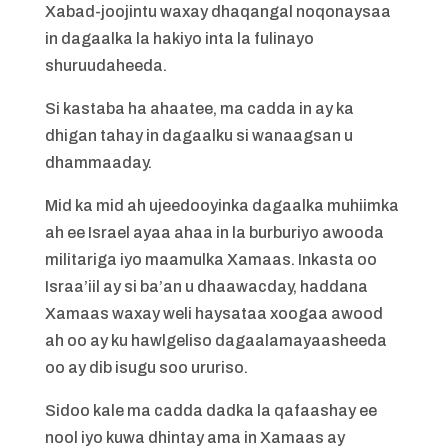
Xabad-joojintu waxay dhaqangal noqonaysaa
in dagaalka la hakiyo inta la fulinayo
shuruudaheeda.
Si kastaba ha ahaatee, ma cadda in ay ka
dhigan tahay in dagaalku si wanaagsan u
dhammaaday.
Mid ka mid ah ujeedooyinka dagaalka muhiimka
ah ee Israel ayaa ahaa in la burburiyo awooda
militariga iyo maamulka Xamaas. Inkasta oo
Israa’iil ay si ba’an u dhaawacday, haddana
Xamaas waxay weli haysataa xoogaa awood
ah oo ay ku hawlgeliso dagaalamayaasheeda
oo ay dib isugu soo ururiso.
Sidoo kale ma cadda dadka la qafaashay ee
nool iyo kuwa dhintay ama in Xamaas ay