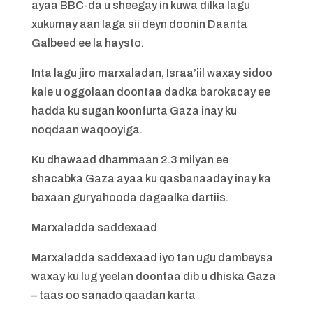
ayaa BBC-da u sheegay in kuwa dilka lagu
xukumay aan laga sii deyn doonin Daanta
Galbeed ee la haysto.
Inta lagu jiro marxaladan, Israa’iil waxay sidoo
kale u oggolaan doontaa dadka barokacay ee
hadda ku sugan koonfurta Gaza inay ku
noqdaan waqooyiga.
Ku dhawaad ​​dhammaan 2.3 milyan ee
shacabka Gaza ayaa ku qasbanaaday inay ka
baxaan guryahooda dagaalka dartiis.
Marxaladda saddexaad
Marxaladda saddexaad iyo tan ugu dambeysa
waxay ku lug yeelan doontaa dib u dhiska Gaza
– taas oo sanado qaadan karta