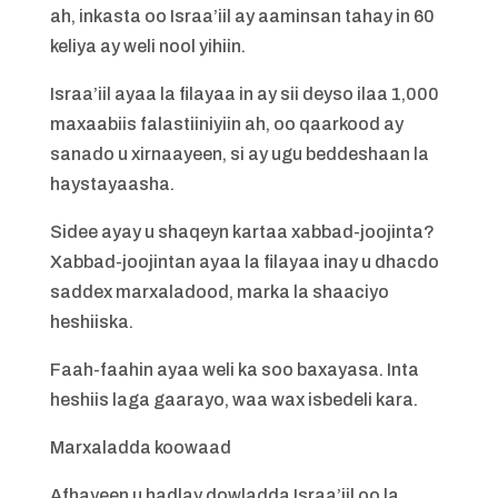
ah, inkasta oo Israa’iil ay aaminsan tahay in 60
keliya ay weli nool yihiin.
Israa’iil ayaa la filayaa in ay sii deyso ilaa 1,000
maxaabiis falastiiniyiin ah, oo qaarkood ay
sanado u xirnaayeen, si ay ugu beddeshaan la
haystayaasha.
Sidee ayay u shaqeyn kartaa xabbad-joojinta?
Xabbad-joojintan ayaa la filayaa inay u dhacdo
saddex marxaladood, marka la shaaciyo
heshiiska.
Faah-faahin ayaa weli ka soo baxayasa. Inta
heshiis laga gaarayo, waa wax isbedeli kara.
Marxaladda koowaad
Afhayeen u hadlay dowladda Israa’iil oo la