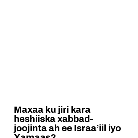
Maxaa ku jiri kara
heshiiska xabbad-
joojinta ah ee Israa’iil iyo
Xamaas?