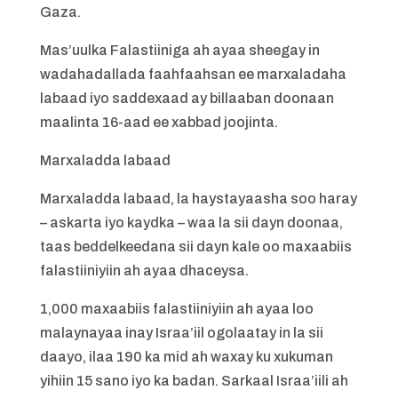
Gaza.
Mas’uulka Falastiiniga ah ayaa sheegay in
wadahadallada faahfaahsan ee marxaladaha
labaad iyo saddexaad ay billaaban doonaan
maalinta 16-aad ee xabbad joojinta.
Marxaladda labaad
Marxaladda labaad, la haystayaasha soo haray
– askarta iyo kaydka – waa la sii dayn doonaa,
taas beddelkeedana sii dayn kale oo maxaabiis
falastiiniyiin ah ayaa dhaceysa.
1,000 maxaabiis falastiiniyiin ah ayaa loo
malaynayaa inay Israa’iil ogolaatay in la sii
daayo, ilaa 190 ka mid ah waxay ku xukuman
yihiin 15 sano iyo ka badan. Sarkaal Israa’iili ah