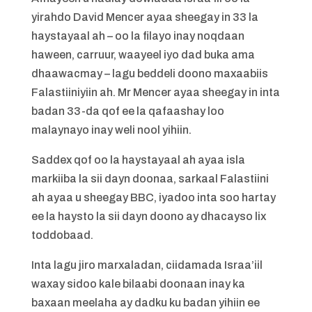
yirahdo David Mencer ayaa sheegay in 33 la
haystayaal ah – oo la filayo inay noqdaan
haween, carruur, waayeel iyo dad buka ama
dhaawacmay – lagu beddeli doono maxaabiis
Falastiiniyiin ah. Mr Mencer ayaa sheegay in inta
badan 33-da qof ee la qafaashay loo
malaynayo inay weli nool yihiin.
Saddex qof oo la haystayaal ah ayaa isla
markiiba la sii dayn doonaa, sarkaal Falastiini
ah ayaa u sheegay BBC, iyadoo inta soo hartay
ee la haysto la sii dayn doono ay dhacayso lix
toddobaad.
Inta lagu jiro marxaladan, ciidamada Israa’iil
waxay sidoo kale bilaabi doonaan inay ka
baxaan meelaha ay dadku ku badan yihiin ee