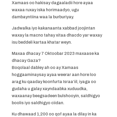
Xamaas oo hakisay dagaaladii hore ayaa
waxaa ruxay iska horimaadyo, ugu
dambayntiina waa la burburiyay.
Jadwalka iyo kakanaanta xabbad joojintan
waxay la macno tahay xitaa dhacdo yar waxay
isu beddeli kartaa khatar weyn.
Maxaa dhacay 7 Oktoobar 2023 maxaase ka
dhacay Gaza?
Boqolaal dabley ah oo ay Xamaas
hoggaaminaysay ayaa weerar aan hore loo
arag ku qaaday koonfurta Israa’iil, iyaga oo
gudaha u galay xayndaabka xuduudka,
waxaanay beegsadeen bulshooyin, saldhigyo
boolis iyo saldhigyo ciidan.
Ku dhawaad ​​1,200 oo qof ayaa la dilay in ka