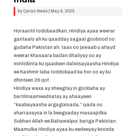
by
Qaran News
|
May 9, 2025
Horaantii todobaadkan, Hindiya ayaa weerar
gantaalo ah ku qaadday sagaal goobood oo
gudaha Pakistan ah, taas oo jawaab u ahayd
weerar khasaara badan dhaliyay oo ay
mintidiinta ku qaadeen dalxiisayaasha Hindiya
ee Kashmir laba toddobaad ka hor oo ay ku
dhinteen 26 qof.
Hindiya waxa ay sheegtay in goobaha ay
bartilmaameedsatay ay ahaayeen
“kaabayaasha argagixisada,” iyada oo
sharraxaysa in la beegsaday masaajidka
Subhan Allah ee Bahawalpur, bariga Pakistan.
Maamulka Hindiya ayaa ku eedeeyay kooxda