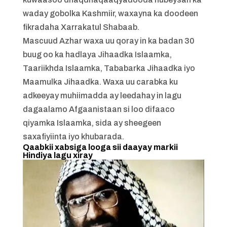
waday gobolka Kashmiir, waxayna ka doodeen
fikradaha Xarrakatul Shabaab.
Mascuud Azhar waxa uu qoray in ka badan 30
buug oo ka hadlaya Jihaadka Islaamka,
Taariikhda Islaamka, Tababarka Jihaadka iyo
Maamulka Jihaadka. Waxa uu carabka ku
adkeeyay muhiimadda ay leedahay in lagu
dagaalamo Afgaanistaan ​​si loo difaaco
qiyamka Islaamka, sida ay sheegeen
saxafiyiinta iyo khubarada.
Qaabkii xabsiga looga sii daayay markii
Hindiya lagu xiray