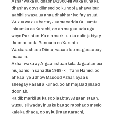
Azhar waxa uu dhashay1968-kii waxa uuna ka
dhashay qoys diimeed oo ku nool Bahawalpur,
aabihiis waxa uu ahaa dhakhtar iyo faylasuuf.
Wuxuu wax ka bartay Jaamacadda Culuumta
Islaamka ee Karachi, oo ah magaalada ugu
weyn Pakistan. Ka dib markii uu ka qalin jabiyay
Jaamacadda Banouria ee Xarunta
Waxbarashada Diinta, waxaa loo magacaabay
macalin.
Azhar waxa ay Afgaanistaan ​​kula dagaalameen
mujaahidiin sanadkii 1989-kii, Tahir Hamid, oo
ah kaaliye u dhow Masood Azhar, ayaa u
sheegay Rasail al-Jihad, oo ah majalad jihaad
doon ah.
Ka dib markii uu ka soo laabtay Afgaanistaan,
wuxuu sii waday inuu ku baaqo rabshado meelo
kale ka dhaca, oo ay ku jiraan Karachi,