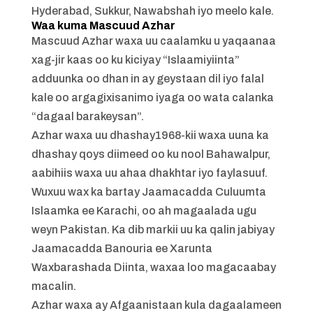
Hyderabad, Sukkur, Nawabshah iyo meelo kale.
Waa kuma Mascuud Azhar
Mascuud Azhar waxa uu caalamku u yaqaanaa
xag-jir kaas oo ku kiciyay “Islaamiyiinta”
adduunka oo dhan in ay geystaan ​​dil iyo falal
kale oo argagixisanimo iyaga oo wata calanka
“dagaal barakeysan”.
Azhar waxa uu dhashay1968-kii waxa uuna ka
dhashay qoys diimeed oo ku nool Bahawalpur,
aabihiis waxa uu ahaa dhakhtar iyo faylasuuf.
Wuxuu wax ka bartay Jaamacadda Culuumta
Islaamka ee Karachi, oo ah magaalada ugu
weyn Pakistan. Ka dib markii uu ka qalin jabiyay
Jaamacadda Banouria ee Xarunta
Waxbarashada Diinta, waxaa loo magacaabay
macalin.
Azhar waxa ay Afgaanistaan ​​kula dagaalameen