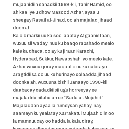
mujaahidiin sanadkii 1989-kii, Tahir Hamid, oo
ah kaaliye u dhow Masood Azhar, ayaa u
sheegay Rasail al-Jihad, oo ah majalad jihaad
doon ah.
Ka dib markii uu ka soo laabtay Afgaanistaan,
wuxuu sii waday inuu ku baaqo rabshado meelo
kale ka dhaca, oo ay ku jiraan Karachi,
Hyderabad, Sukkur, Nawabshah iyo meelo kale.
Azhar wuxuu qoray maqaallo uu ku cabirayo
aragtidiisa oo uu ku hurinayo colaadda jihaad
doonka ah, wuxuuna bishii Janaayo 1990-kii
daabacay cadadkiisii ​​ugu horreeyay ee
majaladda bilaha ah ee “Sada al-Mujahid”.
Majaladdan ayaa la rumeysan yahay inay
saameyn ku yeelatay Xarrakatul Mujaahidiin oo
la mamnuucay oo hadda la kala diray,
kuwaasoo dhaqdhaqaaqyadooda hubeysan ka