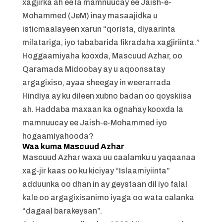
xagjirka ah ee la mamnuucay ee Jaish-e-
Mohammed (JeM) inay masaajidka u
isticmaalayeen xarun “qorista, diyaarinta
milatariga, iyo tababarida fikradaha xagjiriinta.”
Hoggaamiyaha kooxda, Mascuud Azhar, oo
Qaramada Midoobay ay u aqoonsatay
argagixiso, ayaa sheegay in weerarrada
Hindiya ay ku dileen xubno badan oo qoyskiisa
ah. Haddaba maxaan ka ognahay kooxda la
mamnuucay ee Jaish-e-Mohammed iyo
hogaamiyahooda?
Waa kuma Mascuud Azhar
Mascuud Azhar waxa uu caalamku u yaqaanaa
xag-jir kaas oo ku kiciyay “Islaamiyiinta”
adduunka oo dhan in ay geystaan ​​dil iyo falal
kale oo argagixisanimo iyaga oo wata calanka
“dagaal barakeysan”.