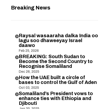
Breaking News
Raysal wasaaraha dalka India oo

lagu soo dhaweeyay Israel
daawo
Feb 25, 2026
BREAKING: South Sudan to

Become the Second Country to
Recognise Somaliland
Dec 26, 2025
How the UAE built a circle of

bases to control the Gulf of Aden
Oct 03, 2025
Somaliland’s President vows to

enhance ties with Ethiopia and
Djibouti
Jan 20, 2025