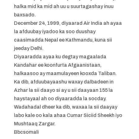
halka mid ka mid ah uu u suurtagashay inuu
baxsado.
December 24, 1999, diyaarad Air India ah ayaa
la afduubay iyadoo ka soo duushay
caasimadda Nepal ee Kathmandu, kuna sii
jeeday Delhi.
Diyaaradda ayaa ku degtay magaalada
Kandahar ee koonfurta Afgaanistaan,
halkaasoo ay maamulayeen kooxda Taliban.
Ka dib, afduubayaashu waxay dalbadeen in
Azhar la sii daayo si ay u sii daayaan 155 la
haystayaal ah oo diyaaradda la socday.
Wadahadal dheer ka dib, waxaa la sii daayay
labo kale oo kala ahaa Cumar Siciid Sheekh iyo
Mushtaaq Zargar.
Bbcsomali