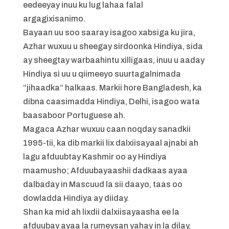
eedeeyay inuu ku lug lahaa falal
argagixisanimo.
Bayaan uu soo saaray isagoo xabsiga ku jira,
Azhar wuxuu u sheegay sirdoonka Hindiya, sida
ay sheegtay warbaahintu xilligaas, inuu u aaday
Hindiya si uu u qiimeeyo suurtagalnimada
“jihaadka” halkaas. Markii hore Bangladesh, ka
dibna caasimadda Hindiya, Delhi, isagoo wata
baasaboor Portuguese ah.
Magaca Azhar wuxuu caan noqday sanadkii
1995-tii, ka dib markii lix dalxiisayaal ajnabi ah
lagu afduubtay Kashmir oo ay Hindiya
maamusho; Afduubayaashii dadkaas ayaa
dalbaday in Mascuud la sii daayo, taas oo
dowladda Hindiya ay diiday.
Shan ka mid ah lixdii dalxiisayaasha ee la
afduubay ayaa la rumeysan yahay in la dilay,