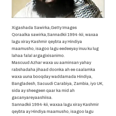
Xigashada Sawirka,
Getty Images
Qoraalka sawirka,
Sannadkii 1994-kii, waxaa
lagu xiray Kashmir qeybta ay Hindiya
maamusho, isagoo lagu eedeeyay inuu ku lug
lahaa falal argagixisanimo.
Mascuud Azhar waxa uu aaminsan yahay
rabshadaha jihaad doonka ah ee caalamka
waxa uuna booqday waddamada Hindiya,
Bangladesh, Sacuudi Carabiya, Zambia, iyo UK,
sida ay sheegeen qaar ka mid ah
gacanyareyaashiisa.
Sannadkii 1994-kii, waxaa lagu xiray Kashmir
qeybta ay Hindiya maamusho, isagoo lagu